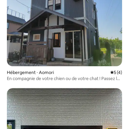
Hébergement ⋅ Aomori
Évaluatio
5 (4)
En compagnie de votre chien ou de votre chat ! Passez la
nuit avec le chat de la pancarte Gen !