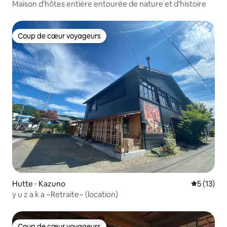
Maison d'hôtes entière entourée de nature et d'histoire
Coup de cœur voyageurs
Coup de cœur voyageurs
Hutte ⋅ Kazuno
Évaluation
5 (13)
y u z a k a ~Retraite~ (location)
Coup de cœur voyageurs