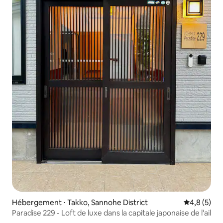
Hébergement ⋅ Takko, Sannohe District
Évaluation 
4,8 (5)
Paradise 229 - Loft de luxe dans la capitale japonaise de l'ail