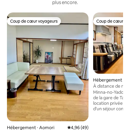
plus encore.
Coup de cœur voyageurs
Coup de cœur vo
Coup de cœur voyageurs
Coup de cœur vo
Hébergement ⋅ Kit
À distance de mar
Takasu, dans la vill
Minna-no-Yado, à 
Logement locatif 
de la gare de Taka
@kitaakita »
location privée où
d'un séjour confor
voyagiez pour affai
dans un espace de
ressentir la chaleu
Hébergement ⋅ Aomori
Évaluation moyenne sur la base
4,96 (49)