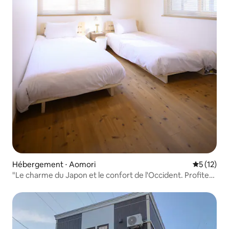
Hébergement ⋅ Aomori
Évaluation
5 (12)
"Le charme du Japon et le confort de l'Occident. Profitez
d'un séjour de qualité à Aomori tout en vous immergeant
dans un bain en bois.