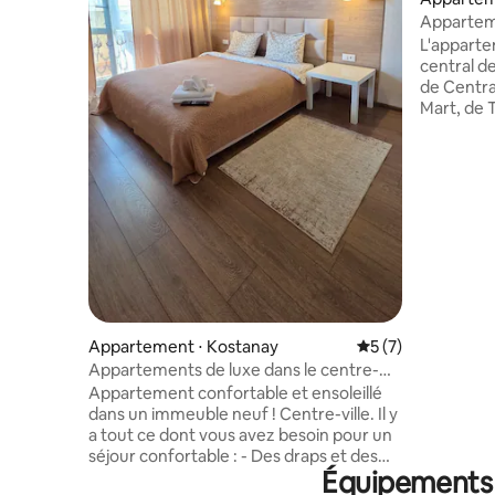
Apparteme
centre-vil
L'apparte
central de
de Centra
Mart, de 
banques,
restaurant
promenade.
apparteme
accessoir
éponge pr
L'apparte
équipemen
confortab
meubles, t
shampoin
Appartement ⋅ Kostanay
Évaluation moyenn
5 (7)
eau, thé 
Appartements de luxe dans le centre-
ville
Appartement confortable et ensoleillé
dans un immeuble neuf ! Centre-ville. Il y
a tout ce dont vous avez besoin pour un
séjour confortable : - Des draps et des
Équipements p
serviettes toujours propres ; - Produits