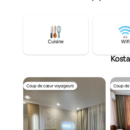
d'hygiène personnelle Avec une très
belle vue nocturne sur la ville. Cour en
cul-de-sac calme et paisible avec parking
privé près de la maison. Caméras de
surveillance pour les places de
stationnement. Modes de paiement :
- Kaspi QR, Red - Paiements sans
numéraire auprès des entreprises. Nous
Cuisine
Wifi
délivrons un ensemble complet de
documents (facture électronique,
certificat électronique d'achèvement
Kosta
des travaux). Nous sommes un
entrepreneur individuel exerçant son
activité selon le régime fiscal simplifié.
Notre logement est toujours propre et
accueillant !
Coup de cœur voyageurs
Coup de
Coup de cœur voyageurs
Coup de