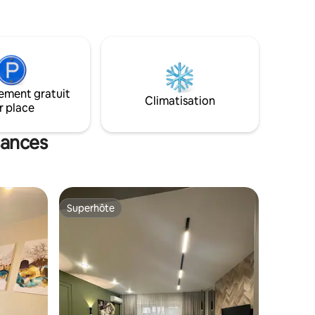
ement gratuit
Climatisation
r place
cances
Superhôte
Superhôte