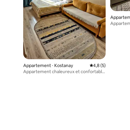
Appartem
Appartem
Appartement ⋅ Kostanay
Évaluation moyenne 
4,8 (5)
Appartement chaleureux et confortable
en centre ville