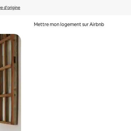
ue d'origine
Mettre mon logement sur Airbnb
sant glisser.