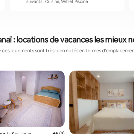
suivants : Cuisine, Wifi et Piscine
naï : locations de vacances les mieux 
: ces logements sont très bien notés en termes d'emplacement
ent ⋅ Kostanay
Évaluation moyenne sur la base de 3 co
5 (3)