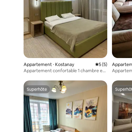
Appartement ⋅ Kostanay
Évaluation moyenn
5 (5)
Appartem
Appartement confortable 1 chambre en
Appartem
plein centre ville.
Superhôte
Superhô
Superhôte
Superhô