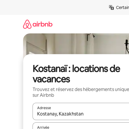
Aller
Certai
directement
au
contenu
Kostanaï : locations de
vacances
Trouvez et réservez des hébergements uniqu
sur Airbnb
Adresse
Lorsque les résultats s'affichent, utilisez les flèc
Arrivée