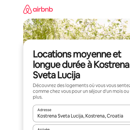
Aller
directement
au
contenu
Locations moyenne et
longue durée à Kostrena
Sveta Lucija
Découvrez des logements où vous vous sente
comme chez vous pour un séjour d'un mois ou
plus.
Adresse
Lorsque les résultats s'affichent, utilisez les flèc
Arrivée