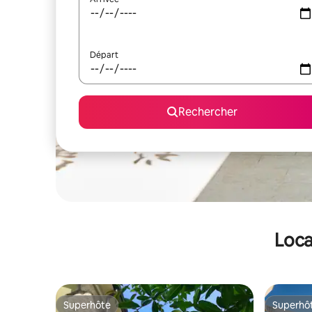
Départ
Rechercher
Loca
Superhôte
Superhô
Superhôte
Superhô