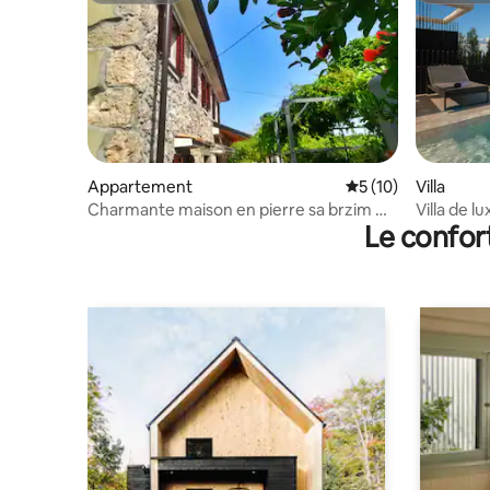
Appartement
Évaluation moyenne
5 (10)
Villa
Charmante maison en pierre sa brzim wi-
Villa de l
Le confor
fi gratuit