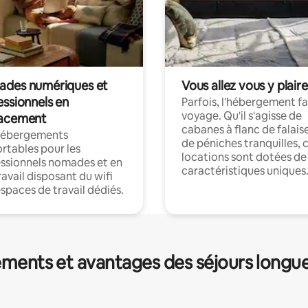
des numériques et
Vous allez vous y plaire
essionnels en
Parfois, l'hébergement fai
voyage. Qu'il s'agisse de
acement
cabanes à flanc de falais
hébergements
de péniches tranquilles, 
rtables pour les
locations sont dotées de
ssionnels nomades et en
caractéristiques uniques
ravail disposant du wifi
espaces de travail dédiés.
ments et avantages des séjours longu