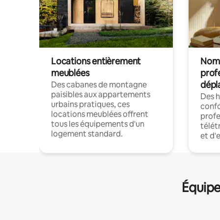
Locations entièrement
Noma
meublées
prof
dépl
Des cabanes de montagne
paisibles aux appartements
Des 
urbains pratiques, ces
confo
locations meublées offrent
profe
tous les équipements d'un
télét
logement standard.
et d'
Équipe