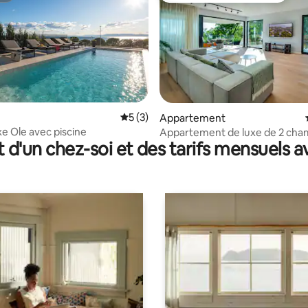
 sur la base de 10 commentaires : 5 sur 5
Évaluation moyenne sur la base de 3 co
5 (3)
Appartement
uxe Ole avec piscine
Appartement de luxe de 2 cha
t d'un chez-soi et des tarifs mensuels 
avec vue panoramique sur la m