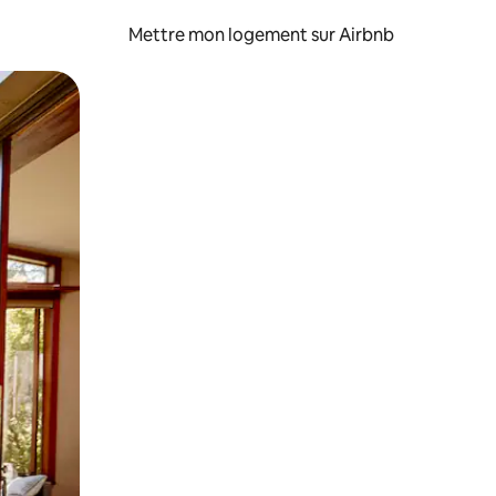
Mettre mon logement sur Airbnb
sant glisser.