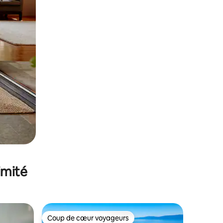
imité
Coup de cœur voyageurs
Coup de cœur voyageurs