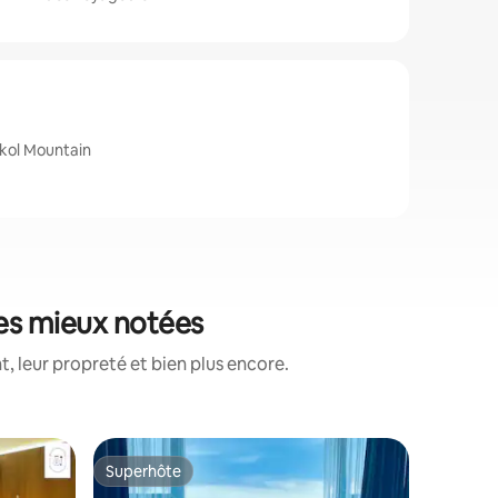
kol Mountain
les mieux notées
, leur propreté et bien plus encore.
Appartem
Superhôte
Superhô
Superhôte
Superhô
Kota Kin
JQ City C