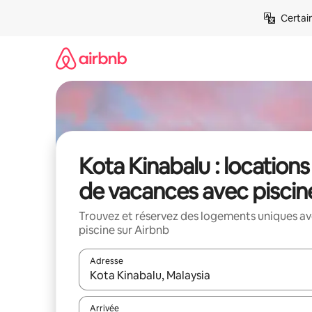
Aller
Certai
directement
au
contenu
Kota Kinabalu : locations
de vacances avec piscin
Trouvez et réservez des logements uniques a
piscine sur Airbnb
Adresse
Lorsque les résultats s'affichent, utilisez les flèc
Arrivée