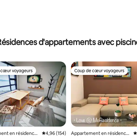
Résidences d'appartements avec piscin
 cœur voyageurs
Coup de cœur voyageurs
 cœur voyageurs
Coup de cœur voyageurs
 la base de 135 commentaires : 4,88 sur 5
ent en résidence ⋅
Évaluation moyenne sur la base de 154 commen
4,96 (154)
Appartement en résidence
É