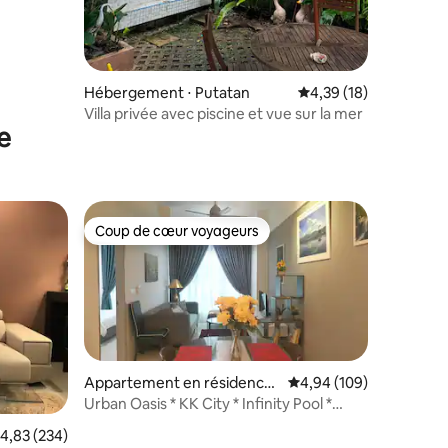
Hébergement ⋅ Putatan
Évaluation moyenne su
4,39 (18)
Villa privée avec piscine et vue sur la mer
e
Coup de cœur voyageurs
Coup de cœur voyageurs
Appartement en résidence
Évaluation moyenne sur
4,94 (109)
⋅ Kota Kinabalu
Urban Oasis * KK City * Infinity Pool *
Élégant et confortable * Piscine à
taires : 4,96 sur 5
valuation moyenne sur la base de 234 commentaires : 4,83 sur 5
4,83 (234)
débordement