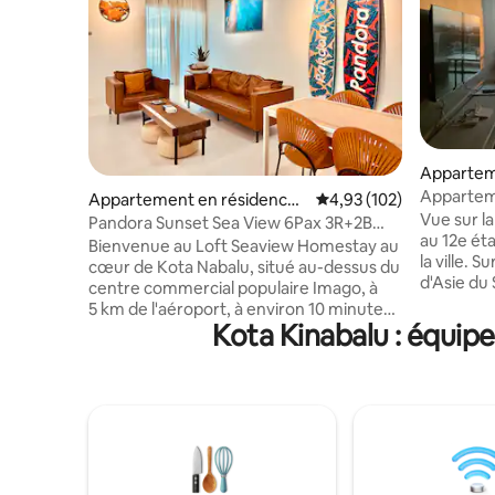
Apparteme
u
Apparteme
Appartement en résidence ⋅
Évaluation moyenne sur
4,93 (102)
coucher du
Vue sur la
Kota Kinabalu
Pandora Sunset Sea View 6Pax 3R+2B
Aru Beac
au 12e ét
Imago Le Loft
Bienvenue au Loft Seaview Homestay au
la ville. 
cœur de Kota Nabalu, situé au-dessus du
d'Asie du 
centre commercial populaire Imago, à
avions vo
5 km de l'aéroport, à environ 10 minutes
petits ois
Kota Kinabalu : équip
en voiture, pour plus de commodité et
ciel, le t
de confort.Avec deux chambres
raison pou
confortables, une petite chambre et
cet endro
deux salles de bains, cet appartement
rejoindre 
est idéal pour les voyages en famille, les
regarder l
rassemblements d'amis et les escapades
mondiale à t
romantiques. • Superbe emplacement :
plages les
au cœur de la ville, avec un accès direct
plage de Tanju