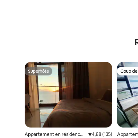
Superhôte
Coup de
Superhôte
Coup de
Appartement en résidence ⋅
Évaluation moyenne sur
4,88 (135)
Appartem