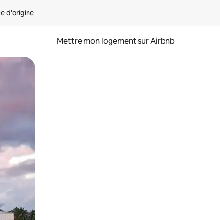
ue d'origine
Mettre mon logement sur Airbnb
sant glisser.