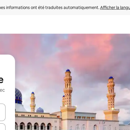
nes informations ont été traduites automatiquement. 
Afficher la lang
e
vec
hes vers le haut et vers le bas pour les parcourir ou en appuyant et en fai