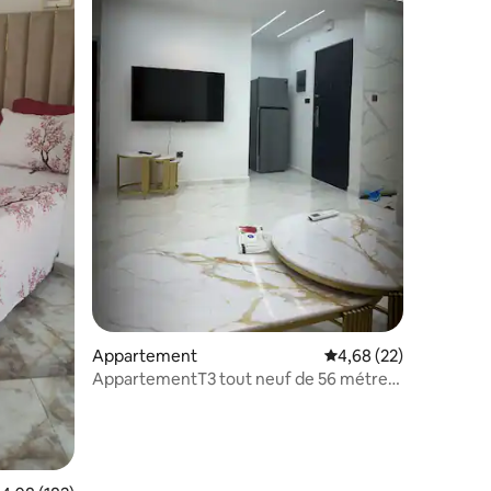
mmentaires : 5 sur 5
Appartement
Évaluation moyenne su
4,68 (22)
AppartementT3 tout neuf de 56 métre
careé