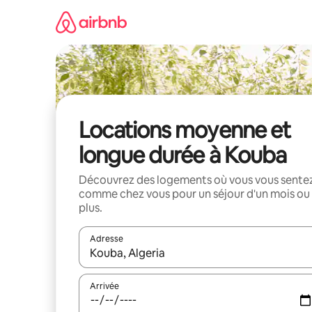
Aller
directement
au
contenu
Locations moyenne et
longue durée à Kouba
Découvrez des logements où vous vous sente
comme chez vous pour un séjour d'un mois ou
plus.
Adresse
Lorsque les résultats s'affichent, utilisez les flèc
Arrivée