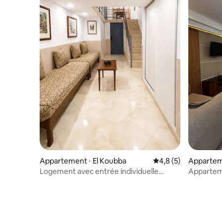
Appartement ⋅ El Koubba
Évaluation moyenne 
4,8 (5)
Appartem
Logement avec entrée individuelle
Apparteme
koubba