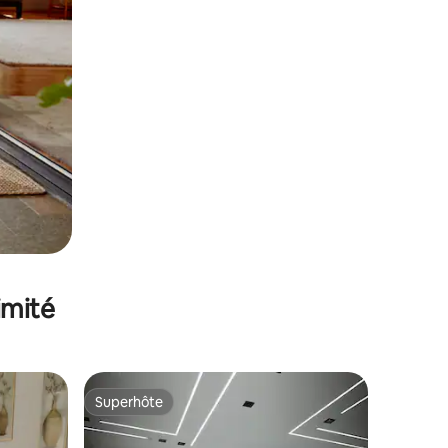
imité
Superhôte
lus appréciés
Superhôte