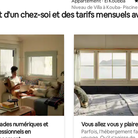
Appartement ⋅ El Koubba
É
Niveau de Villa à Kouba- Piscine
t d'un chez-soi et des tarifs mensuels 
Terrasse, Garage
des numériques et
Vous allez vous y plaire
essionnels en
Parfois, l'hébergement fai
voyage. Qu'il s'agisse de