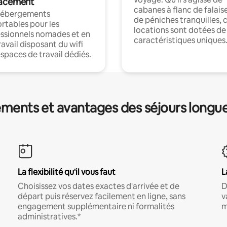
acement
cabanes à flanc de falais
hébergements
de péniches tranquilles, 
rtables pour les
locations sont dotées de
ssionnels nomades et en
caractéristiques uniques
ravail disposant du wifi
espaces de travail dédiés.
ments et avantages des séjours longu
La flexibilité qu'il vous faut
L
Choisissez vos dates exactes d'arrivée et de
D
départ puis réservez facilement en ligne, sans
v
engagement supplémentaire ni formalités
m
administratives.*