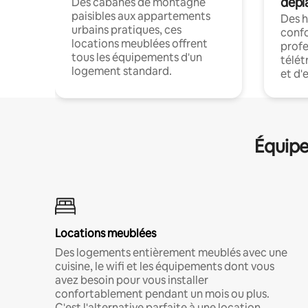
dépl
Des cabanes de montagne
paisibles aux appartements
Des 
urbains pratiques, ces
confo
locations meublées offrent
profe
tous les équipements d'un
télét
logement standard.
et d'
Équipe
Locations meublées
Des logements entièrement meublés avec une
cuisine, le wifi et les équipements dont vous
avez besoin pour vous installer
confortablement pendant un mois ou plus.
C'est l'alternative parfaite à une location