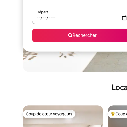
Départ
Rechercher
Loca
Coup de cœur voyageurs
Coup 
Coup de cœur voyageurs
Coups de