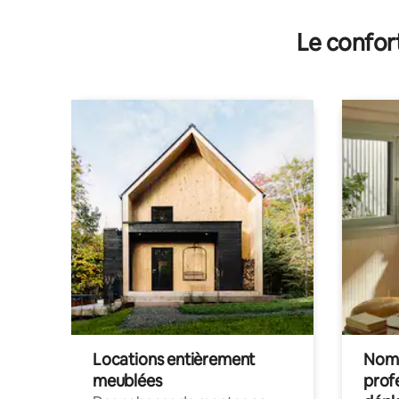
Le confor
Locations entièrement
Noma
meublées
prof