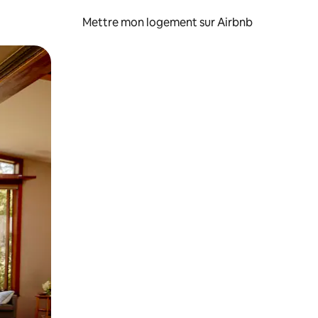
Mettre mon logement sur Airbnb
sant glisser.