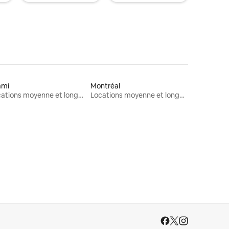
ami
Montréal
Locations moyenne et longue durée
Locations moyenne et longue durée