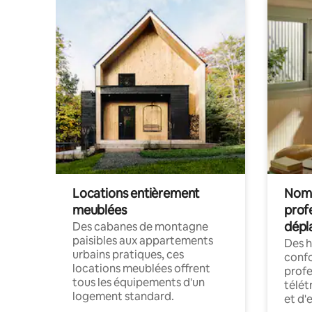
Locations entièrement
Noma
meublées
prof
dépl
Des cabanes de montagne
paisibles aux appartements
Des 
urbains pratiques, ces
confo
locations meublées offrent
profe
tous les équipements d'un
télét
logement standard.
et d'