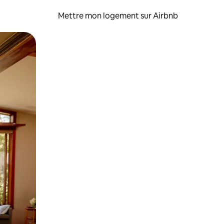
Mettre mon logement sur Airbnb
sant glisser.