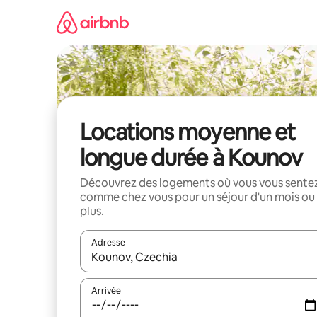
Aller
directement
au
contenu
Locations moyenne et
longue durée à Kounov
Découvrez des logements où vous vous sente
comme chez vous pour un séjour d'un mois ou
plus.
Adresse
Lorsque les résultats s'affichent, utilisez les flèc
Arrivée