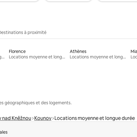
Destinations à proximité
Florence
Athènes
Mi
Locations moyenne et longue durée
Locations moyenne et longue durée
Locations moyenne et longue durée
nes géographiques et des logements.
v nad Kněžnou
Kounov
Locations moyenne et longue durée
ales