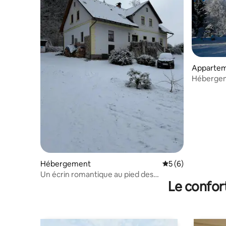
Apparte
Hébergem
Hébergement
Évaluation moyenn
5 (6)
Un écrin romantique au pied des
Le confor
montagnes