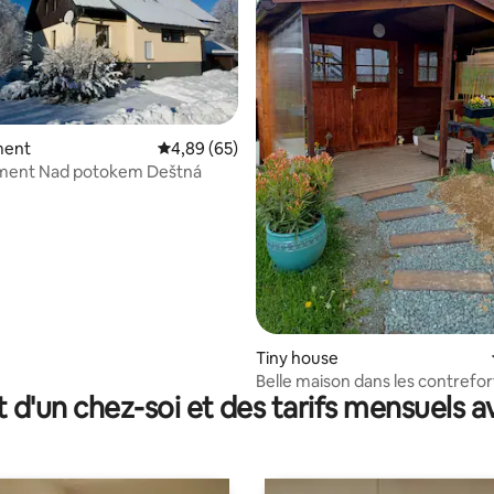
ment
Évaluation moyenne sur la base de 65 commen
4,89 (65)
ent Nad potokem Deštná
e sur la base de 6 commentaires : 5 sur 5
Tiny house
Belle maison dans les contrefor
t d'un chez-soi et des tarifs mensuels 
monts Orlické