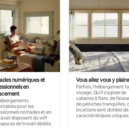
des numériques et
Vous allez vous y plaire
essionnels en
Parfois, l'hébergement fai
voyage. Qu'il s'agisse de
acement
cabanes à flanc de falais
hébergements
de péniches tranquilles, 
rtables pour les
locations sont dotées de
ssionnels nomades et en
caractéristiques uniques
ravail disposant du wifi
espaces de travail dédiés.