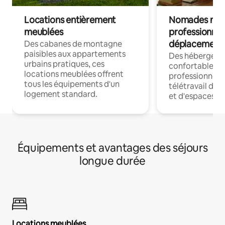
Locations entièrement
Nomades num
meublées
professionnel
déplacement
Des cabanes de montagne
paisibles aux appartements
Des hébergem
urbains pratiques, ces
confortables p
locations meublées offrent
professionnels
tous les équipements d'un
télétravail dis
logement standard.
et d'espaces de
Équipements et avantages des séjours
longue durée
Locations meublées