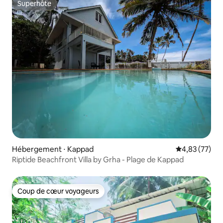
Superhôte
Superhôte
Hébergement ⋅ Kappad
Évaluation mo
4,83 (77)
Riptide Beachfront Villa by Grha - Plage de Kappad
Coup de cœur voyageurs
Coup de cœur voyageurs