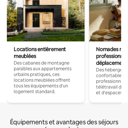
Locations entièrement
Nomades num
meublées
professionnel
déplacement
Des cabanes de montagne
paisibles aux appartements
Des hébergem
urbains pratiques, ces
confortables p
locations meublées offrent
professionnels
tous les équipements d'un
télétravail dis
logement standard.
et d'espaces de
Équipements et avantages des séjours