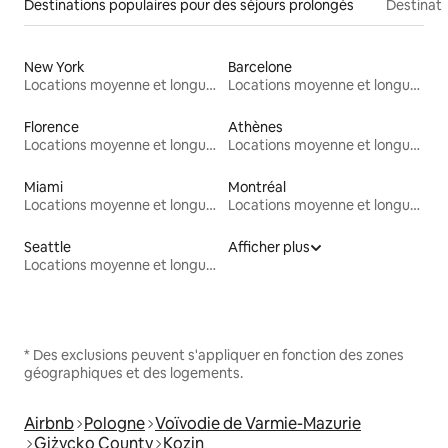
Destinations populaires pour des séjours prolongés
Destinati
New York
Barcelone
Locations moyenne et longue durée
Locations moyenne et longue durée
Florence
Athènes
Locations moyenne et longue durée
Locations moyenne et longue durée
Miami
Montréal
Locations moyenne et longue durée
Locations moyenne et longue durée
Seattle
Afficher plus
Locations moyenne et longue durée
* Des exclusions peuvent s'appliquer en fonction des zones
géographiques et des logements.
Airbnb
Pologne
Voïvodie de Varmie-Mazurie
Giżycko County
Kozin