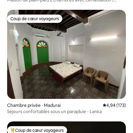
3 salles de bain • Alimentation de secours
Coup de cœur voyageurs
Coup de cœur voyageurs
Chambre privée ⋅ Madurai
Évaluation moy
4,94 (173)
Séjours confortables sous un parapluie - Lanka
Coup de cœur voyageurs
Coups de cœur voyageurs les plus appréciés