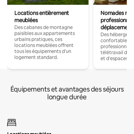
Locations entièrement
Nomades num
meublées
professionnel
déplacement
Des cabanes de montagne
paisibles aux appartements
Des hébergem
urbains pratiques, ces
confortables p
locations meublées offrent
professionnels
tous les équipements d'un
télétravail dis
logement standard.
et d'espaces de
Équipements et avantages des séjours
longue durée