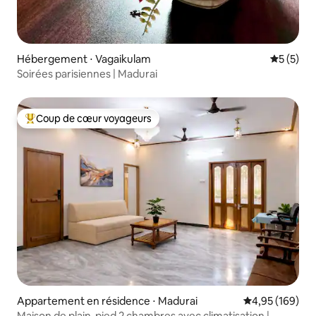
Hébergement ⋅ Vagaikulam
Évaluatio
5 (5)
Soirées parisiennes | Madurai
Coup de cœur voyageurs
Coups de cœur voyageurs les plus appréciés
Appartement en résidence ⋅ Madurai
Évaluation moy
4,95 (169)
Maison de plain-pied 2 chambres avec climatisation |