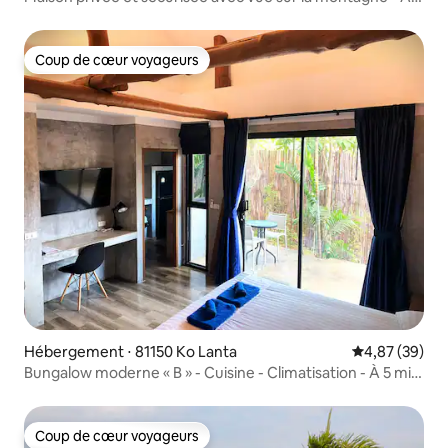
8 km d'Ao Nang
Coup de cœur voyageurs
Coup de cœur voyageurs
Hébergement ⋅ 81150 Ko Lanta
Évaluation mo
4,87 (39)
Bungalow moderne « B » - Cuisine - Climatisation - À 5 min
à pied de la plage
Coup de cœur voyageurs
Coup de cœur voyageurs