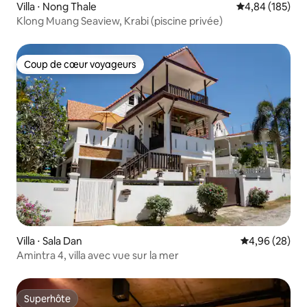
Villa ⋅ Nong Thale
Évaluation moy
4,84 (185)
Klong Muang Seaview, Krabi (piscine privée)
Coup de cœur voyageurs
Coup de cœur voyageurs
Villa ⋅ Sala Dan
Évaluation mo
4,96 (28)
Amintra 4, villa avec vue sur la mer
Superhôte
Superhôte