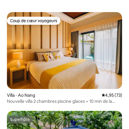
Coup de cœur voyageurs
Coup de cœur voyageurs
Villa ⋅ Ao Nang
Évaluation mo
4,95 (73)
Nouvelle villa 2 chambres piscine glaces + 10 min de la
plage d'Aonang
Superhôte
Superhôte