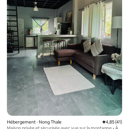
Hébergement ⋅ Nong Thale
Évaluation mo
4,85 (41)
Maison privée et sécurisée avec vue sur la montagne • À