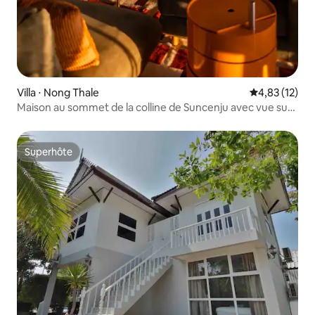
Villa ⋅ Nong Thale
Évaluation mo
4,83 (12)
Maison au sommet de la colline de Suncenju avec vue sur
la mer
Superhôte
Superhôte