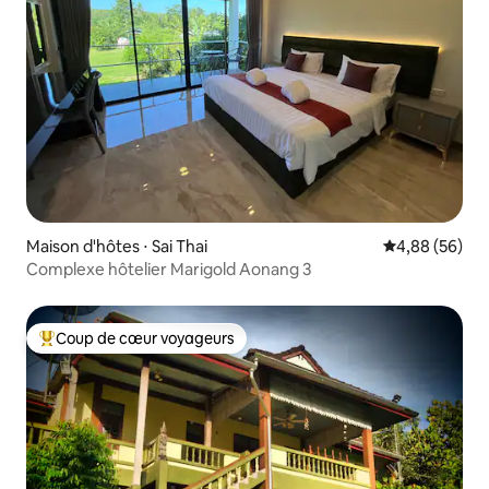
Maison d'hôtes ⋅ Sai Thai
Évaluation mo
4,88 (56)
Complexe hôtelier Marigold Aonang 3
Coup de cœur voyageurs
Coups de cœur voyageurs les plus appréciés