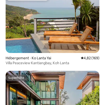
Hébergement ⋅ Ko Lanta Yai
Évaluation moy
4,82 (169)
Villa Peaceview Kantiangbay, Koh Lanta
Superhôte
Superhôte