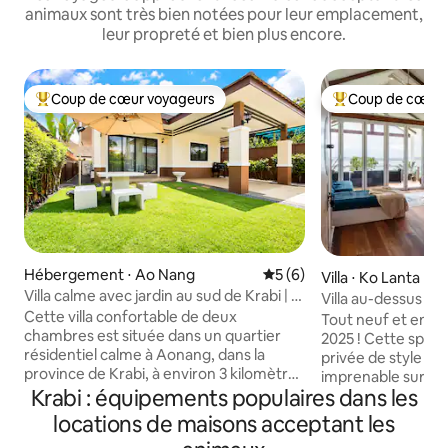
animaux sont très bien notées pour leur emplacement,
leur propreté et bien plus encore.
Coup de cœur voyageurs
Coup de cœur 
Coups de cœur voyageurs les plus appréciés
Coups de cœur vo
Hébergement ⋅ Ao Nang
Évaluation moyenne sur la 
5 (6)
Villa ⋅ Ko Lanta
Villa calme avec jardin au sud de Krabi | 2
Villa au-dessus de
chambres et 2 salles de bains | Entière
Cette villa confortable de deux
dans la vieille ville
Tout neuf et enti
propriété à votre disposition
chambres est située dans un quartier
2025 ! Cette spacieuse maison tropicale
résidentiel calme à Aonang, dans la
privée de style b
province de Krabi, à environ 3 kilomètres
imprenable sur l'
de la célèbre plage d'Ao Nang. La plage,
Krabi : équipements populaires dans les
parquets et un co
les restaurants, les cafés, les supérettes
tout l'espace. Prof
locations de maisons acceptant les
et les marchés nocturnes sont tous à
occidentale entiè