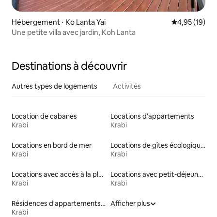
Hébergement ⋅ Ko Lanta Yai
Évaluation mo
4,95 (19)
Une petite villa avec jardin, Koh Lanta
Destinations à découvrir
Autres types de logements
Activités
Location de cabanes
Locations d'appartements
Krabi
Krabi
Locations en bord de mer
Locations de gîtes écologiques
Krabi
Krabi
Locations avec accès à la plage
Locations avec petit-déjeuner
Krabi
Krabi
Résidences d'appartements en location
Afficher plus
Krabi