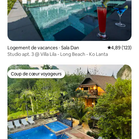
Logement de vacances ⋅ Sala Dan
Évaluation moy
4,89 (123)
Studio apt. 3 @ Villa Lila - Long Beach - Ko Lanta
Coup de cœur voyageurs
Coup de cœur voyageurs