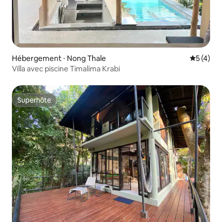
Hébergement ⋅ Nong Thale
Évaluatio
5 (4)
Villa avec piscine Timalima Krabi
Superhôte
Superhôte