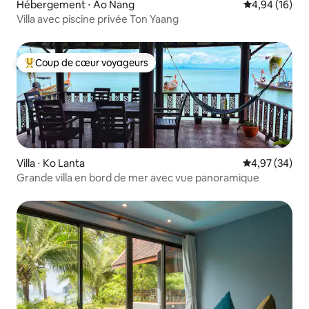
Hébergement ⋅ Ao Nang
Évaluation mo
4,94 (16)
Villa avec piscine privée Ton Yaang
Coup de cœur voyageurs
Coups de cœur voyageurs les plus appréciés
Villa ⋅ Ko Lanta
Évaluation mo
4,97 (34)
Grande villa en bord de mer avec vue panoramique