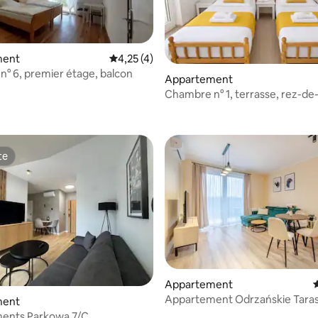
ment
Évaluation moyenne sur la base de 4 comme
4,25 (4)
° 6, premier étage, balcon
Appartement
Chambre n° 1, terrasse, rez-d
te
te
Appartement
Appartement Odrzańskie Tara
ment
Invest Home
ents Parkowa 7/C