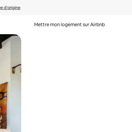
ue d'origine
Mettre mon logement sur Airbnb
sant glisser.