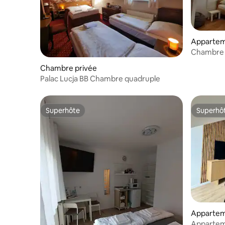
Apparte
Chambre n
Chambre privée
Palac Lucja BB Chambre quadruple
Superhôte
Superhô
Superhôte
Superhô
Apparte
Appartem