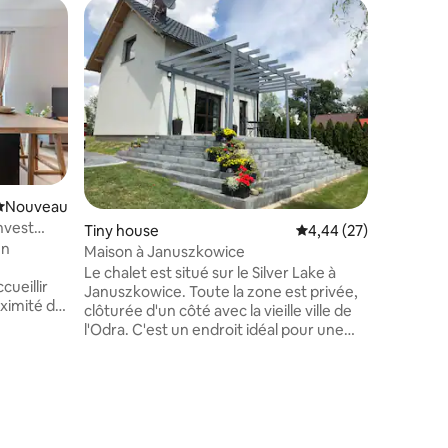
Apparte
Appartem
Home
L'appart
appartem
pouvant a
conçu po
conforta
déplaceme
ville, pr
chez nou
Nouvel hébergement
Nouveau
nous parl
nvest
Tiny house
Évaluation moyenne su
4,44 (27)
entièrem
un
dispose d
Maison à Januszkowice
NETFLIX e
Le chalet est situé sur le Silver Lake à
ueillir
Dans l'at
Januszkowice. Toute la zone est privée,
oximité du
clôturée d'un côté avec la vieille ville de
 accès à
l'Odra. C'est un endroit idéal pour une
à Netflix,
escapade estivale ainsi qu'un logement
e
pour les pêcheurs. Vous pouvez prendre
 des
une promenade de 1,5 km autour du lac.
e et un
De l'autre côté, il y a une zone de
te sont
baignade, une plage avec un sauveteur,
 Nous
un toboggan, un bar. Vous pouvez louer