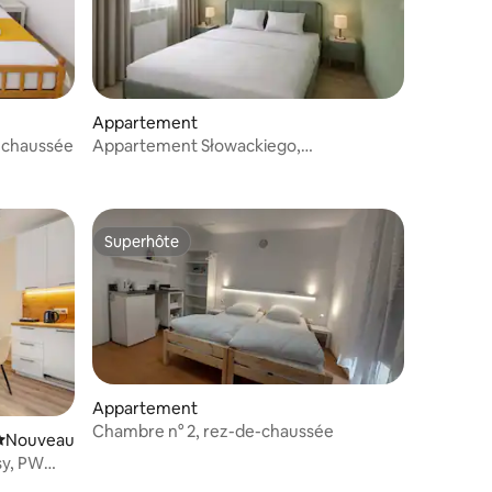
ntaires : 4,25 sur 5
Appartement
e-chaussée
Appartement Słowackiego,
PW Invest Home
Superhôte
Superhôte
Appartement
Chambre n° 2, rez-de-chaussée
Nouvel hébergement
Nouveau
sy, PW