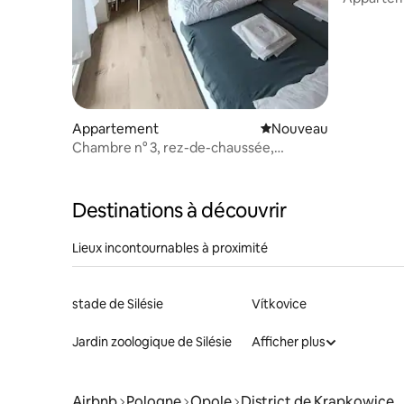
Appartement
Nouvel hébergement
Nouveau
Chambre n° 3, rez-de-chaussée,
terrasse
Destinations à découvrir
Lieux incontournables à proximité
stade de Silésie
Vítkovice
Jardin zoologique de Silésie
Afficher plus
Airbnb
Pologne
Opole
District de Krapkowice