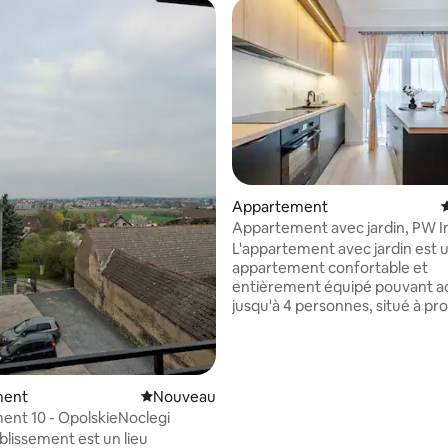
Appartement
Appartement avec jardin, PW I
Home
L'appartement avec jardin est 
appartement confortable et
entièrement équipé pouvant acc
 sur la base de 25 commentaires : 5 sur 5
jusqu'à 4 personnes, situé à pr
centre-ville. Les voyageurs ont
un jardin privé, au Wi-Fi gratuit, 
à une télévision et à une cuisin
entièrement équipée. De l'eau,
ment
Nouvel hébergement
Nouveau
chaussons d'hôtel, une serviett
nt 10 - OpolskieNoclegi
ensemble de produits de toilet
blissement est un lieu
fournis pour chaque voyageur.