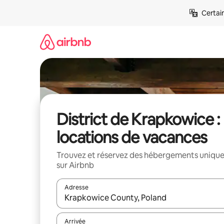
Aller
Certai
directement
au
contenu
District de Krapkowice :
locations de vacances
Trouvez et réservez des hébergements uniqu
sur Airbnb
Adresse
Lorsque les résultats s'affichent, utilisez les flèc
Arrivée