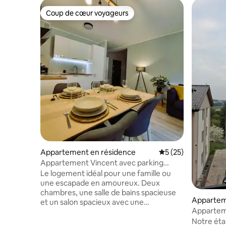
Coup de cœur voyageurs
Coup de cœur voyageurs
Appartement en résidence
Évaluation moyenne
5 (25)
Appartement Vincent avec parking
gratuit
Le logement idéal pour une famille ou
une escapade en amoureux. Deux
chambres, une salle de bains spacieuse
Apparte
et un salon spacieux avec une
Apparteme
kitchenette et un patio de 40 m2
Notre éta
satisferont toute personne qui apprécie