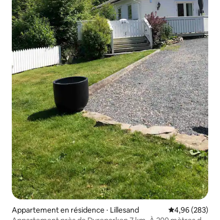
Appartement en résidence ⋅ Lillesand
Évaluation moy
4,96 (283)