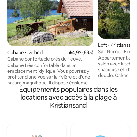
Loft ⋅ Kristiansand
Sør-Norge - Finsl
Cabane ⋅ Iveland
Évaluation moyenne sur la base 
4,92 (695)
partout
Appartement entie
Cabane confortable près du fleuve.
salon avec kitchene
Cabane très confortable dans un
spacieuse et cham
emplacement idyllique. Vous pourrez y
double. Calme et 
profiter d'une vue sur la rivière et d'une
point de départ p
nature magnifique. Il dispose également
Sørlandet avec se
Équipements populaires dans les
d'un ballbinge et de Setesdalsbanen à
min en voiture de 
proximité. La cabane est située à
locations avec accès à la plage à
et Evje. C'est l'end
seulement 10 min de la R9. À 20 min de
Kristiansand
s'arrêter, mais auss
Vennesla. À 30 min de Kristiansand et à
les vacances ! À 
45 min du zoo de Kristiansand. À 100 m
route de Dyrepark
de la piste cyclable 3. Internet très
Mandalselva, conn
rapide. Salon extérieur avec cheminée
saumon. Beaucoup d'autres destinations
pouvant être emprunté sur demande.
de qualité dans le 
Zone de baignade dans la rivière à 50 m