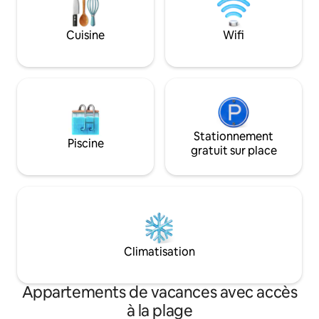
coup d'œil aux pho
de la cabane. De nombreux sentiers de
envoyer un messa
randonnée. Rowboat peut être
Cuisine
Wifi
emprunté d'avril à novembre environ.
Beaucoup de petits poissons dans la
rivière. Pas besoin de permis de pêche.
Stationnement
Piscine
gratuit sur place
Climatisation
Appartements de vacances avec accès
à la plage