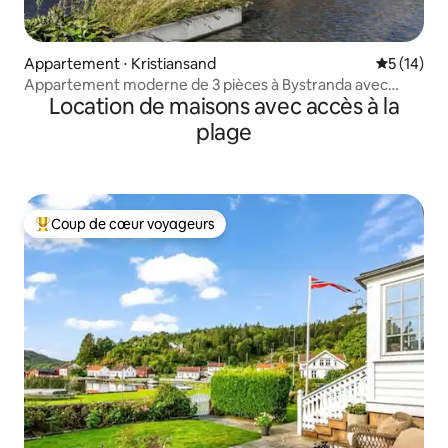
Appartement ⋅ Kristiansand
Évaluation
5 (14)
Appartement moderne de 3 pièces à Bystranda avec
Location de maisons avec accès à la
deux salles de bains.
plage
Coup de cœur voyageurs
Coups de cœur voyageurs les plus appréciés