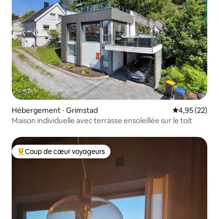
Hébergement ⋅ Grimstad
Évaluation mo
4,95 (22)
Maison individuelle avec terrasse ensoleillée sur le toit
Coup de cœur voyageurs
Coups de cœur voyageurs les plus appréciés