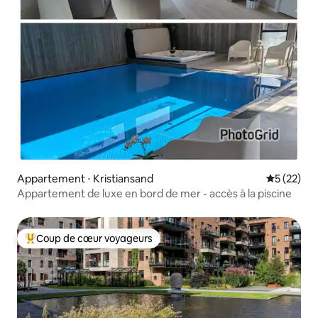
Appartement ⋅ Kristiansand
Évaluation
5 (22)
Appartement de luxe en bord de mer - accès à la piscine
Coup de cœur voyageurs
Coups de cœur voyageurs les plus appréciés