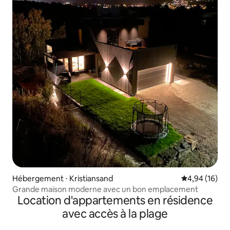
Hébergement ⋅ Kristiansand
Évaluation mo
4,94 (16)
Grande maison moderne avec un bon emplacement
Location d'appartements en résidence
avec accès à la plage