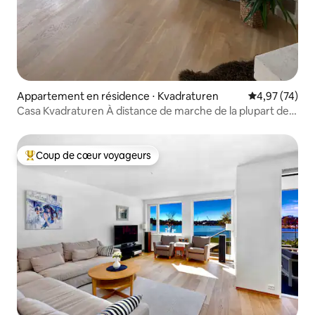
Appartement en résidence ⋅ Kvadraturen
Évaluation mo
4,97 (74)
Casa Kvadraturen À distance de marche de la plupart des
choses de la ville
Coup de cœur voyageurs
Coups de cœur voyageurs les plus appréciés