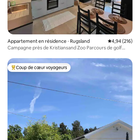
Appartement en résidence ⋅ Rugsland
Évaluation moy
4,94 (216)
Campagne près de Kristiansand Zoo Parcours de golf
Plage
Coup de cœur voyageurs
Coups de cœur voyageurs les plus appréciés