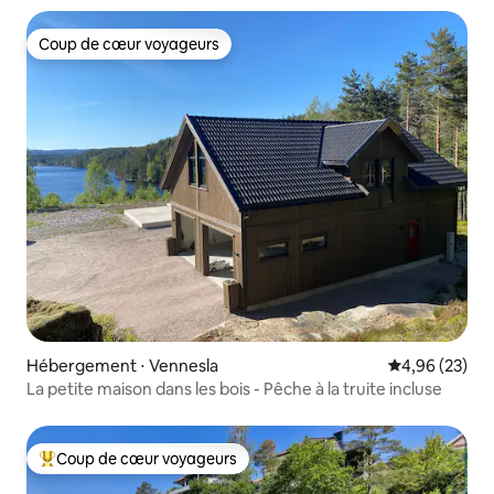
Coup de cœur voyageurs
Coup de cœur voyageurs
Hébergement ⋅ Vennesla
Évaluation mo
4,96 (23)
La petite maison dans les bois - Pêche à la truite incluse
Coup de cœur voyageurs
Coups de cœur voyageurs les plus appréciés