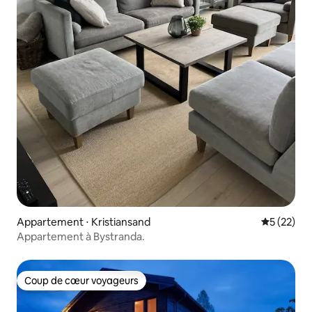
Appartement ⋅ Kristiansand
Évaluation
5 (22)
Appartement à Bystranda.
Coup de cœur voyageurs
Coup de cœur voyageurs