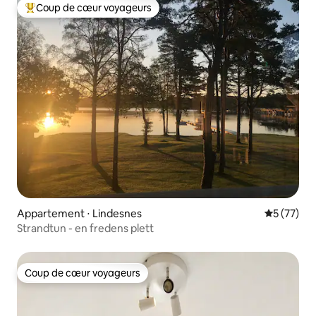
Coup de cœur voyageurs
Coups de cœur voyageurs les plus appréciés
Appartement ⋅ Lindesnes
Évaluation
5 (77)
Strandtun - en fredens plett
Coup de cœur voyageurs
Coup de cœur voyageurs