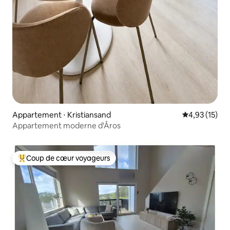
Appartement ⋅ Kristiansand
Évaluation mo
4,93 (15)
Appartement moderne d'Åros
Coup de cœur voyageurs
Coups de cœur voyageurs les plus appréciés