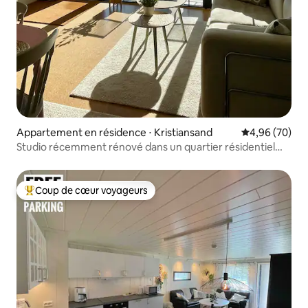
Appartement en résidence ⋅ Kristiansand
Évaluation mo
4,96 (70)
Studio récemment rénové dans un quartier résidentiel
avec de superbes vues
Coup de cœur voyageurs
Coups de cœur voyageurs les plus appréciés