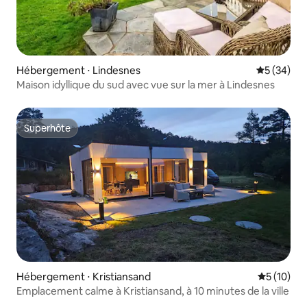
Hébergement ⋅ Lindesnes
Évaluation
5 (34)
Maison idyllique du sud avec vue sur la mer à Lindesnes
Superhôte
Superhôte
Hébergement ⋅ Kristiansand
Évaluation
5 (10)
Emplacement calme à Kristiansand, à 10 minutes de la ville