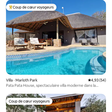
Coup de cœur voyageurs
Coups de cœur voyageurs les plus appréciés
Villa ⋅ Marloth Park
Évaluation mo
4,93 (54)
Pata Pata House, spectaculaire villa moderne dans la
brousse
Coup de cœur voyageurs
Coup de cœur voyageurs