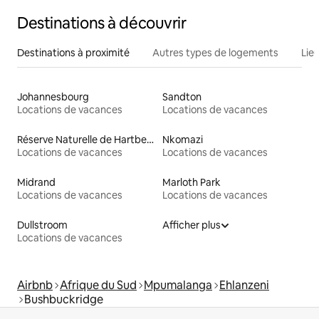
Destinations à découvrir
Destinations à proximité
Autres types de logements
Lie
Johannesbourg
Sandton
Locations de vacances
Locations de vacances
Réserve Naturelle de Hartbeespoort
Nkomazi
Locations de vacances
Locations de vacances
Midrand
Marloth Park
Locations de vacances
Locations de vacances
Dullstroom
Afficher plus
Locations de vacances
Airbnb
Afrique du Sud
Mpumalanga
Ehlanzeni
Bushbuckridge