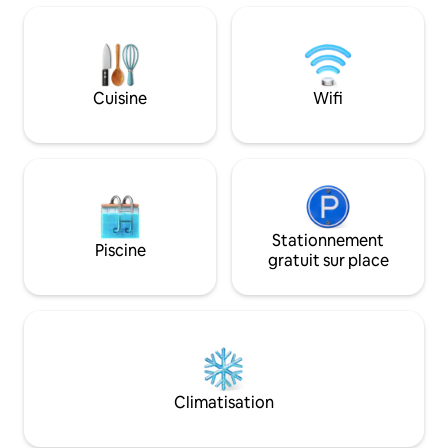
coucher de soleil dans le loft et admirez
deux chambres, lit
la réserve de chasse. C'est l'endroit idéal
de bains privatives
pour se détendre et se ressourcer dans
plongeoir, barbecu
la brousse. Le lodge dispose d'une salle
chambre avec patio
de sport et d'une piscine. Vous y
sont accessibles au
Cuisine
Wifi
trouverez également un bureau avec un
Profitez de la bro
endroit pour travailler et une
meilleur jour À 20
bibliothèque avec des livres à lire.
Kruger
Stationnement
Piscine
gratuit sur place
Climatisation