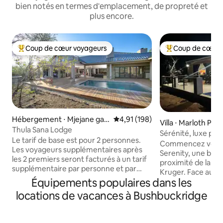
bien notés en termes d'emplacement, de propreté et
plus encore.
Coup de cœur voyageurs
Coup de cœur 
Coups de cœur voyageurs les plus appréciés
Coups de cœur vo
Hébergement ⋅ Mjejane ga
Évaluation moyenne sur la base 
4,91 (198)
Villa ⋅ Marloth Park
me reserve
Thula Sana Lodge
Sérénité, luxe pur
Le tarif de base est pour 2 personnes.
Parks.
Commencez votre 
Les voyageurs supplémentaires après
Serenity, une belle
les 2 premiers seront facturés à un tarif
proximité de la cl
supplémentaire par personne et par
Kruger. Face au p
nuit. Thula Sana est un lodge privé dans
Équipements populaires dans les
promènent libreme
la réserve de chasse de Mjejane. La
les jours. Cuisine
locations de vacances à Bushbuckridge
tranquillité à son meilleur, détendez-
Le patio dispose d
vous sur le patio et regardez les
journées chaudes.
éléphants passer ou profitez d'un
toutes les pièces, 