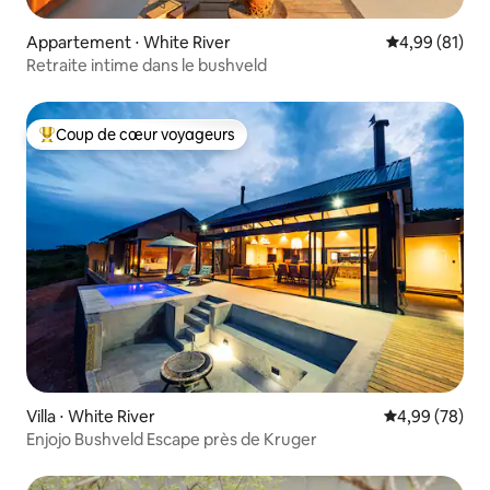
Appartement ⋅ White River
Évaluation mo
4,99 (81)
Retraite intime dans le bushveld
Coup de cœur voyageurs
Coups de cœur voyageurs les plus appréciés
Villa ⋅ White River
Évaluation mo
4,99 (78)
Enjojo Bushveld Escape près de Kruger