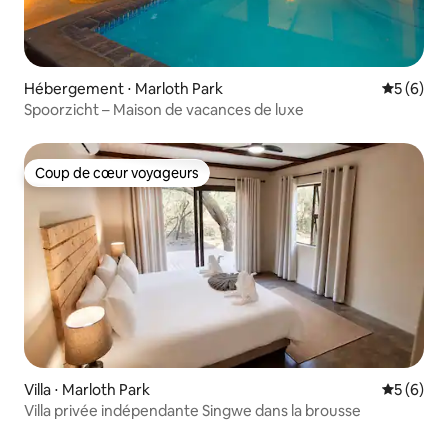
Hébergement ⋅ Marloth Park
Évaluatio
5 (6)
Spoorzicht – Maison de vacances de luxe
Coup de cœur voyageurs
Coup de cœur voyageurs
Villa ⋅ Marloth Park
Évaluatio
5 (6)
Villa privée indépendante Singwe dans la brousse