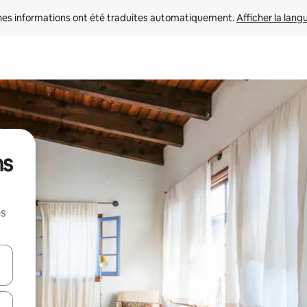
nes informations ont été traduites automatiquement. 
Afficher la lang
ns
es
hes vers le haut et vers le bas pour les parcourir ou en appuyant et en fai