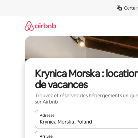
Aller
Certai
directement
au
contenu
Krynica Morska : locatio
de vacances
Trouvez et réservez des hébergements uniqu
sur Airbnb
Adresse
Lorsque les résultats s'affichent, utilisez les flèc
Arrivée