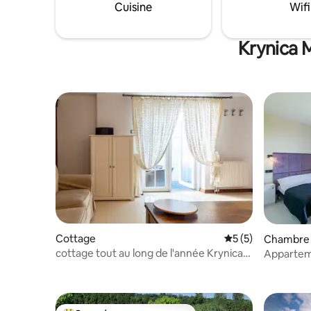
répondre 
Cuisine
Wifi
environ 1 km - il suffit de se promener
il dispose
dans une belle forêt de pins.
avec une v
de Gdańs
Krynica 
Cottage
Évaluation moyenn
5 (5)
Chambre 
cottage tout au long de l'année Krynica
Appartem
Morska