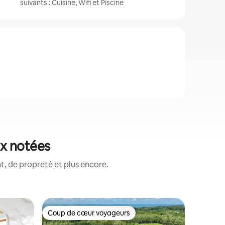
suivants : Cuisine, Wifi et Piscine
ux notées
, de propreté et plus encore.
Héberge
Coup de cœur voyageurs
Superhô
Coup de cœur voyageurs
Superhô
Maison d