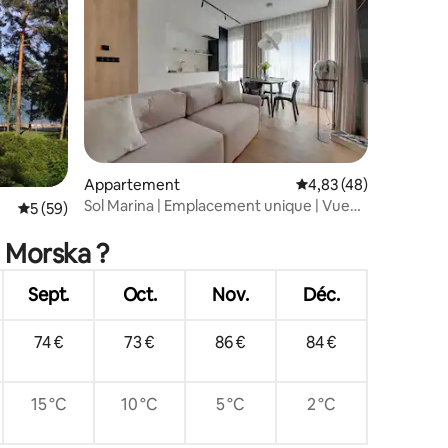
lus appréciés
mmentaires : 5 sur 5
Appartement
Évaluation moyenne su
4,83 (48)
Sol Marina | Emplacement unique | Vue
Évaluation moyenne sur la base de 59 commentaires : 5 sur 5
5 (59)
parfaite | Nº4
a Morska ?
Sept.
Oct.
Nov.
Déc.
74 €
73 €
86 €
84 €
15 °C
10 °C
5 °C
2 °C