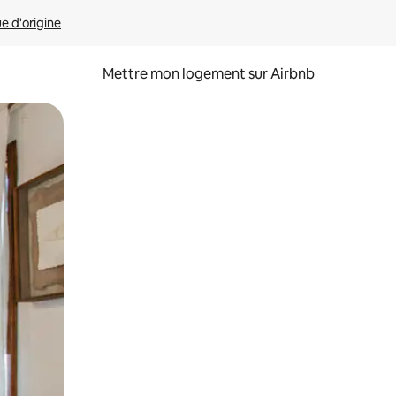
ue d'origine
Mettre mon logement sur Airbnb
sant glisser.