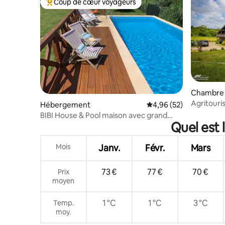
Coup de cœur voyageurs
Coups de cœur voyageurs les plus appréciés
Chambre 
Agritouri
Hébergement
Évaluation moyenne sur
4,96 (52)
BIBI House & Pool maison avec grand
Quel est 
jardin et piscine
Mois
Janv.
Févr.
Mars
73 €
77 €
70 €
Prix
moyen
1 °C
1 °C
3 °C
Temp.
moy.