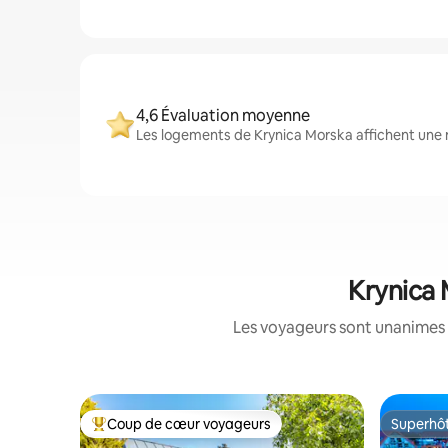
4,6 Évaluation moyenne
Les logements de Krynica Morska affichent une n
Krynica 
Les voyageurs sont unanimes 
Coup de cœur voyageurs
Superhô
Coups de cœur voyageurs les plus appréciés
Superhô