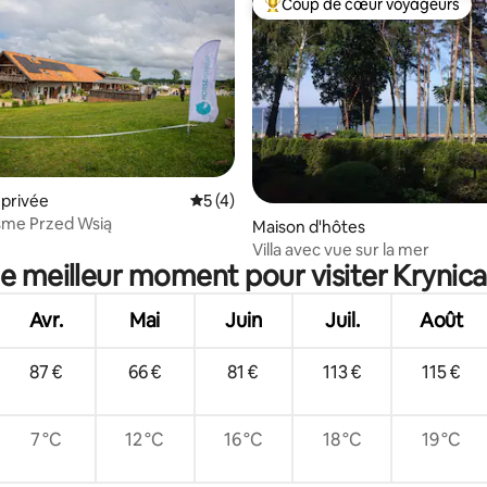
Coup de cœur voyageurs
Coups de cœur voyageurs les p
privée
Évaluation moyenne sur la base de 4 co
5 (4)
sme Przed Wsią
 la base de 52 commentaires : 4,96 sur 5
Maison d'hôtes
Villa avec vue sur la mer
le meilleur moment pour visiter Krynic
Avr.
Mai
Juin
Juil.
Août
87 €
66 €
81 €
113 €
115 €
7 °C
12 °C
16 °C
18 °C
19 °C