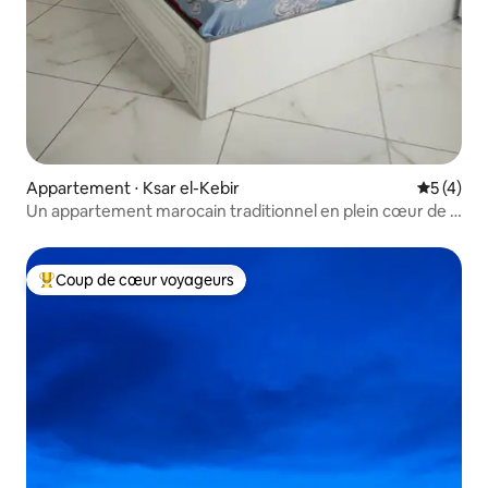
Appartement ⋅ Ksar el-Kebir
Évaluatio
5 (4)
Un appartement marocain traditionnel en plein cœur de la
ville
Coup de cœur voyageurs
Coups de cœur voyageurs les plus appréciés