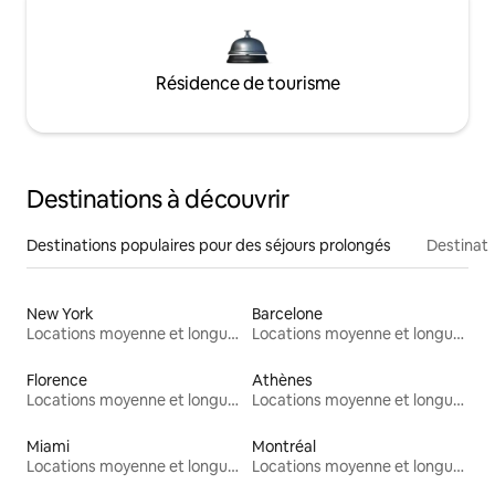
Résidence de tourisme
Destinations à découvrir
Destinations populaires pour des séjours prolongés
Destinati
New York
Barcelone
Locations moyenne et longue durée
Locations moyenne et longue durée
Florence
Athènes
Locations moyenne et longue durée
Locations moyenne et longue durée
Miami
Montréal
Locations moyenne et longue durée
Locations moyenne et longue durée