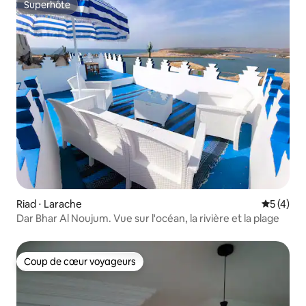
Superhôte
Superhôte
Riad ⋅ Larache
Évaluatio
5 (4)
Dar Bhar Al Noujum. Vue sur l'océan, la rivière et la plage
Coup de cœur voyageurs
Coup de cœur voyageurs