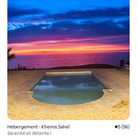
Hébergement ⋅ Khemis Sahel
Évaluation
5 (56)
Sérénité et détente !