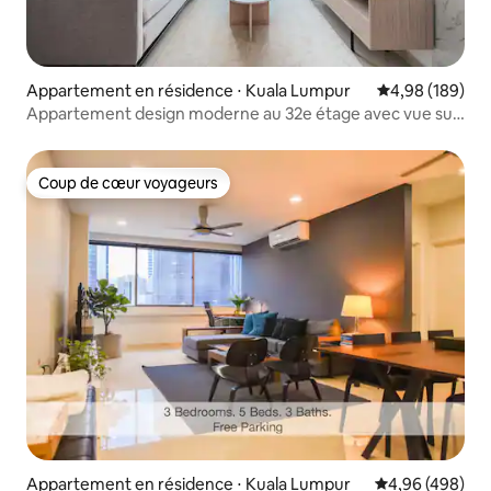
Appartement en résidence ⋅ Kuala Lumpur
Évaluation moy
4,98 (189)
Appartement design moderne au 32e étage avec vue sur
KLCC
Coup de cœur voyageurs
Coup de cœur voyageurs
Appartement en résidence ⋅ Kuala Lumpur
Évaluation moy
4,96 (498)