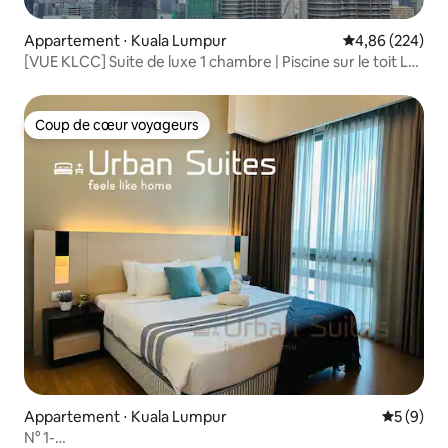
Appartement ⋅ Kuala Lumpur
Évaluation moy
4,86 (224)
[VUE KLCC] Suite de luxe 1 chambre | Piscine sur le toit L53
| Télévision connectée
Coup de cœur voyageurs
Coup de cœur voyageurs
Appartement ⋅ Kuala Lumpur
Évaluatio
5 (9)
N° 1-