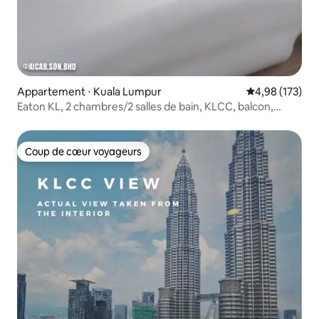
Appartement ⋅ Kuala Lumpur
Évaluation moy
4,98 (173)
Eaton KL, 2 chambres/2 salles de bain, KLCC, balcon,
500 Mbit/s, 2 à 4 personnes
Coup de cœur voyageurs
Coup de cœur voyageurs