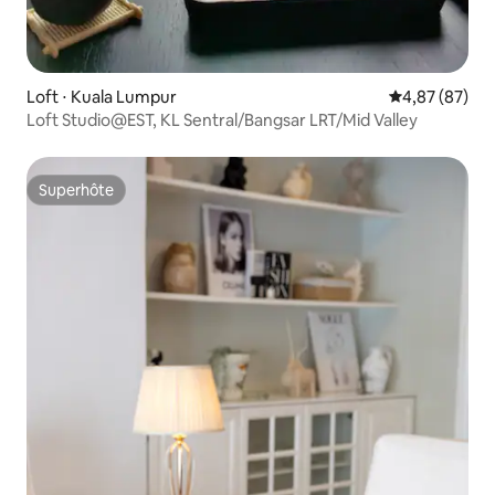
Loft ⋅ Kuala Lumpur
Évaluation mo
4,87 (87)
Loft Studio@EST, KL Sentral/Bangsar LRT/Mid Valley
Superhôte
Superhôte