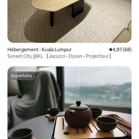
Hébergement ⋅ Kuala Lumpur
Évaluation mo
4,97 (68)
Sunset City @KL 【Jacuzzi • Dyson • Projecteur】
Superhôte
Superhôte