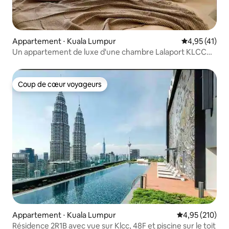
Appartement ⋅ Kuala Lumpur
Évaluation mo
4,95 (41)
Un appartement de luxe d'une chambre Lalaport KLCC
Trx KL
Coup de cœur voyageurs
Coup de cœur voyageurs
Appartement ⋅ Kuala Lumpur
Évaluation moy
4,95 (210)
Résidence 2R1B avec vue sur Klcc, 48F et piscine sur le toit