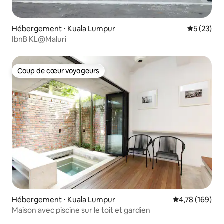
Hébergement ⋅ Kuala Lumpur
Évaluation
5 (23)
IbnB KL@Maluri
Coup de cœur voyageurs
Coup de cœur voyageurs
Hébergement ⋅ Kuala Lumpur
Évaluation moy
4,78 (169)
Maison avec piscine sur le toit et gardien