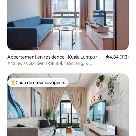
Appartement en résidence ⋅ Kuala Lumpur
Évaluation moy
4,84 (113)
#42 Swiss Garden 1R1B Bukit Bintang, KL.
Coup de cœur voyageurs
Coups de cœur voyageurs les plus appréciés