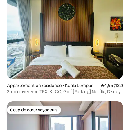
Appartement en résidence ⋅ Kuala Lumpur
Évaluation moy
4,95 (122)
Studio avec vue TRX, KLCC, Golf [Parking] Netflix, Disney
Coup de cœur voyageurs
Coup de cœur voyageurs