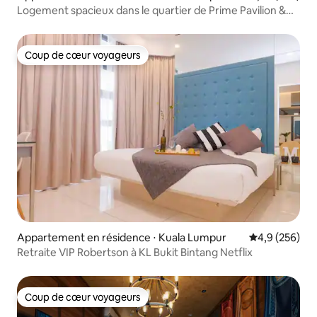
Logement spacieux dans le quartier de Prime Pavilion &
KLCC
Coup de cœur voyageurs
Coup de cœur voyageurs
Appartement en résidence ⋅ Kuala Lumpur
Évaluation mo
4,9 (256)
Retraite VIP Robertson à KL Bukit Bintang Netflix
Coup de cœur voyageurs
Coup de cœur voyageurs