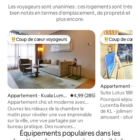
Les voyageurs sont unanimes : ces logements sont très
bien notés en termes d'emplacement, de propreté et
plus encore.
Coup de cœur voyageurs
Coup de cœur 
Coups de cœur voyageurs les plus appréciés
Coups de cœur vo
Appartement ⋅ Ku
ur
Suite Lotus 1BR a
Appartement ⋅ Kuala Lump
Évaluation moyenne sur la base 
4,99 (285)
piscine à débord
Pourquoi séjourner
ur
Appartement chic et moderne avec
Lucentia Residence
vue, à pied des tours jumelles
Ouvrez les rideaux de la chambre le
de KL - joliment d
matin pour révéler une vue imprenable
amusant - situé dans le 
sur la ville, une vue partagée par un
trans - Wifi rapide
bureau pratique. Des nuances
Netflix, Apple TV, 
Équipements populaires dans les
apaisantes de taupe et de gris
piscines magnifiq
maintiennent une sensation