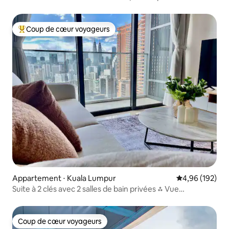
Coup de cœur voyageurs
Coups de cœur voyageurs les plus appréciés
Appartement ⋅ Kuala Lumpur
Évaluation moy
4,96 (192)
Suite à 2 clés avec 2 salles de bain privées ⁂ Vue
emblématique de KL ⁂
Coup de cœur voyageurs
Coup de cœur voyageurs