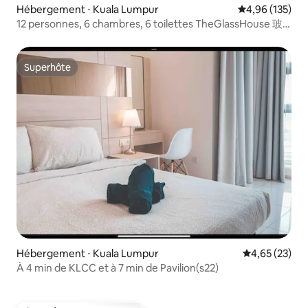
Hébergement ⋅ Kuala Lumpur
Évaluation moy
4,96 (135)
12 personnes, 6 chambres, 6 toilettes TheGlassHouse 玻
璃屋Bangsar KL
Superhôte
Superhôte
Hébergement ⋅ Kuala Lumpur
Évaluation mo
4,65 (23)
À 4 min de KLCC et à 7 min de Pavilion(s22)