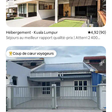
Hébergement ⋅ Kuala Lumpur
Évaluation mo
4,92 (90)
Séjours au meilleur rapport qualité-prix | Atterri 2 400
pieds carrés | 2 km de KL
Coup de cœur voyageurs
Coups de cœur voyageurs les plus appréciés