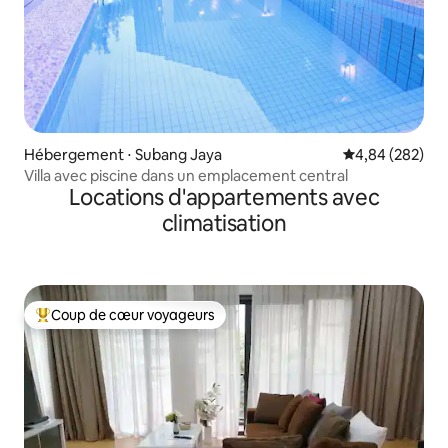
Hébergement ⋅ Subang Jaya
Évaluation moy
4,84 (282)
Villa avec piscine dans un emplacement central
Locations d'appartements avec
climatisation
Coup de cœur voyageurs
Coups de cœur voyageurs les plus appréciés