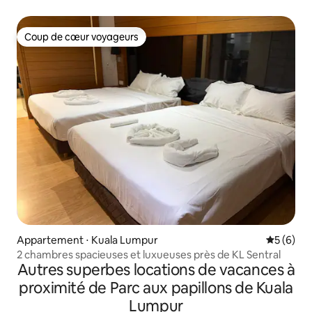
26 SwissGarden 1 chambre Menara 118/Bukit Bintang/TRX
Coup de cœur voyageurs
Coup de cœur voyageurs
Appartement ⋅ Kuala Lumpur
Évaluatio
5 (6)
2 chambres spacieuses et luxueuses près de KL Sentral
Autres superbes locations de vacances à
proximité de Parc aux papillons de Kuala
Lumpur