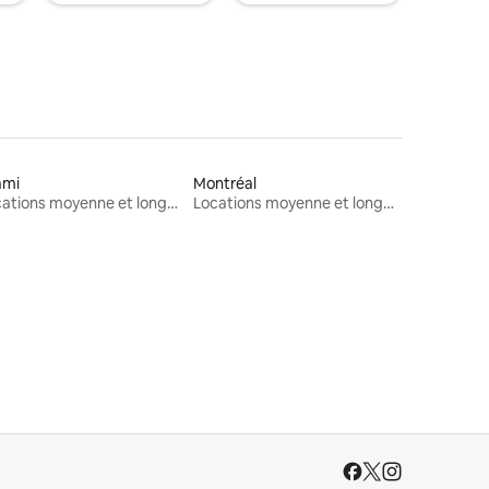
ami
Montréal
Locations moyenne et longue durée
Locations moyenne et longue durée