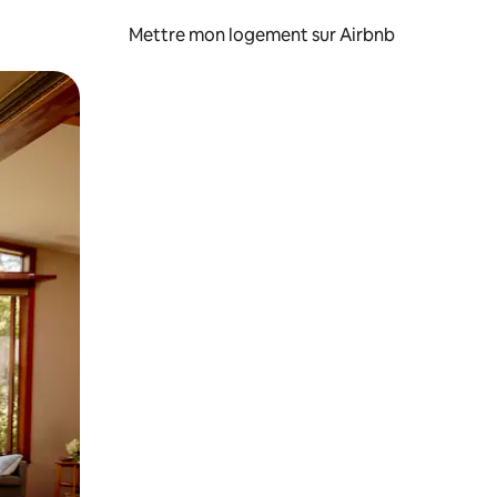
Mettre mon logement sur Airbnb
sant glisser.