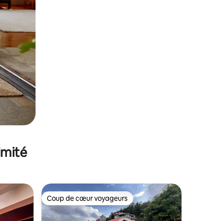
imité
Coup de cœur voyageurs
lus appréciés
Coup de cœur voyageurs