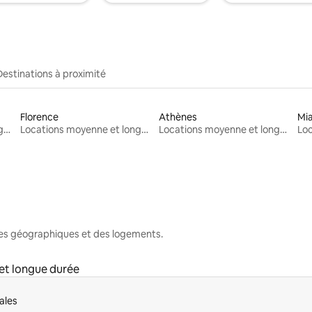
Destinations à proximité
Florence
Athènes
Mi
Locations moyenne et longue durée
Locations moyenne et longue durée
Locations moyenne et longue durée
nes géographiques et des logements.
et longue durée
ales