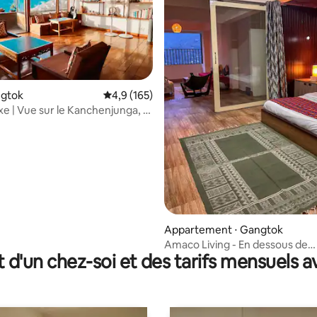
e sur la base de 6 commentaires : 5 sur 5
ngtok
Évaluation moyenne sur la base de 165 comm
4,9 (165)
xe | Vue sur le Kanchenjunga, à
MG Marg
Appartement ⋅ Gangtok
Amaco Living - En dessous de
t d'un chez-soi et des tarifs mensuels 
Gurudwara