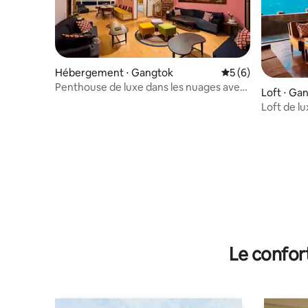
Hébergement ⋅ Gangtok
Évaluation moyenn
5 (6)
Penthouse de luxe dans les nuages avec
Loft ⋅ Ga
vue sur Kanchenjunga
Loft de lu
côté de 
Le confor