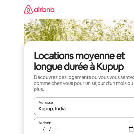
Aller
directement
au
contenu
Locations moyenne et
longue durée à Kupup
Découvrez des logements où vous vous sente
comme chez vous pour un séjour d'un mois ou
plus.
Adresse
Lorsque les résultats s'affichent, utilisez les flèc
Arrivée