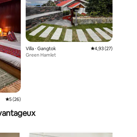
entaires : 4,9 sur 5
Villa ⋅ Gangtok
Évaluation moyenne su
4,93 (27)
Green Hamlet
Évaluation moyenne sur la base de 26 commentaires : 5 sur 5
5 (26)
avantageux