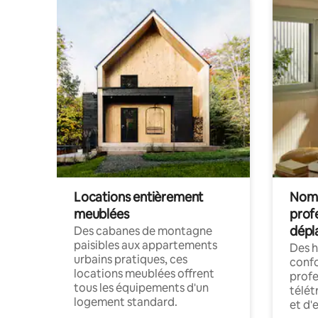
Locations entièrement
Noma
meublées
prof
dépl
Des cabanes de montagne
paisibles aux appartements
Des 
urbains pratiques, ces
confo
locations meublées offrent
profe
tous les équipements d'un
télét
logement standard.
et d'