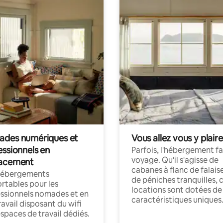
des numériques et
Vous allez vous y plaire
essionnels en
Parfois, l'hébergement fai
voyage. Qu'il s'agisse de
acement
cabanes à flanc de falais
hébergements
de péniches tranquilles, 
rtables pour les
locations sont dotées de
ssionnels nomades et en
caractéristiques uniques
ravail disposant du wifi
espaces de travail dédiés.