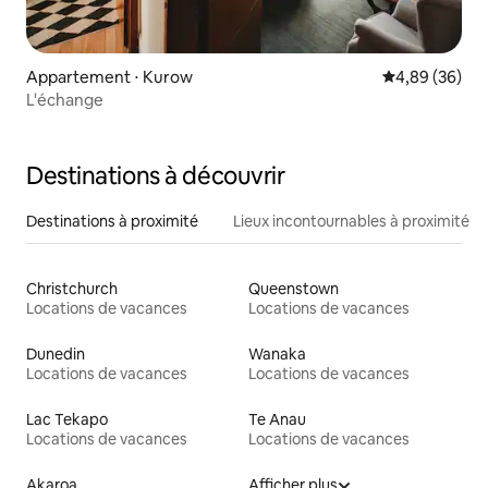
Appartement ⋅ Kurow
Évaluation mo
4,89 (36)
L'échange
Destinations à découvrir
Destinations à proximité
Lieux incontournables à proximité
Christchurch
Queenstown
Locations de vacances
Locations de vacances
Dunedin
Wanaka
Locations de vacances
Locations de vacances
Lac Tekapo
Te Anau
Locations de vacances
Locations de vacances
Akaroa
Afficher plus