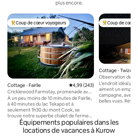
plus encore.
Coup de cœur voyageurs
Coup de cœur 
Coups de cœur voyageurs les plus appréciés
Coups de cœur vo
Cottage ⋅ Twizel
Observation des ét
du mont Cook et d
L'endroit idéal po
Cottage ⋅ Fairlie
Évaluation moyenne sur la base 
4,99 (243)
aiment un emplace
Cricklewood Farmstay, promenade avec
campagne, avec un 
des alpagas et jacuzzi
À un peu moins de 10 minutes de Fairlie,
belles vues. Révei
à 40 minutes du lac Tekapo et à
chant des oiseaux,
seulement 1h30 du mont Cook, se
tranquillité, loin d
trouve notre superbe chalet de ferme
chalet est situé s
Équipements populaires dans les
historique. Observez et caressez nos
tranquille de 10 a
animaux amicaux depuis le chalet et
locations de vacances à Kurow
de ciel étoilé et o
profitez de l'une des meilleures vues sur
imprenable sur le