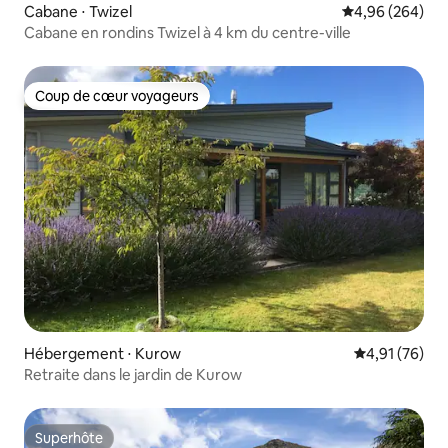
Cabane ⋅ Twizel
Évaluation moy
4,96 (264)
Cabane en rondins Twizel à 4 km du centre-ville
Coup de cœur voyageurs
Coup de cœur voyageurs
Hébergement ⋅ Kurow
Évaluation mo
4,91 (76)
Retraite dans le jardin de Kurow
Superhôte
Superhôte