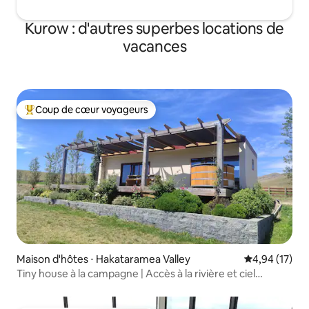
Kurow : d'autres superbes locations de
vacances
Coup de cœur voyageurs
Coups de cœur voyageurs les plus appréciés
Maison d'hôtes ⋅ Hakataramea Valley
Évaluation mo
4,94 (17)
Tiny house à la campagne | Accès à la rivière et ciel
nocturne