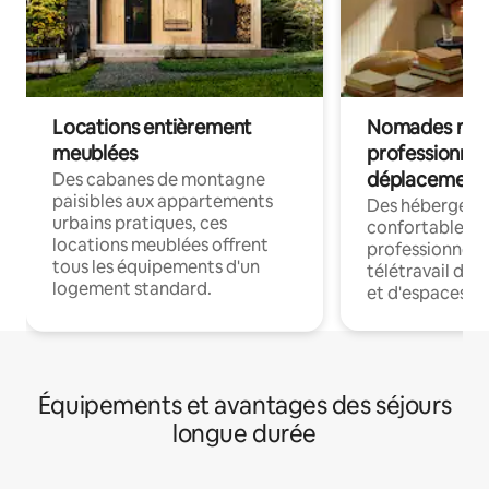
Locations entièrement
Nomades num
meublées
professionnel
déplacement
Des cabanes de montagne
paisibles aux appartements
Des hébergem
urbains pratiques, ces
confortables p
locations meublées offrent
professionnels
tous les équipements d'un
télétravail dis
logement standard.
et d'espaces de
Équipements et avantages des séjours
longue durée