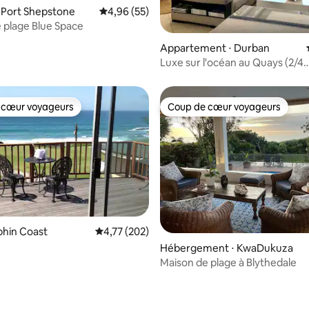
 Port Shepstone
Évaluation moyenne sur la base de 55 commen
4,96 (55)
 plage Blue Space
Appartement ⋅ Durban
 la base de 115 commentaires : 4,92 sur 5
Luxe sur l'océan au Quays (2/4
couchages)
 cœur voyageurs
Coup de cœur voyageurs
 cœur voyageurs
Coup de cœur voyageurs
 la base de 62 commentaires : 4,97 sur 5
lphin Coast
Évaluation moyenne sur la base de 202 comme
4,77 (202)
Hébergement ⋅ KwaDukuza
Maison de plage à Blythedale