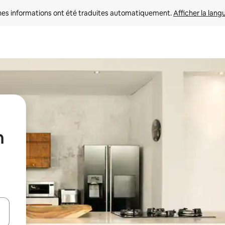
nes informations ont été traduites automatiquement. 
Afficher la lang
n
hes vers le haut et vers le bas pour les parcourir ou en appuyant et en fai