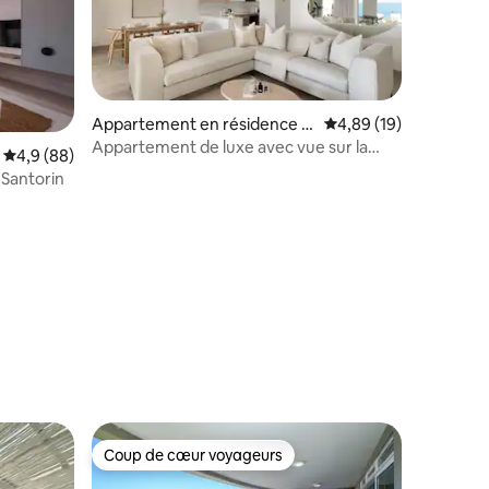
Appartement en résidence ⋅
Évaluation moyenne su
4,89 (19)
Ballito
Appartement de luxe avec vue sur la
mmentaires : 5 sur 5
Évaluation moyenne sur la base de 88 commentaires : 4,9 sur 5
4,9 (88)
mer · 1 min à pied de la plage
 Santorin
Coup de cœur voyageurs
lus appréciés
Coup de cœur voyageurs