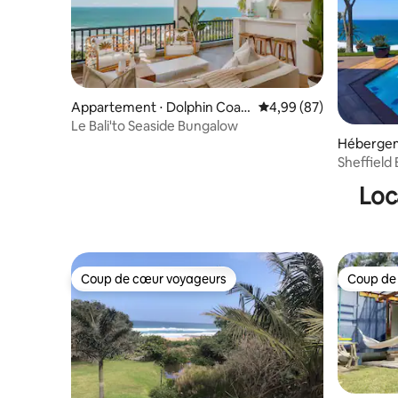
Appartement ⋅ Dolphin Coas
Évaluation moyenne sur
4,99 (87)
t
Le Bali'to Seaside Bungalow
Hébergeme
Sheffield
Loc
Coup de cœur voyageurs
Coup de
Coup de cœur voyageurs
Coup de