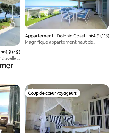
Appartement ⋅ Dolphin Coast
Évaluation moyenne su
4,9 (113)
Magnifique appartement haut de
gamme en bord de mer
ntaires : 4,87 sur 5
Évaluation moyenne sur la base de 49 commentaires : 4,9 sur 5
4,9 (49)
- nouvelle
 mer
Coup de cœur voyageurs
Coup de cœur voyageurs