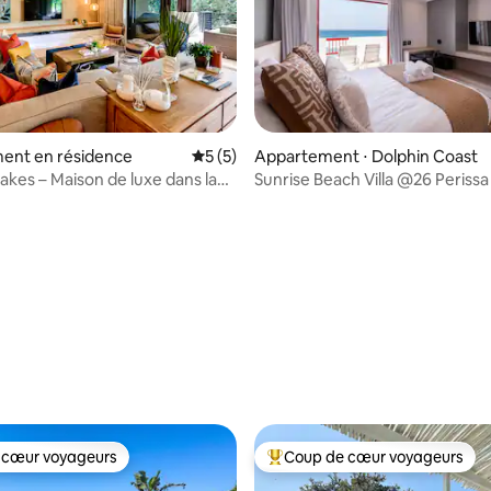
ent en résidence
Évaluation moyenne sur la base de 5 co
5 (5)
Appartement ⋅ Dolphin Coast
Lakes – Maison de luxe dans la
Sunrise Beach Villa @26 Perissa
Zimbali
la base de 233 commentaires : 4,94 sur 5
 cœur voyageurs
Coup de cœur voyageurs
 cœur voyageurs
Coups de cœur voyageurs les p