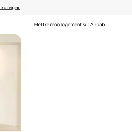
ue d'origine
Mettre mon logement sur Airbnb
sant glisser.