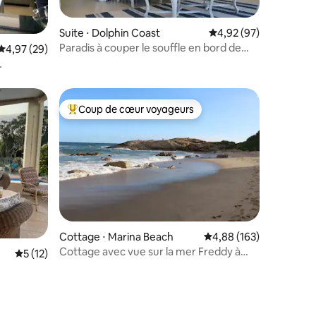
taires : 4,96 sur 5
Suite ⋅ Dolphin Coast
Évaluation moyenne su
4,92 (97)
Paradis à couper le souffle en bord de
Évaluation moyenne sur la base de 29 commentaires : 4,97 sur 5
4,97 (29)
mer pour deux
Coup de cœur voyageurs
Coups de cœur voyageurs les plus appréciés
Cottage ⋅ Marina Beach
Évaluation moyenne sur
4,88 (163)
ntaires : 4,77 sur 5
Cottage avec vue sur la mer Freddy à
Évaluation moyenne sur la base de 12 commentaires : 5 sur 5
5 (12)
Marina Beach