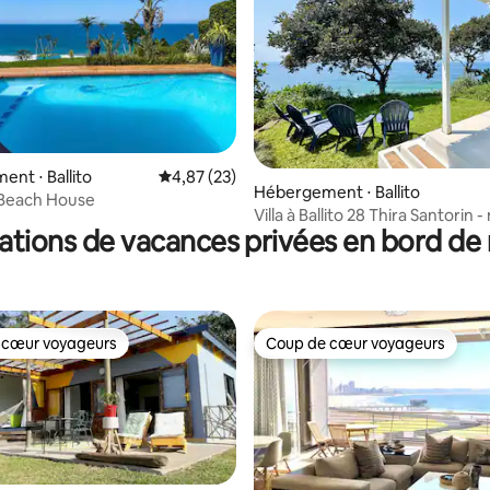
 la base de 87 commentaires : 4,99 sur 5
nt ⋅ Ballito
Évaluation moyenne sur la base de 23 comme
4,87 (23)
Hébergement ⋅ Ballito
 Beach House
Villa à Ballito 28 Thira Santorin 
ations de vacances privées en bord de
annonce
 cœur voyageurs
Coup de cœur voyageurs
 cœur voyageurs
Coup de cœur voyageurs