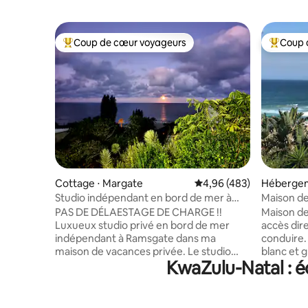
Coup de cœur voyageurs
Coup 
Coups de cœur voyageurs les plus appréciés
Coups de
Cottage ⋅ Margate
Évaluation moyenne sur 
4,96 (483)
Hébergem
t
Studio indépendant en bord de mer à
Maison de
PrivateHolidayHome
la plage.
PAS DE DÉLAESTAGE DE CHARGE !!
Maison de
Luxueux studio privé en bord de mer
accès dire
indépendant à Ramsgate dans ma
conduire.
maison de vacances privée. Le studio
blanc et g
KwaZulu-Natal : é
indépendant ouvert, situé sur une
restauran
colline, offre une vue imprenable sur la
commerces
mer/une grande salle de bains ouverte,
surveilla
douches/lavabos doubles, baignoire,
salle de c