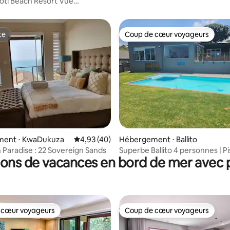
ti Beach Resort Vue
e sur la mer
te
Coup de cœur voyageurs
te
Coup de cœur voyageurs
la base de 100 commentaires : 4,85 sur 5
ent ⋅ KwaDukuza
Évaluation moyenne sur la base de 40 comme
4,93 (40)
Hébergement ⋅ Ballito
 Paradise : 22 Sovereign Sands
Superbe Ballito 4 personnes | P
ions de vacances en bord de mer avec p
privée et solaire
 cœur voyageurs
Coup de cœur voyageurs
 cœur voyageurs
Coup de cœur voyageurs