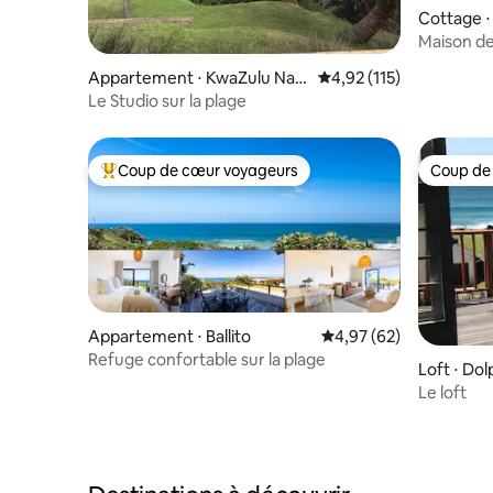
Cottage ⋅
Maison de
Appartement ⋅ KwaZulu Nat
Évaluation moyenne sur
4,92 (115)
al
Le Studio sur la plage
Coup de cœur voyageurs
Coup de
Coups de cœur voyageurs les plus appréciés
Coup de
Appartement ⋅ Ballito
Évaluation moyenne sur
4,97 (62)
Refuge confortable sur la plage
Loft ⋅ Do
Le loft