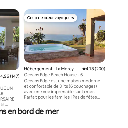
Appartem
Coup de cœur voyageurs
Coup de
Coup de cœur voyageurs
Coup de
902 Berm
Umhlang
Situé sur
appartem
une vue m
L'appart
climatisa
DSTV pre
L'onduleu
Wi-Fi all
Hébergement ⋅ La Mercy
Évaluation moyenne sur
4,78 (200)
Les 2e e
Oceans Edge Beach House - 6
ntaires : 4,91 sur 5
valuation moyenne sur la base de 147 commentaires : 4,96 sur 5
4,96 (147)
salle de b
couchages - Alimentation de secours
Oceans Edge est une maison moderne
tous les a
et confortable de 3 lits (6 couchages)
L'accès à
AUCUN
avec une vue imprenable sur la mer.
porte de 
AR
Parfait pour les familles ! Pas de fêtes
promenade
ERSAIRE
autorisées. Restez pour vous détendre,
proximit
tit
vous ressourcer et vous revigorer. La
souterrai
ons en bord de mer
de gamme
vitamine de la mer à son meilleur ! Sirotez
destinati
a mer, un
des cocktails dans le grand jacuzzi inspiré
iscine
de la piscine Splash par une chaude
 décorée