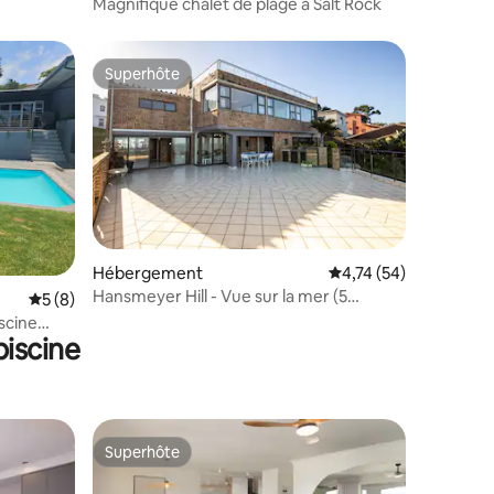
Magnifique chalet de plage à Salt Rock
Superhôte
Superhôte
Hébergement
Évaluation moyenne su
4,74 (54)
Hansmeyer Hill - Vue sur la mer (5
ntaires : 4,93 sur 5
Évaluation moyenne sur la base de 8 commentaires : 5 sur 5
5 (8)
chambres)
iscine
iscine
Superhôte
Superhôte