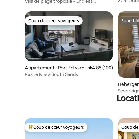
809 Umdlo
Villa de plage tropicale « Endless
imprenabl
Summer » à Umdloti
Coup de cœur voyageurs
Superhô
Coup de cœur voyageurs
Superhô
Appartement ⋅ Port Edward
Évaluation moyenne sur 
4,85 (100)
Rus te Kus à South Sands
Hébergem
Sovereign
Locat
Coup de cœur voyageurs
Coup de
Coups de cœur voyageurs les plus appréciés
Coup de