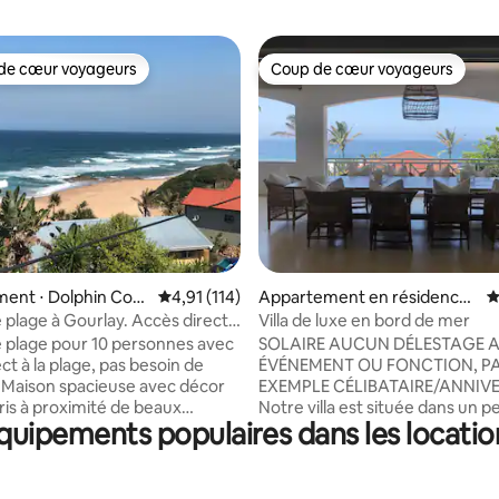
de cœur voyageurs
Coup de cœur voyageurs
 cœur voyageurs les plus appréciés
Coup de cœur voyageurs
la base de 483 commentaires : 4,96 sur 5
ent ⋅ Dolphin Coas
Évaluation moyenne sur la base de 114 comme
4,91 (114)
Appartement en résidence ⋅
É
Dolphin Coast
 plage à Gourlay. Accès direct à
Villa de luxe en bord de mer
 plage pour 10 personnes avec
SOLAIRE AUCUN DÉLESTAGE 
ct à la plage, pas besoin de
ÉVÉNEMENT OU FONCTION, P
 Maison spacieuse avec décor
EXEMPLE CÉLIBATAIRE/ANNIV
ris à proximité de beaux
Notre villa est située dans un pe
quipements populaires dans les locati
ts et à 5 minutes des
complexe de 6 maisons haut 
. Nous avons le Wi-Fi, une
avec une vue à 180 degrés sur l
nce hors site 24h/24 dans une
accès direct à la plage et une p
ontrôle pour votre sécurité.
complexe. La Villa est joliment