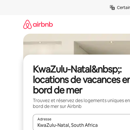
Aller
Certai
directement
au
contenu
KwaZulu-Natal&nbsp;:
locations de vacances e
bord de mer
Trouvez et réservez des logements uniques en
bord de mer sur Airbnb
Adresse
Lorsque les résultats s'affichent, utilisez les flèc