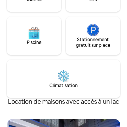
anti-bombes. Hébergement : 1 à 2
arrêts de métro d
adultes + enfants. En cas de coupure de
générateur
courant, un générateur fonctionne
(ascenseur, eau, chauffage, Internet
(une batterie externe est nécessaire),
éclairage dans les parties communes de
l'immeuble).
Stationnement
Piscine
gratuit sur place
Climatisation
Location de maisons avec accès à un lac