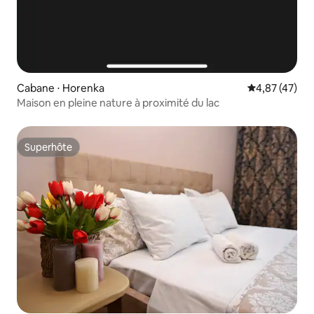
Cabane ⋅ Horenka
Évaluation mo
4,87 (47)
Maison en pleine nature à proximité du lac
Superhôte
Superhôte