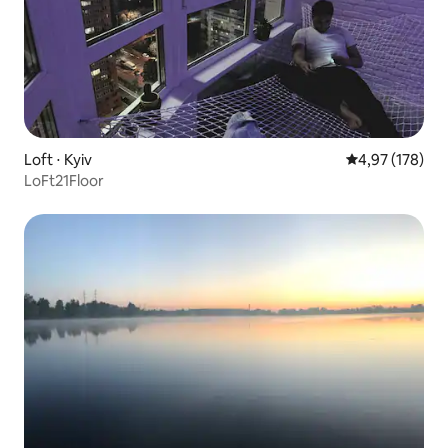
Loft ⋅ Kyiv
Évaluation moy
4,97 (178)
LoFt21Floor