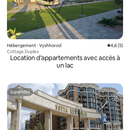
Hébergement ⋅ Vyshhorod
Évaluation 
4,6 (5)
Cottage Duplex
Location d'appartements avec accès à
un lac
Superhôte
Superhôte