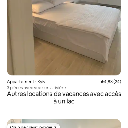
Appartement ⋅ Kyiv
Évaluation mo
4,83 (24)
3 pièces avec vue sur la rivière
Autres locations de vacances avec accès
à un lac
Coup de cœur voyageurs