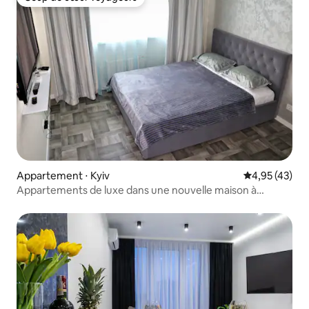
Coup de cœur voyageurs
Appartement ⋅ Kyiv
Évaluation mo
4,95 (43)
Appartements de luxe dans une nouvelle maison à
Obolon