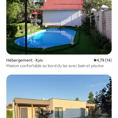
Hébergement ⋅ Kyiv
Évaluation mo
4,79 (14)
Maison confortable au bord du lac avec bain et piscine