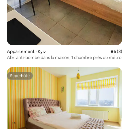
Appartement ⋅ Kyiv
Évaluatio
5 (3)
Abri anti-bombe dans la maison, 1 chambre près du métro
Superhôte
Superhôte