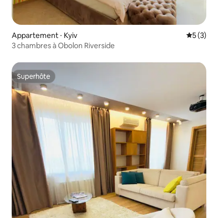
Appartement ⋅ Kyiv
Évaluatio
5 (3)
3 chambres à Obolon Riverside
Superhôte
Superhôte