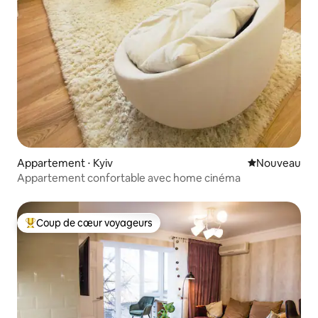
Appartement ⋅ Kyiv
Nouvel hébe
Nouveau
Appartement confortable avec home cinéma
Coup de cœur voyageurs
Coups de cœur voyageurs les plus appréciés