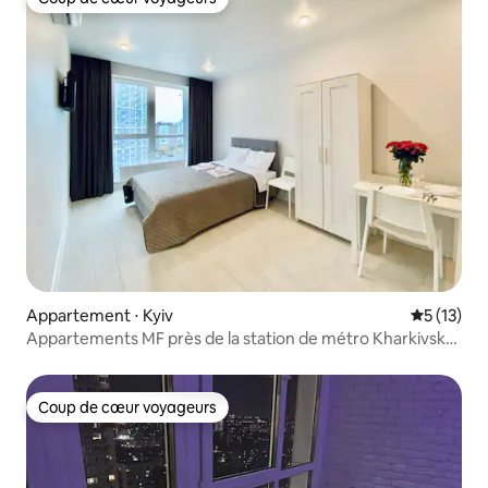
Coup de cœur voyageurs
Appartement ⋅ Kyiv
Évaluation
5 (13)
Appartements MF près de la station de métro Kharkivska,
rive gauche
Coup de cœur voyageurs
Coup de cœur voyageurs