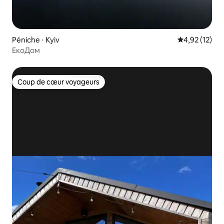
Péniche ⋅ Kyiv
Évaluation mo
4,92 (12)
ЕкоДом
Coup de cœur voyageurs
Coup de cœur voyageurs