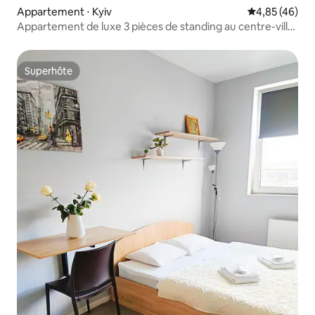
Appartement ⋅ Kyiv
Évaluation mo
4,85 (46)
Appartement de luxe 3 pièces de standing au centre-ville
de Kyiv
Superhôte
Superhôte