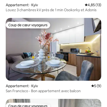
Appartement ⋅ Kyiv
Évaluation mo
4,85 (13)
Louez 3 chambres kV près de 1 min Osokorky et Adonis
Coup de cœur voyageurs
Coup de cœur voyageurs
Appartement ⋅ Kyiv
Évaluatio
5 (9)
San Francisco - Bon appartement avec balcon
Coup de cœur voyageurs