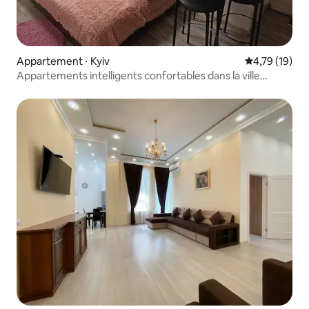
Appartement ⋅ Kyiv
Évaluation mo
4,79 (19)
Appartements intelligents confortables dans la ville
confortable КТ-11