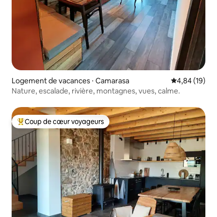
Logement de vacances ⋅ Camarasa
Évaluation mo
4,84 (19)
Nature, escalade, rivière, montagnes, vues, calme.
Coup de cœur voyageurs
Coups de cœur voyageurs les plus appréciés