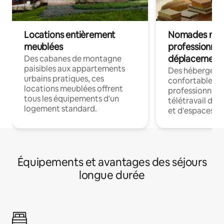
Locations entièrement
Nomades num
meublées
professionnel
déplacement
Des cabanes de montagne
paisibles aux appartements
Des hébergem
urbains pratiques, ces
confortables p
locations meublées offrent
professionnels
tous les équipements d'un
télétravail dis
logement standard.
et d'espaces de
Équipements et avantages des séjours
longue durée