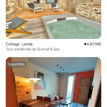
Cottage ⋅ Lérida
Évaluation mo
4,97 (98)
Tour médiévale de Queralt & Spa
Superhôte
Superhôte