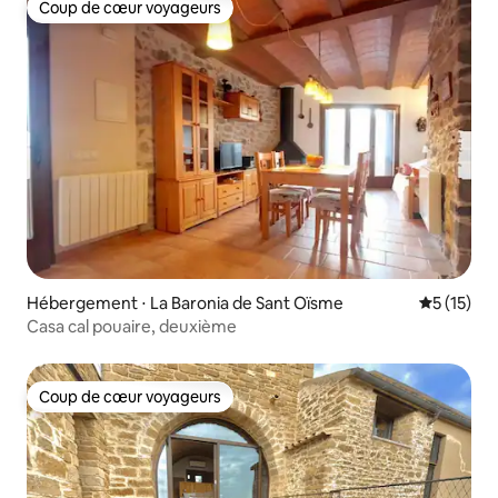
Coup de cœur voyageurs
Coup de cœur voyageurs
Hébergement ⋅ La Baronia de Sant Oïsme
Évaluation
5 (15)
Casa cal pouaire, deuxième
Coup de cœur voyageurs
Coup de cœur voyageurs