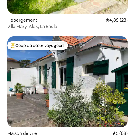
Hébergement
Évaluation mo
4,89 (28)
Villa Mary-Alex, La Baule
Coup de cœur voyageurs
Coups de cœur voyageurs les plus appréciés
Maison de ville
Évaluation
5 (68)