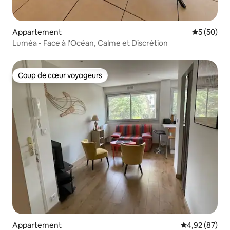
Appartement
Évaluation
5 (50)
Luméa - Face à l'Océan, Calme et Discrétion
Coup de cœur voyageurs
Coup de cœur voyageurs
Appartement
Évaluation mo
4,92 (87)