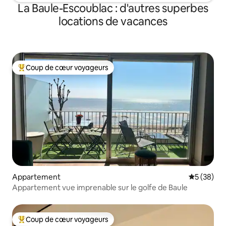
La Baule-Escoublac : d'autres superbes
locations de vacances
Coup de cœur voyageurs
Coups de cœur voyageurs les plus appréciés
Appartement
Évaluation
5 (38)
Appartement vue imprenable sur le golfe de Baule
Coup de cœur voyageurs
Coups de cœur voyageurs les plus appréciés