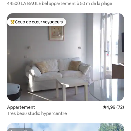
44500 LA BAULE bel appartement à 50 m de la plage
Coup de cœur voyageurs
Coups de cœur voyageurs les plus appréciés
Appartement
Évaluation mo
4,99 (72)
Très beau studio hypercentre