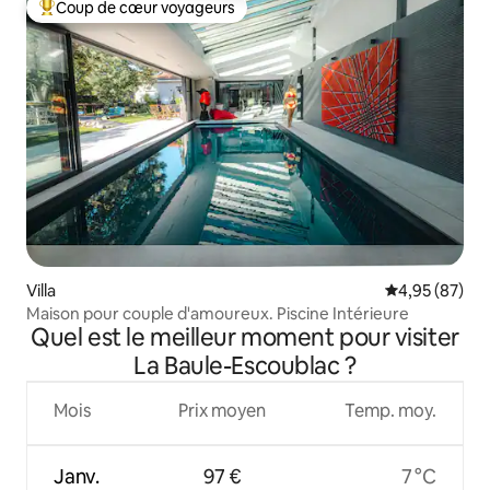
Coup de cœur voyageurs
Coups de cœur voyageurs les plus appréciés
Villa
Évaluation mo
4,95 (87)
Maison pour couple d'amoureux. Piscine Intérieure
Quel est le meilleur moment pour visiter
La Baule-Escoublac ?
Mois
Prix moyen
Temp. moy.
Janv.
97 €
7 °C