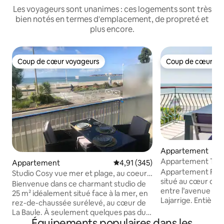
Les voyageurs sont unanimes : ces logements sont très
bien notés en termes d'emplacement, de propreté et
plus encore.
Coup de cœur voyageurs
Coup de cœur vo
Coup de cœur voyageurs
Coup de cœur vo
Appartement
Appartement T4 f
Appartement
Évaluation moyenne sur la base 
4,91 (345)
refait à neuf
Appartement FAC
Studio Cosy vue mer et plage, au coeur
situé au cœur de la
de La Baule
Bienvenue dans ce charmant studio de
entre l’avenue de G
25 m² idéalement situé face à la mer, en
Lajarrige. Entière
rez-de-chaussée surélevé, au cœur de
spacieux logement
La Baule. À seulement quelques pas du
décoration modern
Équipements populaires dans les
marché, de la plage, des restaurants,