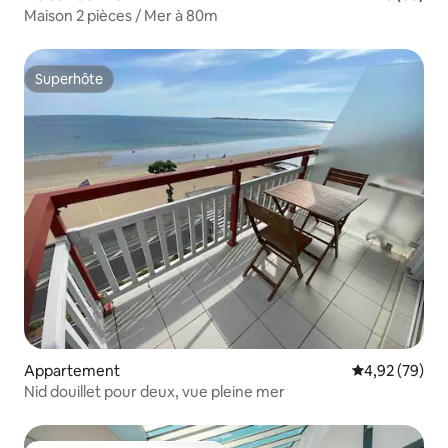
Maison 2 pièces / Mer à 80m
Superhôte
Superhôte
Appartement
Évaluation mo
4,92 (79)
Nid douillet pour deux, vue pleine mer