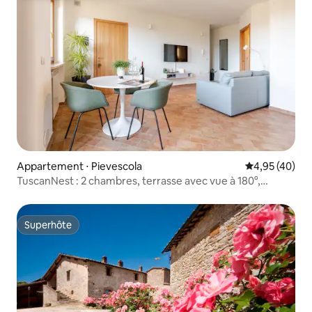
Appartement ⋅ Pievescola
Évaluation mo
4,95 (40)
TuscanNest : 2 chambres, terrasse avec vue à 180°,
parking gratuit
Superhôte
Superhôte