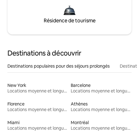
Résidence de tourisme
Destinations à découvrir
Destinations populaires pour des séjours prolongés
Destinati
New York
Barcelone
Locations moyenne et longue durée
Locations moyenne et longue durée
Florence
Athènes
Locations moyenne et longue durée
Locations moyenne et longue durée
Miami
Montréal
Locations moyenne et longue durée
Locations moyenne et longue durée