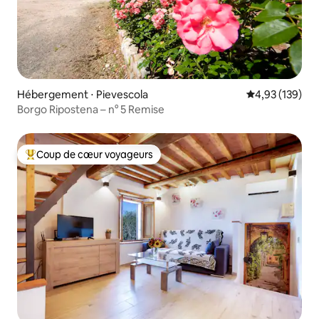
Hébergement ⋅ Pievescola
Évaluation moy
4,93 (139)
Borgo Ripostena – n° 5 Remise
Coup de cœur voyageurs
Coups de cœur voyageurs les plus appréciés