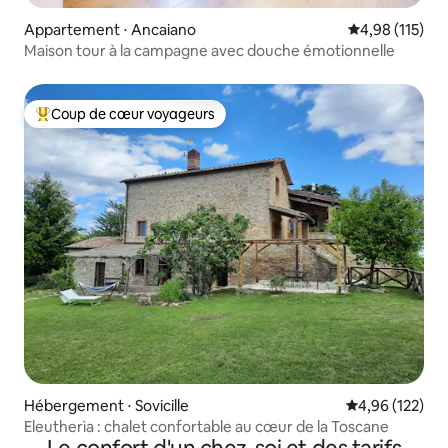
Appartement ⋅ Ancaiano
Évaluation moy
4,98 (115)
Maison tour à la campagne avec douche émotionnelle
Coup de cœur voyageurs
Coups de cœur voyageurs les plus appréciés
Hébergement ⋅ Sovicille
Évaluation moy
4,96 (122)
Eleutherìa : chalet confortable au cœur de la Toscane