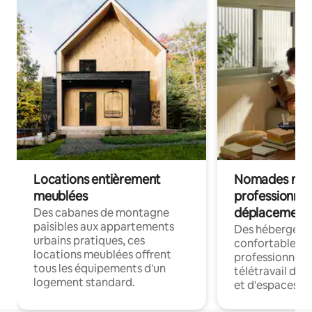
Locations entièrement
Nomades num
meublées
professionnel
déplacement
Des cabanes de montagne
paisibles aux appartements
Des hébergem
urbains pratiques, ces
confortables p
locations meublées offrent
professionnels
tous les équipements d'un
télétravail dis
logement standard.
et d'espaces de