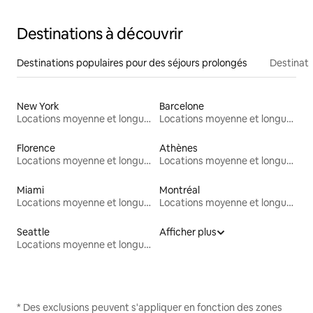
Destinations à découvrir
Destinations populaires pour des séjours prolongés
Destinati
New York
Barcelone
Locations moyenne et longue durée
Locations moyenne et longue durée
Florence
Athènes
Locations moyenne et longue durée
Locations moyenne et longue durée
Miami
Montréal
Locations moyenne et longue durée
Locations moyenne et longue durée
Seattle
Afficher plus
Locations moyenne et longue durée
* Des exclusions peuvent s'appliquer en fonction des zones