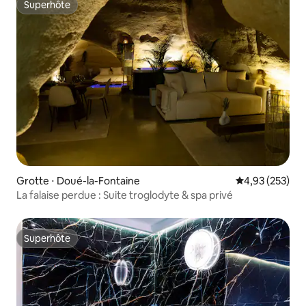
Superhôte
Superhôte
Grotte ⋅ Doué-la-Fontaine
Évaluation moy
4,93 (253)
La falaise perdue : Suite troglodyte & spa privé
Superhôte
Superhôte