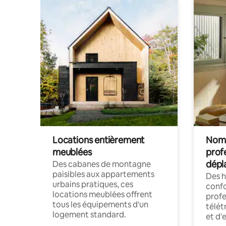
Locations entièrement
Noma
meublées
prof
dépl
Des cabanes de montagne
paisibles aux appartements
Des 
urbains pratiques, ces
confo
locations meublées offrent
profe
tous les équipements d'un
télét
logement standard.
et d'