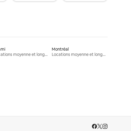
ami
Montréal
Locations moyenne et longue durée
Locations moyenne et longue durée