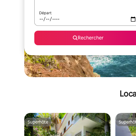
Départ
Rechercher
Loca
Superhôte
Superhô
Superhôte
Superhô