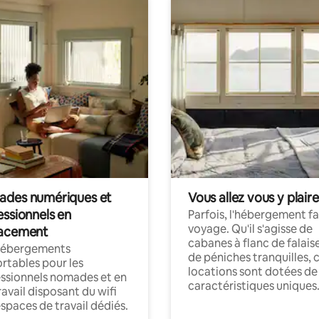
des numériques et
Vous allez vous y plaire
essionnels en
Parfois, l'hébergement fai
voyage. Qu'il s'agisse de
acement
cabanes à flanc de falais
hébergements
de péniches tranquilles, 
rtables pour les
locations sont dotées de
ssionnels nomades et en
caractéristiques uniques
ravail disposant du wifi
espaces de travail dédiés.