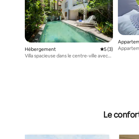
Apparte
Apparteme
Hébergement
Évaluation moyenn
5 (3)
la piscine 
Villa spacieuse dans le centre-ville avec
piscine chauffée
Le confor