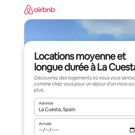
Aller
directement
au
contenu
Locations moyenne et
longue durée à La Cuest
Découvrez des logements où vous vous sente
comme chez vous pour un séjour d'un mois ou
plus.
Adresse
Lorsque les résultats s'affichent, utilisez les flèc
Arrivée