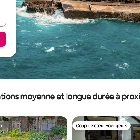
tions moyenne et longue durée à prox
te
Coup de cœur voyageurs
te
Coup de cœur voyageurs