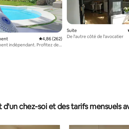
Suite
De l'autre côté de l'avocatier
ment
Évaluation moyenne sur la base de 262 commen
4,86 (262)
nt indépendant. Profitez de
e sur la base de 3 commentaires : 5 sur 5
!
t d'un chez-soi et des tarifs mensuels 