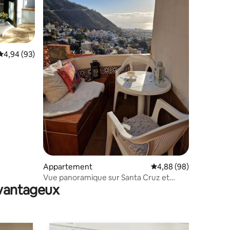
Évaluation moyenne sur la base de 93 commentaires : 4,94 sur 5
4,94 (93)
taires : 4,86 sur 5
Appartement
Évaluation moyenne su
4,88 (98)
Vue panoramique sur Santa Cruz et
avantageux
l'océan