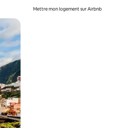
Mettre mon logement sur Airbnb
sant glisser.