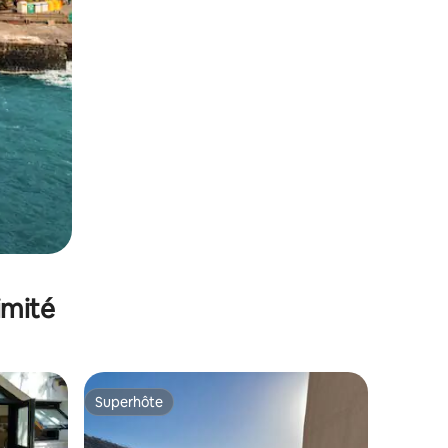
imité
Superhôte
Superhôte