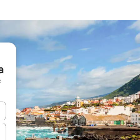
a
z
hes vers le haut et vers le bas pour les parcourir ou en appuyant et en fai