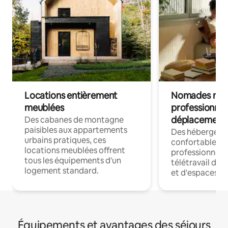
Locations entièrement
Nomades num
meublées
professionnel
déplacement
Des cabanes de montagne
paisibles aux appartements
Des hébergem
urbains pratiques, ces
confortables p
locations meublées offrent
professionnels
tous les équipements d'un
télétravail dis
logement standard.
et d'espaces de
Équipements et avantages des séjours