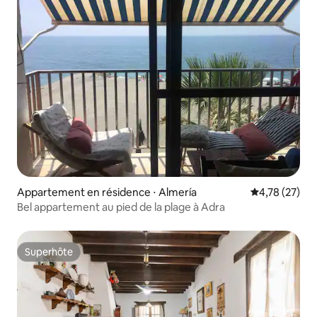
Appartement en résidence ⋅ Almería
Évaluation mo
4,78 (27)
Bel appartement au pied de la plage à Adra
Superhôte
Superhôte