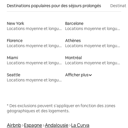
Destinations populaires pour des séjours prolongés
Destinati
New York
Barcelone
Locations moyenne et longue durée
Locations moyenne et longue durée
Florence
Athènes
Locations moyenne et longue durée
Locations moyenne et longue durée
Miami
Montréal
Locations moyenne et longue durée
Locations moyenne et longue durée
Seattle
Afficher plus
Locations moyenne et longue durée
* Des exclusions peuvent s'appliquer en fonction des zones
géographiques et des logements.
Airbnb
Espagne
Andalousie
La Curva