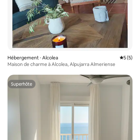
Hébergement ⋅ Alcolea
Évaluatio
5 (5)
Maison de charme à Alcolea, Alpujarra Almeriense
Superhôte
Superhôte