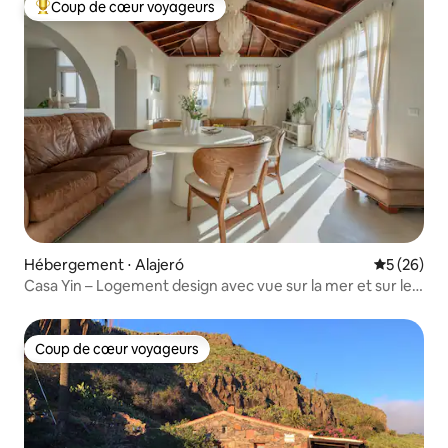
Coup de cœur voyageurs
Coups de cœur voyageurs les plus appréciés
Hébergement ⋅ Alajeró
Évaluation
5 (26)
Casa Yin – Logement design avec vue sur la mer et sur le
coucher du soleil
Coup de cœur voyageurs
Coup de cœur voyageurs