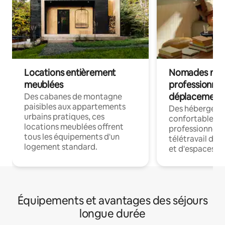
Locations entièrement
Nomades num
meublées
professionnel
déplacement
Des cabanes de montagne
paisibles aux appartements
Des hébergem
urbains pratiques, ces
confortables p
locations meublées offrent
professionnels
tous les équipements d'un
télétravail dis
logement standard.
et d'espaces de
Équipements et avantages des séjours
longue durée