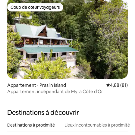
Coup de cœur voyageurs
Coup de cœur voyageurs
Appartement ⋅ Praslin Island
Évaluation mo
4,88 (81)
Appartement indépendant de Myra Côte d'Or
Destinations à découvrir
Destinations à proximité
Lieux incontournables à proximité