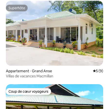
Superhôte
Superhôte
Appartement ⋅ Grand Anse
Évaluatio
5 (9)
Villas de vacances Macmillan
Coup de cœur voyageurs
Coup de cœur voyageurs