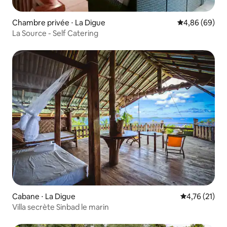
Chambre privée ⋅ La Digue
Évaluation mo
4,86 (69)
La Source - Self Catering
Cabane ⋅ La Digue
Évaluation mo
4,76 (21)
Villa secrète Sinbad le marin