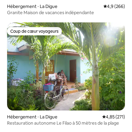
Hébergement ⋅ La Digue
Évaluation mo
4,9 (266)
Granite Maison de vacances indépendante
Coup de cœur voyageurs
Coup de cœur voyageurs
Hébergement ⋅ La Digue
Évaluation moy
4,85 (271)
Restauration autonome Le Filao à 50 mètres de la plage