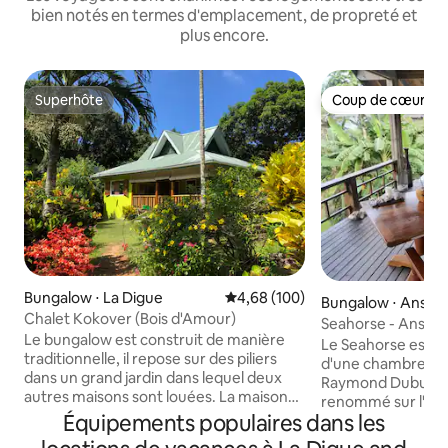
bien notés en termes d'emplacement, de propreté et
plus encore.
Superhôte
Coup de cœur vo
Superhôte
Coup de cœur vo
Bungalow ⋅ La Digue
Évaluation moyenne sur la base 
4,68 (100)
Bungalow ⋅ Anse L
Chalet Kokover (Bois d'Amour)
Seahorse - Anse La
Le bungalow est construit de manière
Le Seahorse est 
traditionnelle, il repose sur des piliers
d'une chambre con
dans un grand jardin dans lequel deux
Raymond Dubuisson
autres maisons sont louées. La maison
renommé sur l'île d
n'a PAS DE CLIMATISATION. Les
Équipements populaires dans les
située dans la régio
fenêtres ont des stores en bois avec des
Praslin. Le Seahor