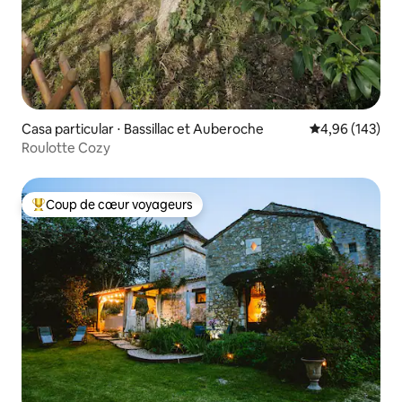
Casa particular ⋅ Bassillac et Auberoche
Évaluation moy
4,96 (143)
Roulotte Cozy
Coup de cœur voyageurs
Coups de cœur voyageurs les plus appréciés