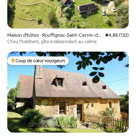
Maison d'hôtes ⋅ Rouffignac-Saint-Cernin-de-
Évaluation moy
4,86 (132)
Reilhac
Chez l'habitant, gîte indépendant au calme
Coup de cœur voyageurs
Coups de cœur voyageurs les plus appréciés