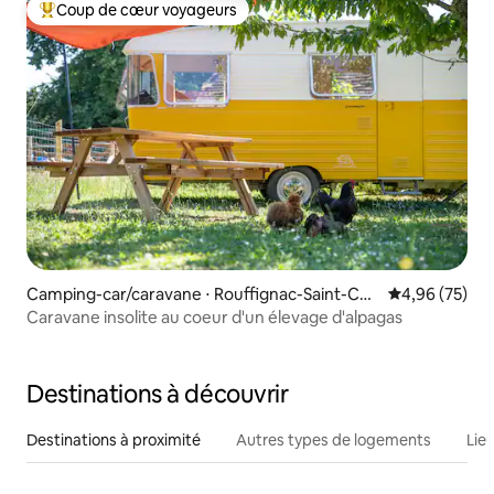
Coup de cœur voyageurs
Coups de cœur voyageurs les plus appréciés
Camping-car/caravane ⋅ Rouffignac-Saint-Cer
Évaluation mo
4,96 (75)
nin-de-Reilhac
Caravane insolite au coeur d'un élevage d'alpagas
Destinations à découvrir
Destinations à proximité
Autres types de logements
Lie