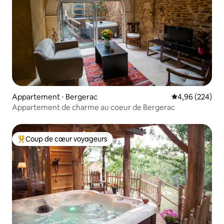
Appartement ⋅ Bergerac
Évaluation moy
4,96 (224)
Appartement de charme au coeur de Bergerac
Coup de cœur voyageurs
Coups de cœur voyageurs les plus appréciés