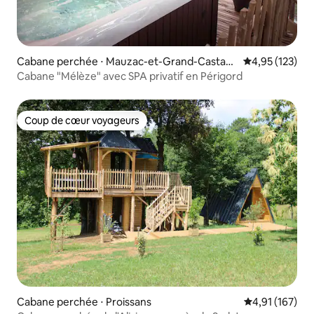
Cabane perchée ⋅ Mauzac-et-Grand-Castan
Évaluation moy
4,95 (123)
g
Cabane "Mélèze" avec SPA privatif en Périgord
Coup de cœur voyageurs
Coup de cœur voyageurs
Cabane perchée ⋅ Proissans
Évaluation moy
4,91 (167)