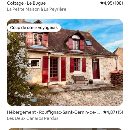
Cottage ⋅ Le Bugue
Évaluation moy
4,95 (108)
La Petite Maison à La Peyrière
Coup de cœur voyageurs
Coup de cœur voyageurs
Hébergement ⋅ Rouffignac-Saint-Cernin-de-R
Évaluation mo
4,87 (15)
eilhac
Les Deux Canards Perdus