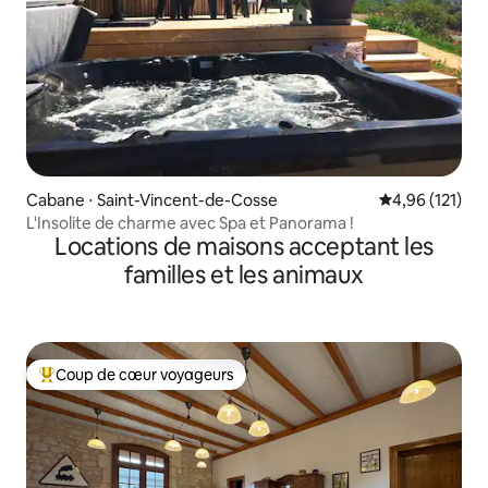
Cabane ⋅ Saint-Vincent-de-Cosse
Évaluation moy
4,96 (121)
L'Insolite de charme avec Spa et Panorama !
Locations de maisons acceptant les
familles et les animaux
Coup de cœur voyageurs
Coups de cœur voyageurs les plus appréciés