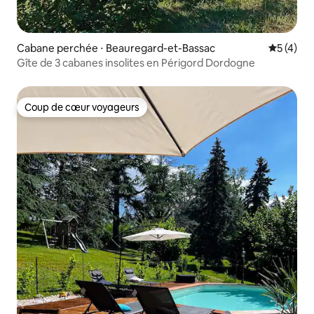
Cabane perchée ⋅ Beauregard-et-Bassac
Évaluatio
5 (4)
Gîte de 3 cabanes insolites en Périgord Dordogne
Coup de cœur voyageurs
Coup de cœur voyageurs