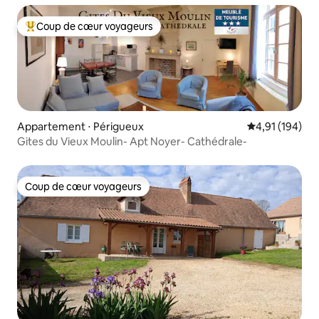
Coup de cœur voyageurs
Coups de cœur voyageurs les plus appréciés
Appartement ⋅ Périgueux
Évaluation moy
4,91 (194)
Gites du Vieux Moulin- Apt Noyer- Cathédrale-
Coup de cœur voyageurs
Coup de cœur voyageurs