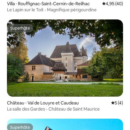
Villa ⋅ Rouffignac-Saint-Cernin-de-Reilhac
Évaluation mo
4,95 (40)
Le Lapin sur le Toit - Magnifique périgourdine
Superhôte
Superhôte
Château ⋅ Val de Louyre et Caudeau
Évaluatio
5 (4)
La salle des Gardes - Château de Saint Maurice
Superhôte
Superhôte