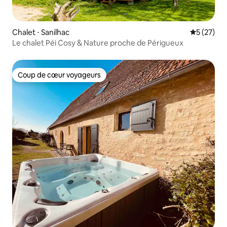
Chalet ⋅ Sanilhac
Évaluation
5 (27)
Le chalet Péi Cosy & Nature proche de Périgueux
Coup de cœur voyageurs
Coup de cœur voyageurs