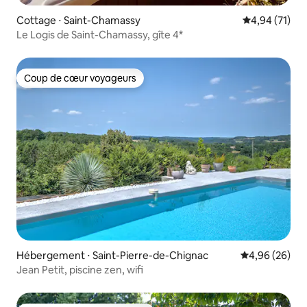
Cottage ⋅ Saint-Chamassy
Évaluation mo
4,94 (71)
Le Logis de Saint-Chamassy, gîte 4*
Coup de cœur voyageurs
Coup de cœur voyageurs
Hébergement ⋅ Saint-Pierre-de-Chignac
Évaluation mo
4,96 (26)
Jean Petit, piscine zen, wifi