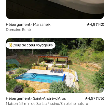
Hébergement ⋅ Marsaneix
Évaluation mo
4,9 (142)
Domaine René
Coup de cœur voyageurs
Coups de cœur voyageurs les plus appréciés
Hébergement ⋅ Saint-André-d'Allas
Évaluation moy
4,97 (176)
Maison à 5 min de Sarlat/Piscine/En pleine nature