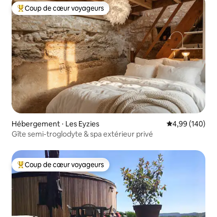
Coup de cœur voyageurs
Coups de cœur voyageurs les plus appréciés
Hébergement ⋅ Les Eyzies
Évaluation moy
4,99 (140)
Gîte semi-troglodyte & spa extérieur privé
Coup de cœur voyageurs
Coups de cœur voyageurs les plus appréciés