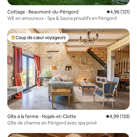
Cottage ⋅ Beaumont-du-Périgord
Évaluation moy
4,96 (121)
WE en amoureux - Spa & Sauna privatifs en Périgord
Coup de cœur voyageurs
Coups de cœur voyageurs les plus appréciés
Gîte à la ferme ⋅ Nojals-et-Clotte
Évaluation moy
4,99 (133)
Gîte de charme en Périgord avec spa privé