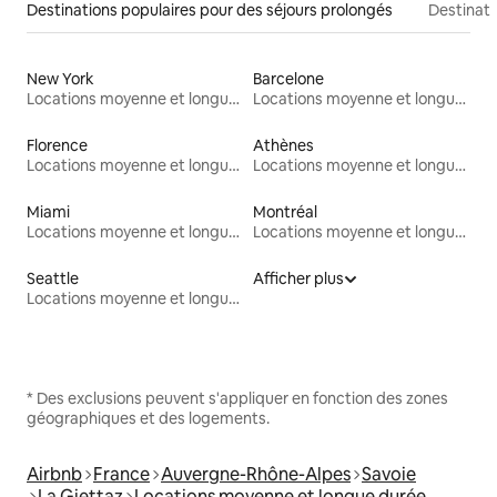
Destinations populaires pour des séjours prolongés
Destinati
New York
Barcelone
Locations moyenne et longue durée
Locations moyenne et longue durée
Florence
Athènes
Locations moyenne et longue durée
Locations moyenne et longue durée
Miami
Montréal
Locations moyenne et longue durée
Locations moyenne et longue durée
Seattle
Afficher plus
Locations moyenne et longue durée
* Des exclusions peuvent s'appliquer en fonction des zones
géographiques et des logements.
Airbnb
France
Auvergne-Rhône-Alpes
Savoie
La Giettaz
Locations moyenne et longue durée