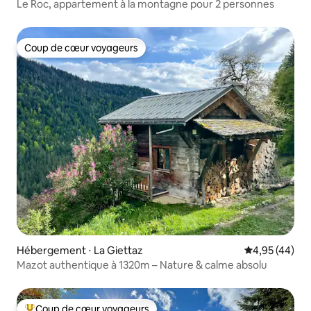
Le Roc, appartement à la montagne pour 2 personnes
Coup de cœur voyageurs
Coup de cœur voyageurs
Hébergement ⋅ La Giettaz
Évaluation mo
4,95 (44)
Mazot authentique à 1320m – Nature & calme absolu
Coup de cœur voyageurs