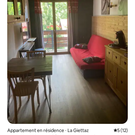
Appartement en résidence ⋅ La Giettaz
Évaluation
5 (12)