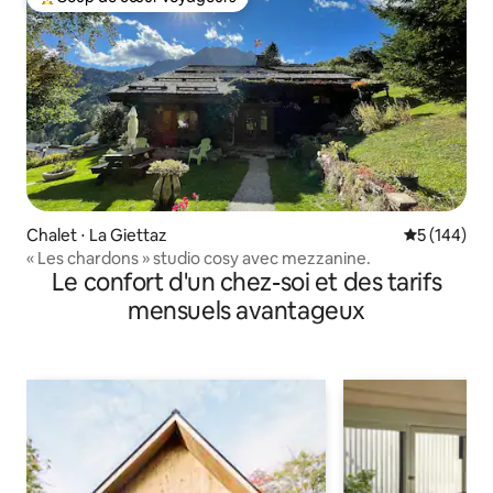
Coups de cœur voyageurs les plus appréciés
Chalet ⋅ La Giettaz
Évaluation 
5 (144)
« Les chardons » studio cosy avec mezzanine.
Le confort d'un chez-soi et des tarifs
mensuels avantageux