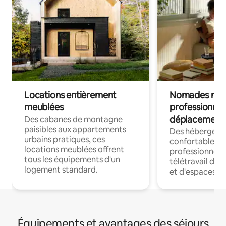
Locations entièrement
Nomades num
meublées
professionnel
déplacement
Des cabanes de montagne
paisibles aux appartements
Des hébergem
urbains pratiques, ces
confortables p
locations meublées offrent
professionnels
tous les équipements d'un
télétravail dis
logement standard.
et d'espaces de
Équipements et avantages des séjours