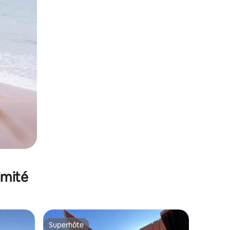
imité
Superhôte
lus appréciés
Superhôte