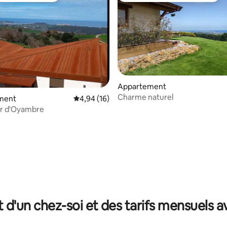
Appartement
Charme naturel
ment
Évaluation moyenne sur la base de 16 comme
4,94 (16)
or d'Oyambre
r la base de 27 commentaires : 4,93 sur 5
t d'un chez-soi et des tarifs mensuels 