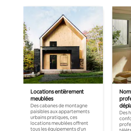
Locations entièrement
Noma
meublées
prof
dépl
Des cabanes de montagne
paisibles aux appartements
Des 
urbains pratiques, ces
confo
locations meublées offrent
profe
tous les équipements d'un
télét