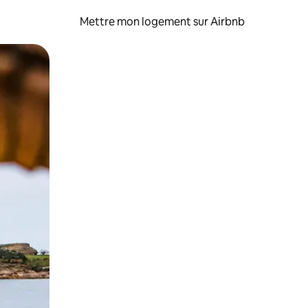
Mettre mon logement sur Airbnb
sant glisser.