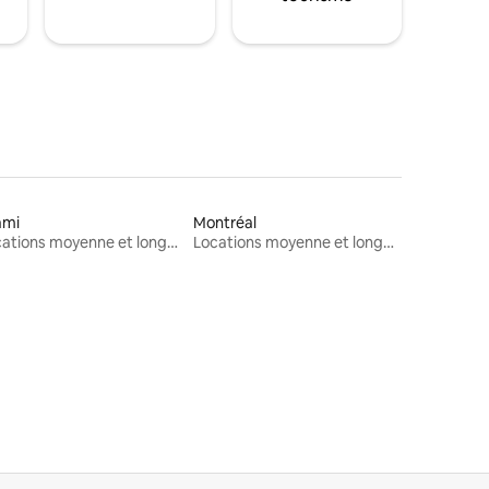
ami
Montréal
Locations moyenne et longue durée
Locations moyenne et longue durée