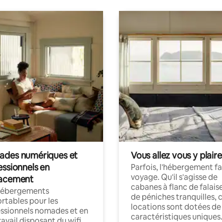
des numériques et
Vous allez vous y plaire
essionnels en
Parfois, l'hébergement fai
voyage. Qu'il s'agisse de
acement
cabanes à flanc de falais
hébergements
de péniches tranquilles, 
rtables pour les
locations sont dotées de
ssionnels nomades et en
caractéristiques uniques
ravail disposant du wifi