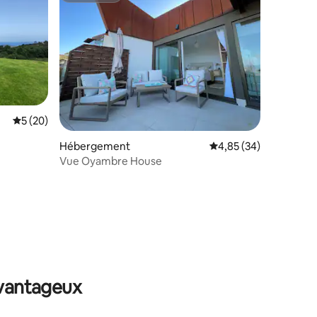
Évaluation moyenne sur la base de 20 commentaires : 5 sur 5
5 (20)
ntaires : 4,94 sur 5
Hébergement
Évaluation moyenne su
4,85 (34)
Vue Oyambre House
avantageux