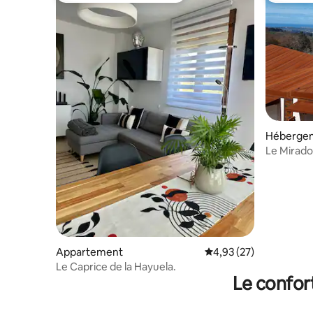
Héberge
Le Mirad
Appartement
Évaluation moyenne su
4,93 (27)
Le Caprice de la Hayuela.
Le confor