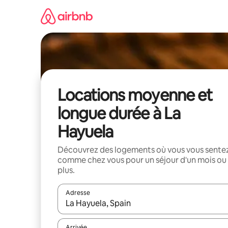
Aller
directement
au
contenu
Locations moyenne et
longue durée à La
Hayuela
Découvrez des logements où vous vous sente
comme chez vous pour un séjour d'un mois ou
plus.
Adresse
Lorsque les résultats s'affichent, utilisez les flèc
Arrivée