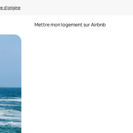
ue d'origine
Mettre mon logement sur Airbnb
sant glisser.