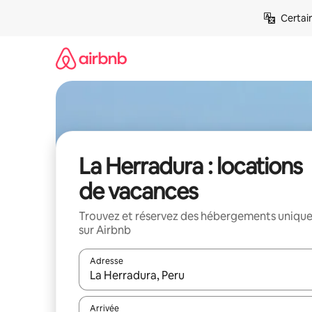
Aller
Certai
directement
au
contenu
La Herradura : locations
de vacances
Trouvez et réservez des hébergements uniqu
sur Airbnb
Adresse
Lorsque les résultats s'affichent, utilisez les flèc
Arrivée