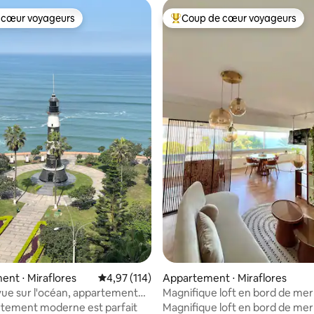
 cœur voyageurs
Coup de cœur voyageurs
 cœur voyageurs
Coups de cœur voyageurs les p
sur la base de 123 commentaires : 5 sur 5
nt ⋅ Miraflores
Évaluation moyenne sur la base de 114 comme
4,97 (114)
Appartement ⋅ Miraflores
ue sur l'océan, appartement
Magnifique loft en bord de mer
de 3 chambres
Larcomar Miraflores
tement moderne est parfait
Magnifique loft en bord de mer