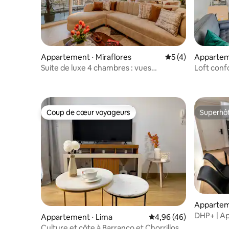
Appartement ⋅ Miraflores
Évaluation moyenn
5 (4)
Appartem
Suite de luxe 4 chambres : vues
Loft conf
incroyables + piscine + parking
près de l
Coup de cœur voyageurs
Superhô
Coup de cœur voyageurs
Superhô
Apparteme
DHP+ | A
Appartement ⋅ Lima
Évaluation moyenne sur
4,96 (46)
élégant d
Culture et côte à Barranco et Chorrillos à