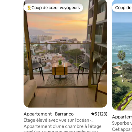
Coup de cœur voyageurs
Coup de
Coups de cœur voyageurs les plus appréciés
Coup de
Appartement ⋅ Barranco
Évaluation moyenne 
5 (123)
Apparteme
Étage élevé avec vue sur l'océan ·
Superbe v
Climatisation · 500 Mbit/s · Piscine et salle
Appartement d'une chambre à l'étage
moderne 
Cet appar
de sport
supérieur avec vue panoramique sur