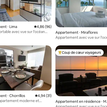
e sur la base de 4 commentaires : 5 sur 5
ent ⋅ Lima
Évaluation moyenne sur la base de 96 commen
4,86 (96)
ortable avec vue sur l'océan
Appartement ⋅ Miraflores
a promenade de Chorrillos
Appartement avec vue sur l'oc
sauna à Miraflores
te
Coup de cœur voyageurs
te
Coups de cœur voyageurs les p
nt ⋅ Chorrillos
Évaluation moyenne sur la base de 31 comme
4,94 (31)
ppartement moderne et
 la base de 46 commentaires : 4,96 sur 5
Appartement en résidence ⋅ Mi
e 3 chambres près de la mer
aflores
Appartement avec vue sur l'oc