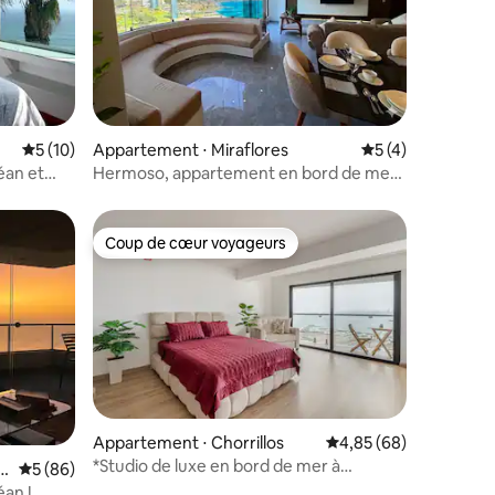
taires : 4,86 sur 5
Évaluation moyenne sur la base de 10 commentaires : 5 sur 5
5 (10)
Appartement ⋅ Miraflores
Évaluation moyenn
5 (4)
éan et
Hermoso, appartement en bord de mer
par Larcomar avec lit « king size »
Coup de cœur voyageurs
lus appréciés
Coup de cœur voyageurs
ntaires : 4,94 sur 5
Appartement ⋅ Chorrillos
Évaluation moyenne su
4,85 (68)
*Studio de luxe en bord de mer à
r
Évaluation moyenne sur la base de 86 commentaires : 5 sur 5
5 (86)
Barranco*
éan !