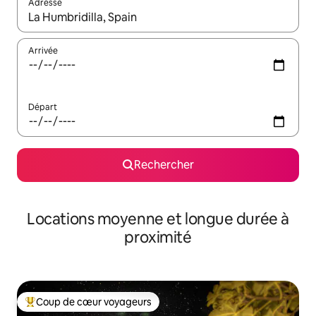
Adresse
Lorsque les résultats s'affichent, utilisez les flèches vers le hau
Arrivée
Départ
Rechercher
Locations moyenne et longue durée à
proximité
Coup de cœur voyageurs
Coups de cœur voyageurs les plus appréciés