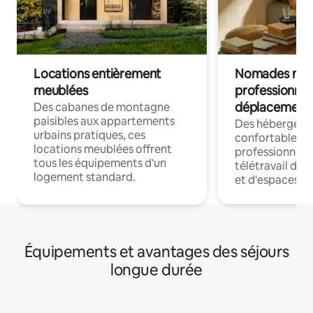
Locations entièrement
Nomades num
meublées
professionnel
déplacement
Des cabanes de montagne
paisibles aux appartements
Des hébergem
urbains pratiques, ces
confortables p
locations meublées offrent
professionnels
tous les équipements d'un
télétravail dis
logement standard.
et d'espaces de
Équipements et avantages des séjours
longue durée