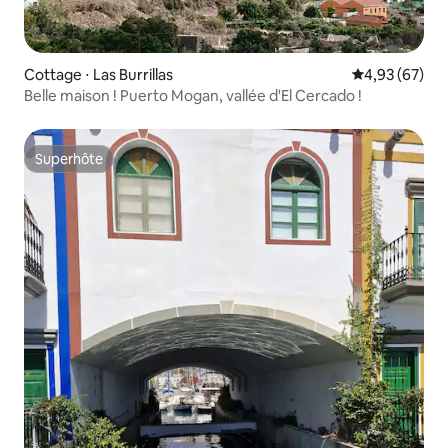
Cottage ⋅ Las Burrillas
Évaluation mo
4,93 (67)
Belle maison ! Puerto Mogan, vallée d'El Cercado !
Superhôte
Superhôte