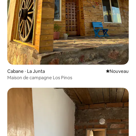
Cabane ⋅ La Junta
Nouvel hébe
Nouveau
Maison de campagne Los Pinos