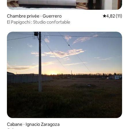
Chambre privée ⋅ Guerrero
Évaluation mo
4,82 (11)
El Papigochi : Studio confortable
Cabane ⋅ Ignacio Zaragoza