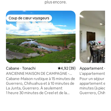
plus encore.
Coup de cœur voyageurs
Coup de cœur voyageurs
Cabane ⋅ Tonachi
Évaluation moyenne sur la base
4,92 (39)
Appartement ⋅ Vi
rrero
ANCIENNE MAISON DE CAMPAGNE -
L'appartement Pa
RANCHO LAS H's.
Cabane-Maison rustique à 15 minutes de
Pour un séjour con
Guerrero, Chihuahua et à 10 minutes de
appartement est s
La Junta, Guerrero. À seulement
minutes (à pied) 
1 heure 30 minutes de Creel et de la
Guerrero, Chihuahu
cascade de Basaseachi. L'emplacement
Festival internati
exact est à 1 km de la jonction de San
excellent emplac
Pedro Carretera La Junta- Yecora,
de rejoindre à pied 