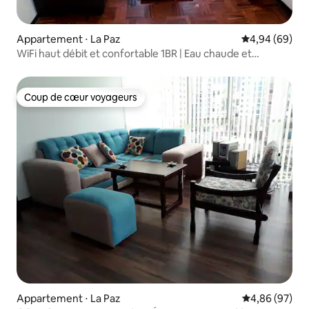
Appartement ⋅ La Paz
Évaluation mo
4,94 (69)
WiFi haut débit et confortable 1BR | Eau chaude et
ascenseur
Coup de cœur voyageurs
Coup de cœur voyageurs
Appartement ⋅ La Paz
Évaluation mo
4,86 (97)