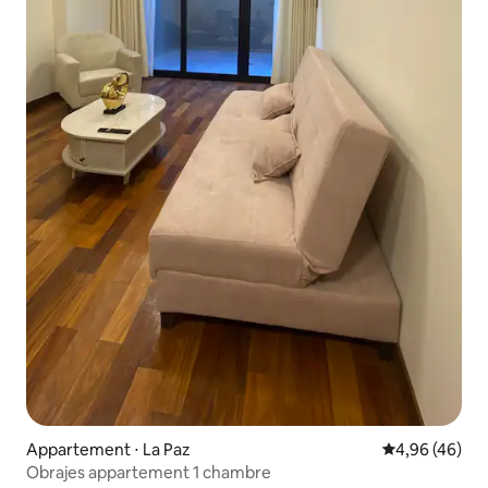
Appartement ⋅ La Paz
Évaluation mo
4,96 (46)
Obrajes appartement 1 chambre