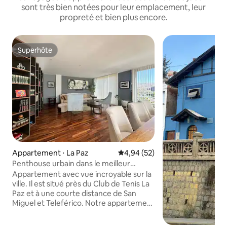
sont très bien notées pour leur emplacement, leur
propreté et bien plus encore.
Superhôte
Superhôte
Appartement ⋅ La Paz
Évaluation moyenne sur la base
4,94 (52)
Penthouse urbain dans le meilleur
quartier de La Paz
Appartement avec vue incroyable sur la
ville. Il est situé près du Club de Tenis La
Paz et à une courte distance de San
Miguel et Teleférico. Notre appartement
dispose d'espaces privés ouverts avec
des jardins paysagers professionnels et