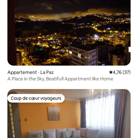
Appartement ⋅ La Paz
Évaluation mo
4,76 (37)
A Place in the Sky, Beatifull Appartment like Home
Coup de cœur voyageurs
Coup de cœur voyageurs