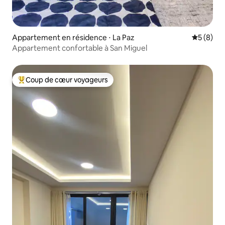
Appartement en résidence ⋅ La Paz
Évaluatio
5 (8)
Appartement confortable à San Miguel
Coup de cœur voyageurs
Coups de cœur voyageurs les plus appréciés