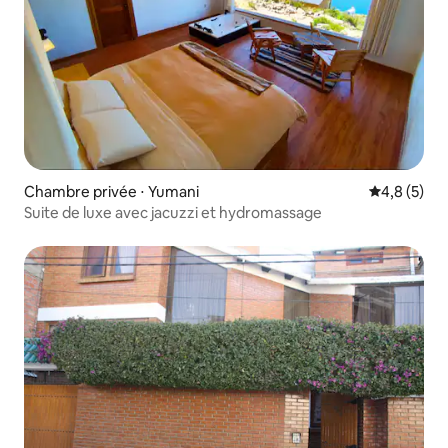
Chambre privée ⋅ Yumani
Évaluation 
4,8 (5)
Suite de luxe avec jacuzzi et hydromassage