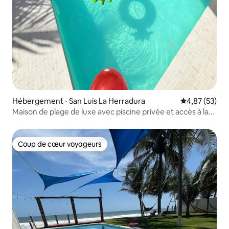
Hébergement ⋅ San Luis La Herradura
Évaluation mo
4,87 (53)
Maison de plage de luxe avec piscine privée et accès à la
plage
Coup de cœur voyageurs
Coup de cœur voyageurs