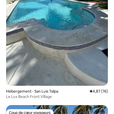
Hébergement ⋅ San Luis Talpa
Évaluation mo
4,87 (76)
Le Lux Beach Front Village
Coup de cœur voyageurs