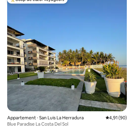
Coups de cœur voyageurs les plus appréciés
Appartement ⋅ San Luis La Herradura
Évaluation mo
4,91 (90)
Blue Paradise La Costa Del Sol