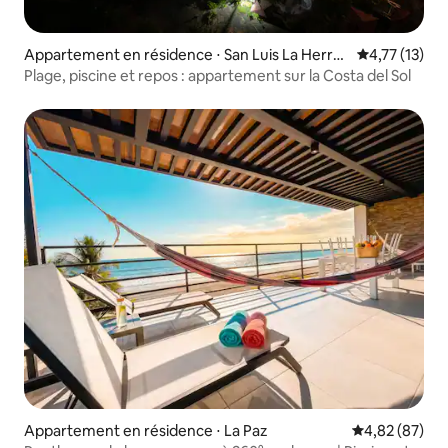
Appartement en résidence ⋅ San Luis La Herra
Évaluation mo
4,77 (13)
dura
Plage, piscine et repos : appartement sur la Costa del Sol
Appartement en résidence ⋅ La Paz
Évaluation mo
4,82 (87)