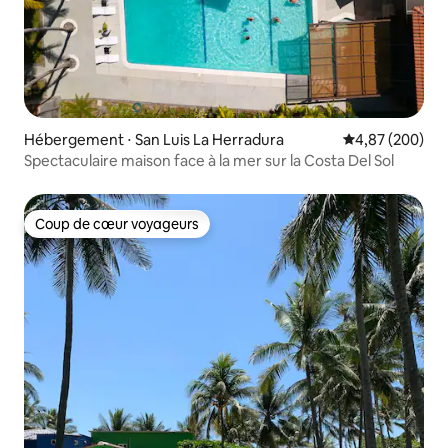
Hébergement ⋅ San Luis La Herradura
Évaluation moy
4,87 (200)
Spectaculaire maison face à la mer sur la Costa Del Sol
Coup de cœur voyageurs
Coup de cœur voyageurs