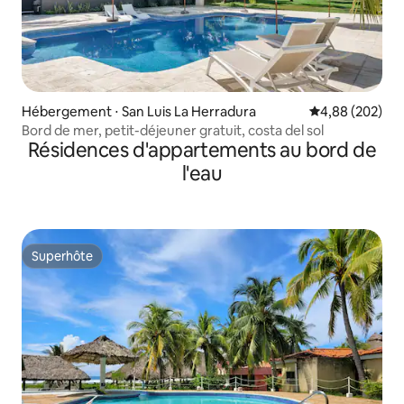
Hébergement ⋅ San Luis La Herradura
Évaluation moy
4,88 (202)
Bord de mer, petit-déjeuner gratuit, costa del sol
Résidences d'appartements au bord de
l'eau
Superhôte
Superhôte