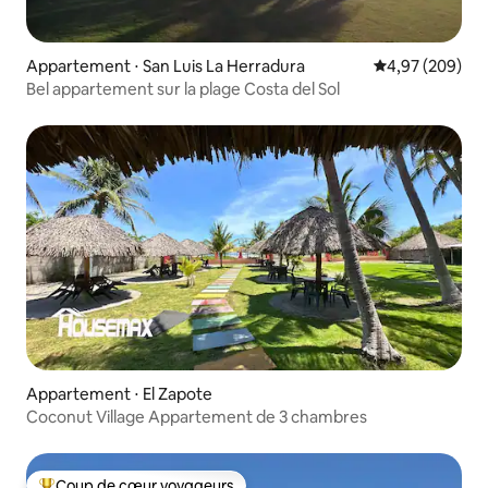
Appartement ⋅ San Luis La Herradura
Évaluation moy
4,97 (209)
Bel appartement sur la plage Costa del Sol
Appartement ⋅ El Zapote
Coconut Village Appartement de 3 chambres
Coup de cœur voyageurs