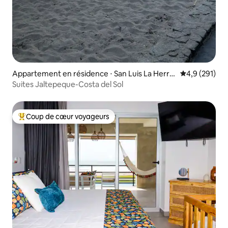
Appartement en résidence ⋅ San Luis La Herra
Évaluation mo
4,9 (291)
dura
Suites Jaltepeque-Costa del Sol
Coup de cœur voyageurs
Coups de cœur voyageurs les plus appréciés