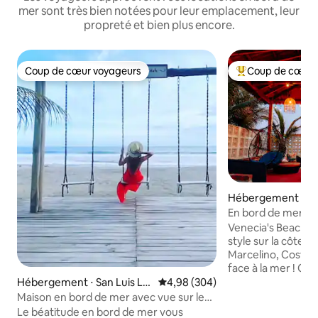
mer sont très bien notées pour leur emplacement, leur
propreté et bien plus encore.
Coup de cœur voyageurs
Coup de cœur 
Coup de cœur voyageurs
Coups de cœur vo
Hébergement ⋅ Sa
Masahuat
En bord de mer/Co
Beach House !
Venecia's Beach H
style sur la côte S
Marcelino, Costa de
face à la mer ! Ce
magnifiquement c
Hébergement ⋅ San Luis La
Évaluation moyenne sur la base 
4,98 (304)
imprenable sur l'o
Herradura
Maison en bord de mer avec vue sur le
parentale donnant
coucher du soleil Costa del Sol
Le béatitude en bord de mer vous