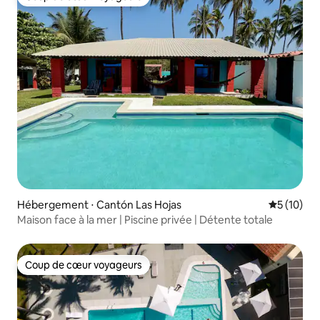
Coup de cœur voyageurs
Hébergement ⋅ Cantón Las Hojas
Évaluation
5 (10)
Maison face à la mer | Piscine privée | Détente totale
Coup de cœur voyageurs
Coup de cœur voyageurs