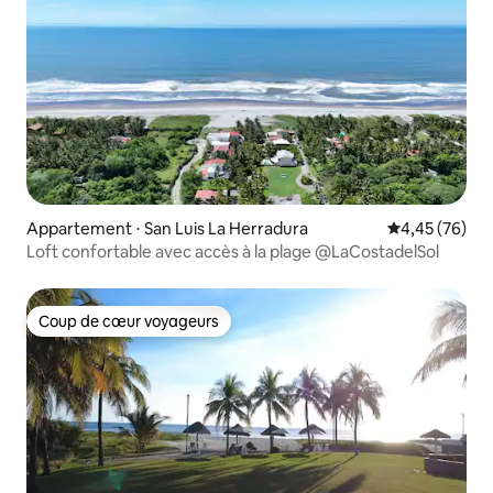
Appartement ⋅ San Luis La Herradura
Évaluation mo
4,45 (76)
Loft confortable avec accès à la plage @LaCostadelSol
Coup de cœur voyageurs
Coup de cœur voyageurs