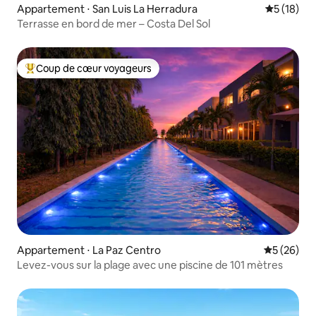
Appartement ⋅ San Luis La Herradura
Évaluation
5 (18)
Terrasse en bord de mer – Costa Del Sol
Coup de cœur voyageurs
Coups de cœur voyageurs les plus appréciés
Appartement ⋅ La Paz Centro
Évaluation
5 (26)
Levez-vous sur la plage avec une piscine de 101 mètres