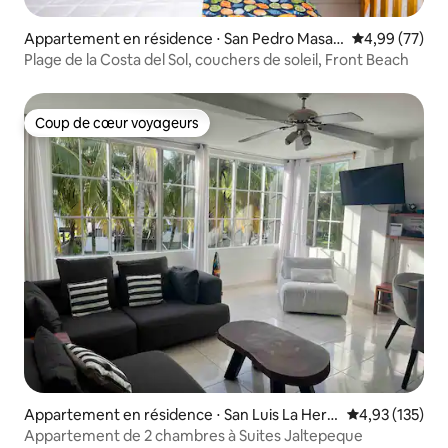
Appartement en résidence ⋅ San Pedro Masah
Évaluation mo
4,99 (77)
uat
Plage de la Costa del Sol, couchers de soleil, Front Beach
Coup de cœur voyageurs
Coup de cœur voyageurs
Appartement en résidence ⋅ San Luis La Herr
Évaluation moy
4,93 (135)
adura
Appartement de 2 chambres à Suites Jaltepeque