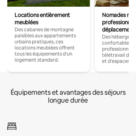
Locations entièrement
Nomades num
meublées
professionnel
déplacement
Des cabanes de montagne
paisibles aux appartements
Des hébergem
urbains pratiques, ces
confortables p
locations meublées offrent
professionnels
tous les équipements d'un
télétravail dis
logement standard.
et d'espaces de
Équipements et avantages des séjours
longue durée