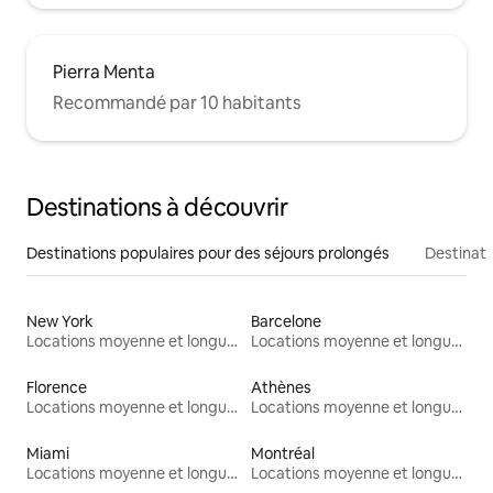
Pierra Menta
Recommandé par 10 habitants
Destinations à découvrir
Destinations populaires pour des séjours prolongés
Destinati
New York
Barcelone
Locations moyenne et longue durée
Locations moyenne et longue durée
Florence
Athènes
Locations moyenne et longue durée
Locations moyenne et longue durée
Miami
Montréal
Locations moyenne et longue durée
Locations moyenne et longue durée