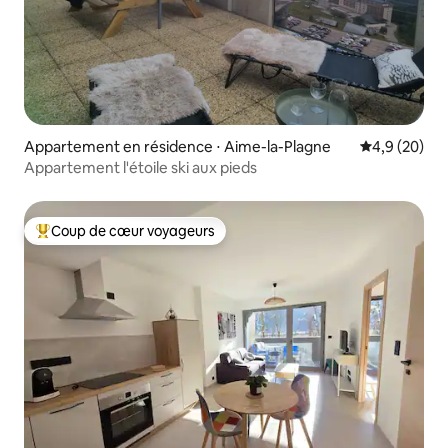
Appartement en résidence ⋅ Aime-la-Plagne
Évaluation m
4,9 (20)
Appartement l'étoile ski aux pieds
Coup de cœur voyageurs
Coups de cœur voyageurs les plus appréciés