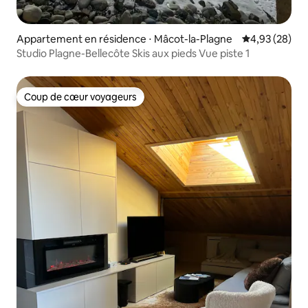
Appartement en résidence ⋅ Mâcot-la-Plagne
Évaluation mo
4,93 (28)
Studio Plagne-Bellecôte Skis aux pieds Vue piste 1
Coup de cœur voyageurs
Coup de cœur voyageurs