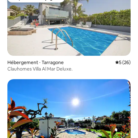
Coup de cœur voyageurs
Hébergement ⋅ Tarragone
Évaluation
5 (26)
Clauhomes Villa Al Mar Deluxe.