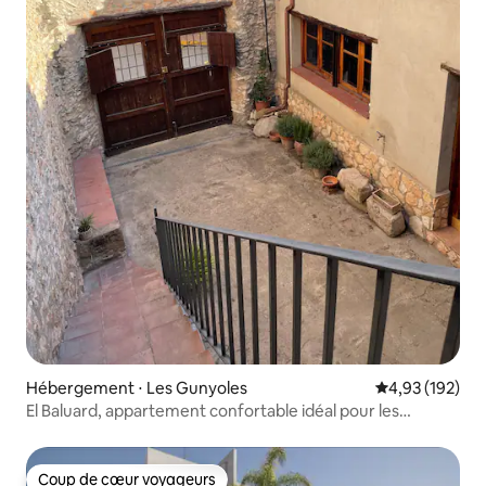
Hébergement ⋅ Les Gunyoles
Évaluation moy
4,93 (192)
El Baluard, appartement confortable idéal pour les
couples.
Coup de cœur voyageurs