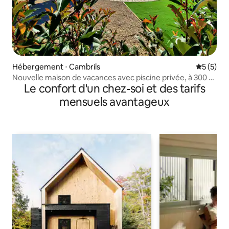
Hébergement ⋅ Cambrils
Évaluatio
5 (5)
Nouvelle maison de vacances avec piscine privée, à 300 m
Le confort d'un chez-soi et des tarifs
de la plage
mensuels avantageux