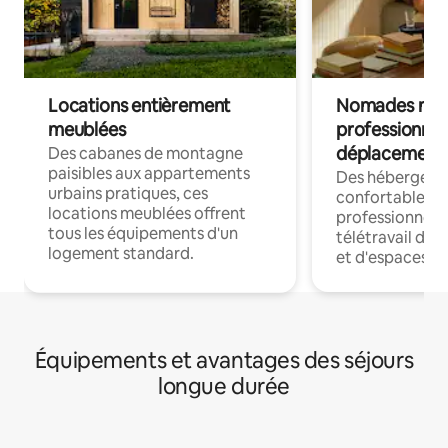
Locations entièrement
Nomades num
meublées
professionnel
déplacement
Des cabanes de montagne
paisibles aux appartements
Des hébergem
urbains pratiques, ces
confortables p
locations meublées offrent
professionnels
tous les équipements d'un
télétravail dis
logement standard.
et d'espaces de
Équipements et avantages des séjours
longue durée