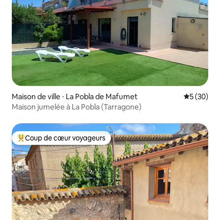
Maison de ville ⋅ La Pobla de Mafumet
Évaluation
5 (30)
Maison jumelée à La Pobla (Tarragone)
Coup de cœur voyageurs
Coups de cœur voyageurs les plus appréciés