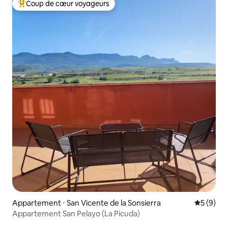
Coup de cœur voyageurs
Coups de cœur voyageurs les plus appréciés
Appartement ⋅ San Vicente de la Sonsierra
Évaluatio
5 (9)
Appartement San Pelayo (La Picuda)