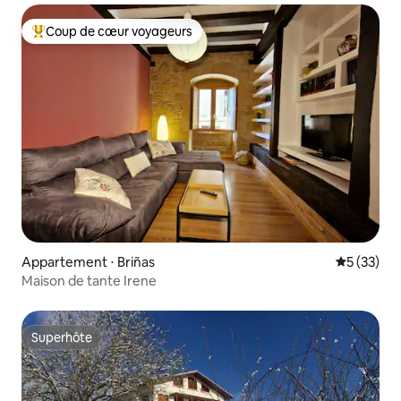
Coup de cœur voyageurs
Coups de cœur voyageurs les plus appréciés
Appartement ⋅ Briñas
Évaluation
5 (33)
Maison de tante Irene
Superhôte
Superhôte