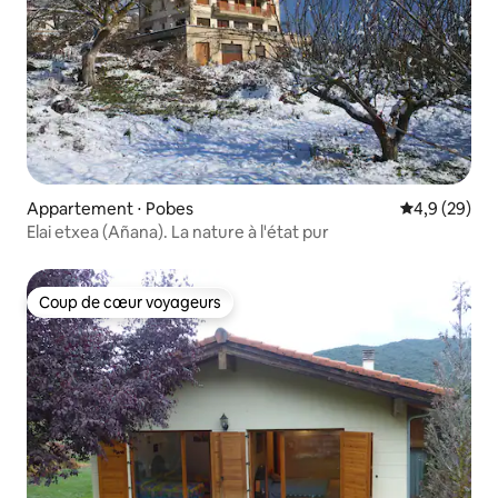
Appartement ⋅ Pobes
Évaluation m
4,9 (29)
Elai etxea (Añana). La nature à l'état pur
Coup de cœur voyageurs
Coup de cœur voyageurs