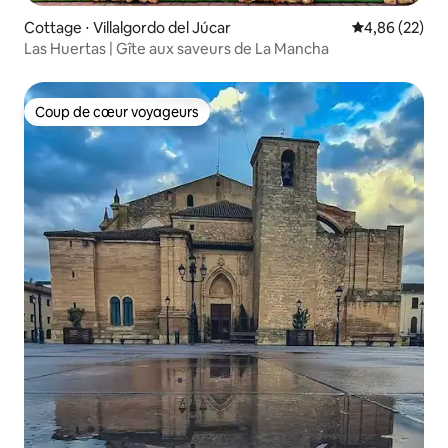
Cottage ⋅ Villalgordo del Júcar
Évaluation mo
4,86 (22)
Las Huertas | Gîte aux saveurs de La Mancha
Coup de cœur voyageurs
Coup de cœur voyageurs