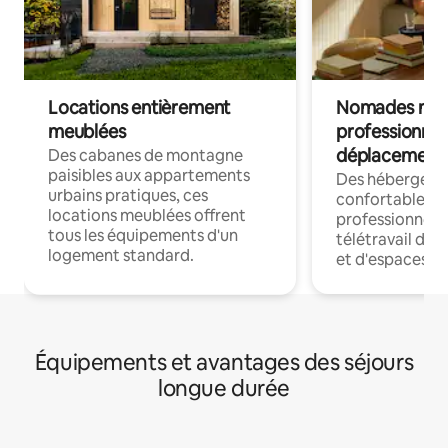
Locations entièrement
Nomades num
meublées
professionnel
déplacement
Des cabanes de montagne
paisibles aux appartements
Des hébergem
urbains pratiques, ces
confortables p
locations meublées offrent
professionnels
tous les équipements d'un
télétravail dis
logement standard.
et d'espaces de
Équipements et avantages des séjours
longue durée