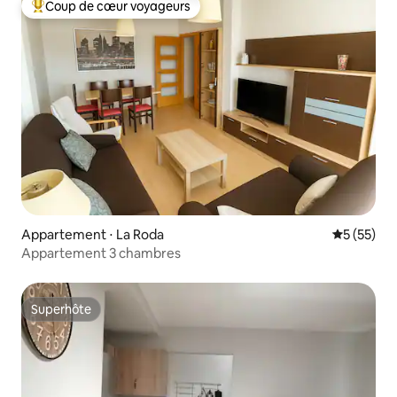
Coup de cœur voyageurs
Coups de cœur voyageurs les plus appréciés
Appartement ⋅ La Roda
Évaluation
5 (55)
Appartement 3 chambres
Superhôte
Superhôte