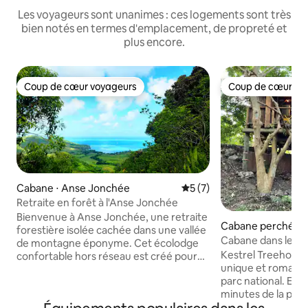
Les voyageurs sont unanimes : ces logements sont très
bien notés en termes d'emplacement, de propreté et
plus encore.
Coup de cœur voyageurs
Coup de cœur vo
Coup de cœur voyageurs
Coup de cœur vo
Cabane ⋅ Anse Jonchée
Évaluation moyenne sur la 
5 (7)
Retraite en forêt à l'Anse Jonchée
Bienvenue à Anse Jonchée, une retraite
Cabane perchée ⋅ 
forestière isolée cachée dans une vallée
oire
Cabane dans les a
de montagne éponyme. Cet écolodge
proximité de la pl
Kestrel Treehouse
confortable hors réseau est créé pour
unique et romanti
une intimité totale et une déconnexion
parc national. Elle
du monde extérieur. Il n'y a pas de
minutes de la pla
télévision, pas de Wi-Fi et pas de voisins :
Dégustez un gin to