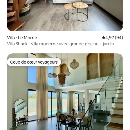
Villa ⋅ Le Morne
Évaluation mo
4,97 (94)
Villa Shack - villa moderne avec grande piscine + jardin
Coup de cœur voyageurs
Coup de cœur voyageurs