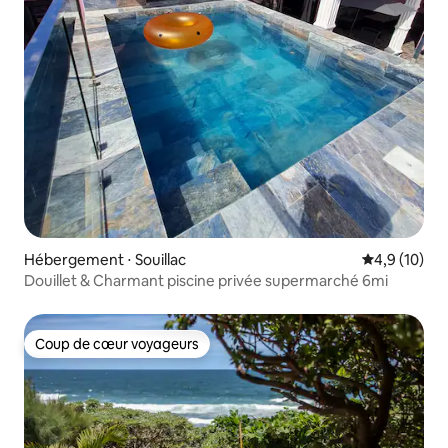
Hébergement ⋅ Souillac
Évaluation m
4,9 (10)
Douillet & Charmant piscine privée supermarché 6mi
Coup de cœur voyageurs
Coup de cœur voyageurs