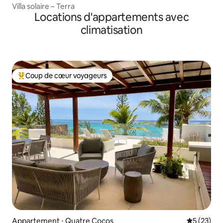
Villa solaire – Terra
Locations d'appartements avec
climatisation
Coup de cœur voyageurs
Coups de cœur voyageurs les plus appréciés
Appartement ⋅ Quatre Cocos
Évaluation
5 (23)