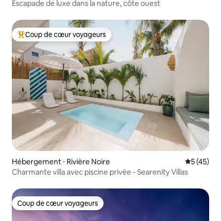
Escapade de luxe dans la nature, côte ouest
Coup de cœur voyageurs
Coups de cœur voyageurs les plus appréciés
Hébergement ⋅ Rivière Noire
Évaluation
5 (45)
Charmante villa avec piscine privée - Searenity Villas
Coup de cœur voyageurs
Coup de cœur voyageurs