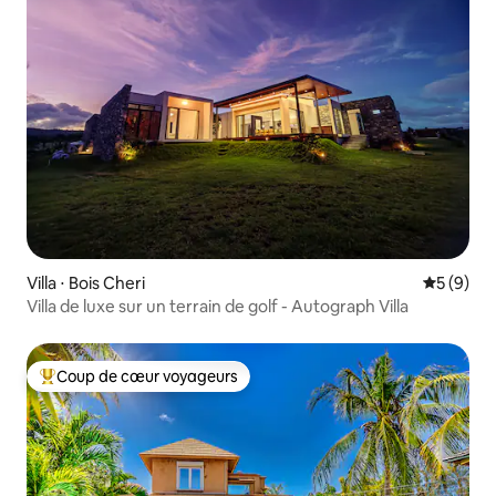
Villa ⋅ Bois Cheri
Évaluatio
5 (9)
Villa de luxe sur un terrain de golf - Autograph Villa
Coup de cœur voyageurs
Coups de cœur voyageurs les plus appréciés