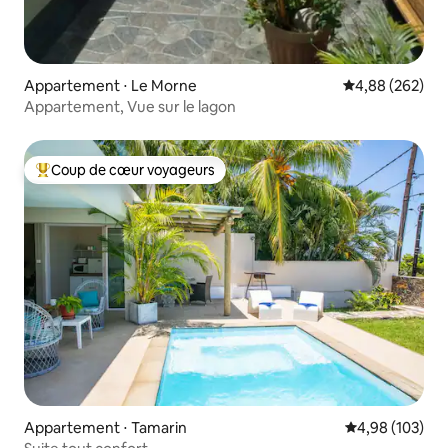
Appartement ⋅ Le Morne
Évaluation moy
4,88 (262)
Appartement, Vue sur le lagon
Coup de cœur voyageurs
Coups de cœur voyageurs les plus appréciés
Appartement ⋅ Tamarin
Évaluation moy
4,98 (103)