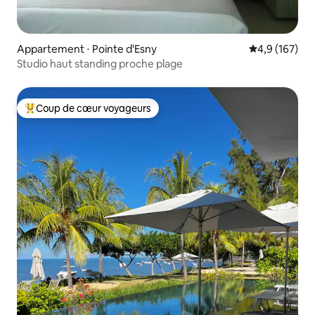
Appartement ⋅ Pointe d'Esny
Évaluation mo
4,9 (167)
Studio haut standing proche plage
Coup de cœur voyageurs
Coups de cœur voyageurs les plus appréciés