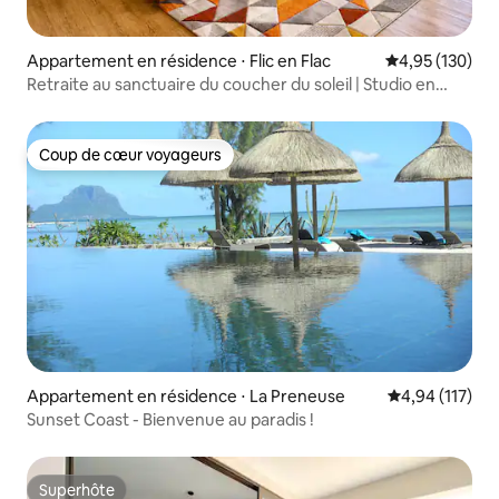
Appartement en résidence ⋅ Flic en Flac
Évaluation moy
4,95 (130)
Retraite au sanctuaire du coucher du soleil | Studio en
bord de mer de 60 m²
Coup de cœur voyageurs
Coup de cœur voyageurs
Appartement en résidence ⋅ La Preneuse
Évaluation moy
4,94 (117)
Sunset Coast - Bienvenue au paradis !
Superhôte