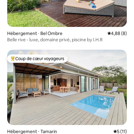
Hébergement ⋅ Bel Ombre
Évaluation m
4,88 (8)
Belle rive - luxe, domaine privé, piscine by I.H.R
Coup de cœur voyageurs
Coups de cœur voyageurs les plus appréciés
Hébergement ⋅ Tamarin
Évaluatio
5 (11)