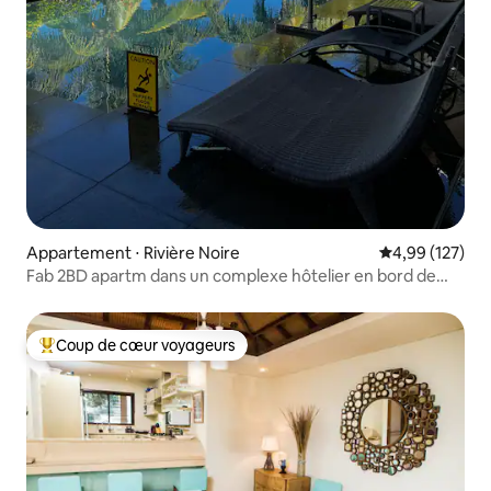
Appartement ⋅ Rivière Noire
Évaluation moy
4,99 (127)
Fab 2BD apartm dans un complexe hôtelier en bord de
mer
Coup de cœur voyageurs
Coups de cœur voyageurs les plus appréciés