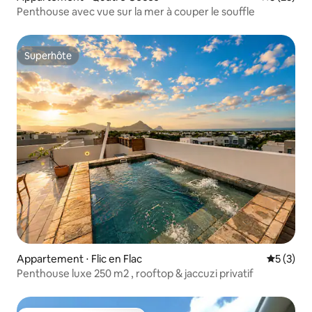
Penthouse avec vue sur la mer à couper le souffle
Superhôte
Superhôte
Appartement ⋅ Flic en Flac
Évaluatio
5 (3)
Penthouse luxe 250 m2 , rooftop & jaccuzi privatif