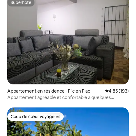
Superhôte
Superhôte
Appartement en résidence ⋅ Flic en Flac
Évaluation moy
4,85 (193)
Appartement agréable et confortable à quelques
minutes de la plage
Coup de cœur voyageurs
Coup de cœur voyageurs