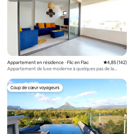
Superhôte
Appartement en résidence ⋅ Flic en Flac
Évaluation moy
4,85 (142)
Appartement de luxe moderne à quelques pas de la
plage !
Coup de cœur voyageurs
Coup de cœur voyageurs