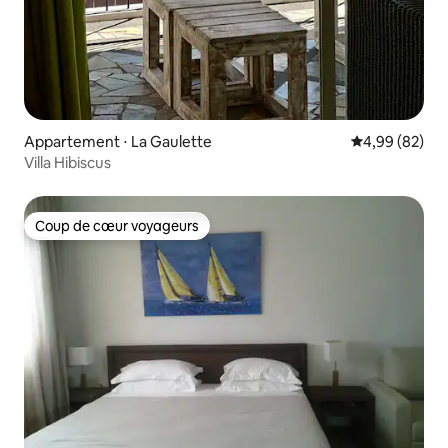
Appartement ⋅ La Gaulette
Évaluation mo
4,99 (82)
Villa Hibiscus
Coup de cœur voyageurs
Coup de cœur voyageurs