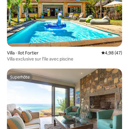
Villa ⋅ Ilot Fortier
Évaluation mo
4,98 (47)
Villa exclusive sur l'île avec piscine
Superhôte
Superhôte