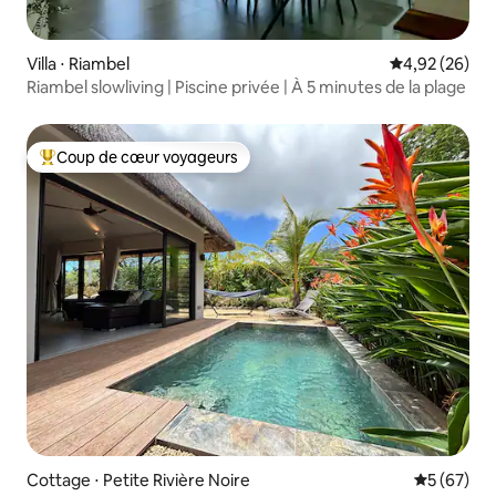
Villa ⋅ Riambel
Évaluation mo
4,92 (26)
Riambel slowliving | Piscine privée | À 5 minutes de la plage
Coup de cœur voyageurs
Coups de cœur voyageurs les plus appréciés
Cottage ⋅ Petite Rivière Noire
Évaluation
5 (67)