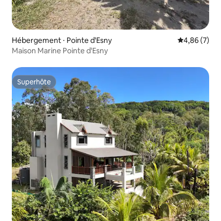
Hébergement ⋅ Pointe d'Esny
Évaluation m
4,86 (7)
Maison Marine Pointe d'Esny
Superhôte
Superhôte