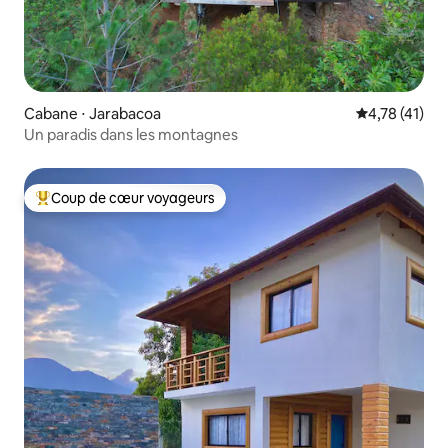
Cabane ⋅ Jarabacoa
Évaluation mo
4,78 (41)
Un paradis dans les montagnes
Coup de cœur voyageurs
Coups de cœur voyageurs les plus appréciés