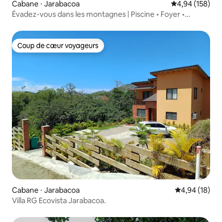
Cabane ⋅ Jarabacoa
Évaluation moy
4,94 (158)
Évadez-vous dans les montagnes | Piscine • Foyer •
Nature
Coup de cœur voyageurs
Coup de cœur voyageurs
Cabane ⋅ Jarabacoa
Évaluation mo
4,94 (18)
Villa RG Ecovista Jarabacoa.