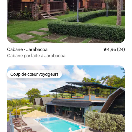
Cabane ⋅ Jarabacoa
Évaluation mo
4,96 (24)
Cabane parfaite à Jarabacoa
Coup de cœur voyageurs
Coup de cœur voyageurs