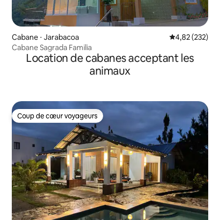
Cabane ⋅ Jarabacoa
Évaluation moy
4,82 (232)
Cabane Sagrada Familia
Location de cabanes acceptant les
animaux
Coup de cœur voyageurs
Coup de cœur voyageurs