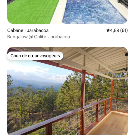
Cabane ⋅ Jarabacoa
Évaluation mo
4,89 (61)
Bungalow @ Colibri Jarabacoa
Coup de cœur voyageurs
Coup de cœur voyageurs