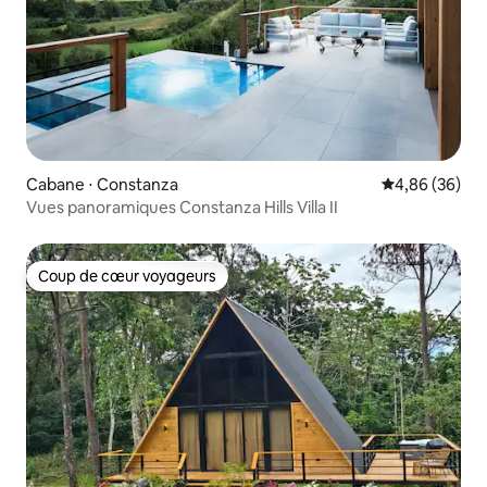
Cabane ⋅ Constanza
Évaluation mo
4,86 (36)
Vues panoramiques Constanza Hills Villa II
Coup de cœur voyageurs
Coup de cœur voyageurs