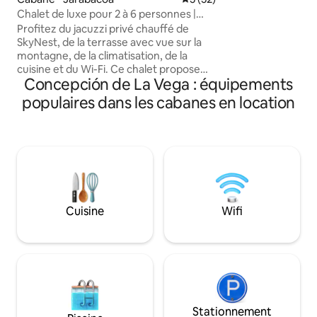
manger panoramiq
Chalet de luxe pour 2 à 6 personnes |
voitures - Télévisi
Jacuzzi privé chauffé
Profitez du jacuzzi privé chauffé de
Youtube, etc. - L'
SkyNest, de la terrasse avec vue sur la
pour faire de la 
montagne, de la climatisation, de la
du VTT, vous pouv
cuisine et du Wi-Fi. Ce chalet propose
toute sécurité à J
Concepción de La Vega : équipements
deux configurations de réservation : les
réservations pour 1 à 2 voyageurs
populaires dans les cabanes en location
enregistrés comprennent la chambre
avec lit king size et une salle de bain ; les
réservations pour 3 à 6 voyageurs
comprennent la deuxième chambre
avec deux lits queen size et la deuxième
salle de bain. Airbnb ajoute 60 $ par
voyageur et par nuit au-delà des deux
premiers. Indiquez toutes les personnes
Cuisine
Wifi
qui visiteront la propriété lors de la
réservation. Interdiction de visiteurs non
enregistrés, de fêtes, d'événements ou
de rassemblements.
Stationnement