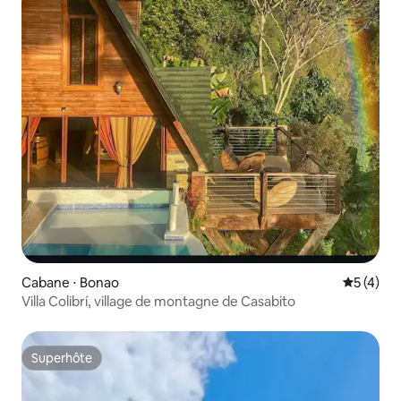
Cabane ⋅ Bonao
Évaluatio
5 (4)
Villa Colibrí, village de montagne de Casabito
Superhôte
Superhôte