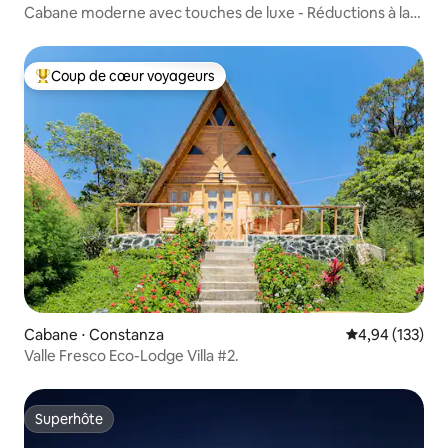
Cabane moderne avec touches de luxe - Réductions à la
semaine !
Coup de cœur voyageurs
Coups de cœur voyageurs les plus appréciés
Cabane ⋅ Constanza
Évaluation moy
4,94 (133)
Valle Fresco Eco-Lodge Villa #2.
Superhôte
Superhôte