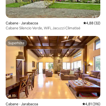
Cabane ⋅ Jarabacoa
Évaluation mo
4,88 (32)
Cabane Silencio Verde, WiFi, Jacuzzi Climatisé
Superhôte
Superhôte
Cabane ⋅ Jarabacoa
Évaluation moy
4,81 (316)