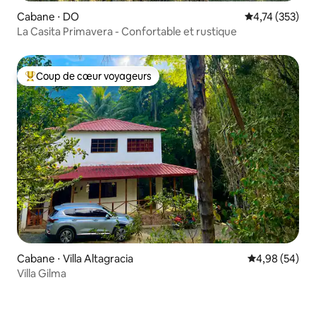
Cabane ⋅ DO
Évaluation moy
4,74 (353)
La Casita Primavera - Confortable et rustique
Coup de cœur voyageurs
Coups de cœur voyageurs les plus appréciés
Cabane ⋅ Villa Altagracia
Évaluation mo
4,98 (54)
Villa Gilma