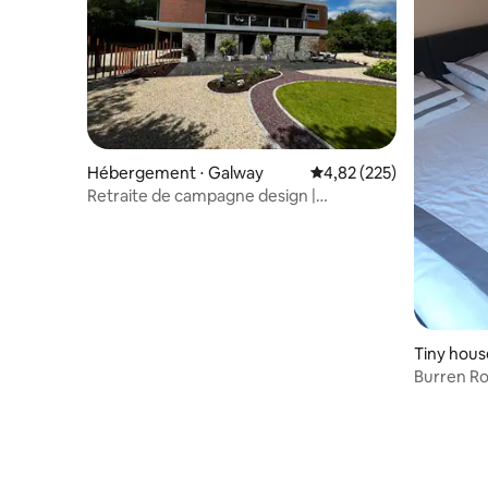
Hébergement ⋅ Galway
Évaluation moyenne sur 
4,82 (225)
Retraite de campagne design |
8 personnes | Galway
Tiny hous
Burren R