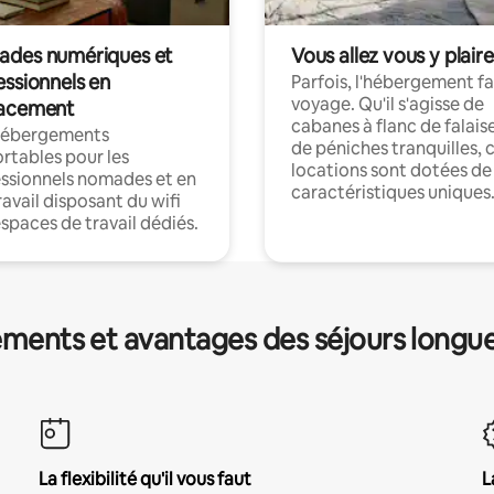
des numériques et
Vous allez vous y plaire
essionnels en
Parfois, l'hébergement fai
voyage. Qu'il s'agisse de
acement
cabanes à flanc de falais
hébergements
de péniches tranquilles, 
rtables pour les
locations sont dotées de
ssionnels nomades et en
caractéristiques uniques
ravail disposant du wifi
espaces de travail dédiés.
ments et avantages des séjours longu
La flexibilité qu'il vous faut
L