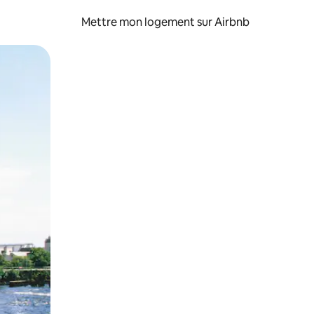
Mettre mon logement sur Airbnb
sant glisser.