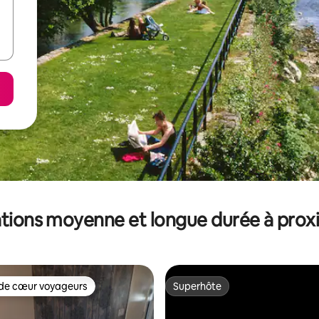
tions moyenne et longue durée à prox
de cœur voyageurs
Superhôte
 cœur voyageurs les plus appréciés
Superhôte