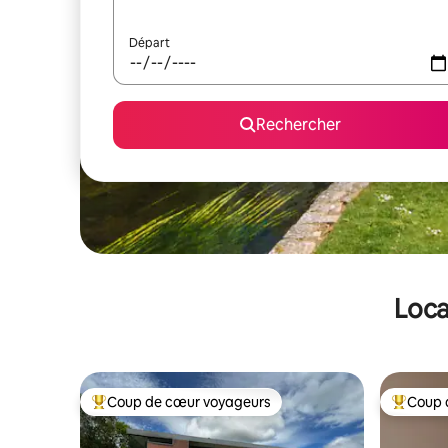
Départ
Rechercher
Loca
Coup de cœur voyageurs
Coup 
Coups de cœur voyageurs les plus appréciés
Coups de