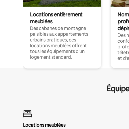
Locations entièrement
Noma
meublées
prof
dépl
Des cabanes de montagne
paisibles aux appartements
Des 
urbains pratiques, ces
confo
locations meublées offrent
profe
tous les équipements d'un
télét
logement standard.
et d'
Équipe
Locations meublées