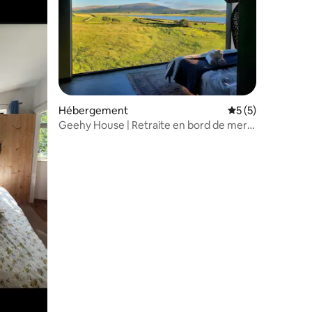
Hébergement
Évaluation moyenn
5 (5)
Geehy House | Retraite en bord de mer |
Capacité d'hébergement de
10 personnes
mmentaires : 5 sur 5