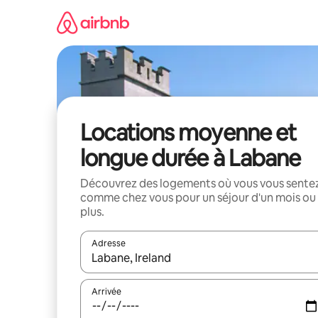
Aller
directement
au
contenu
Locations moyenne et
longue durée à Labane
Découvrez des logements où vous vous sente
comme chez vous pour un séjour d'un mois ou
plus.
Adresse
Lorsque les résultats s'affichent, utilisez les flèc
Arrivée