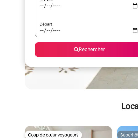
Départ
Rechercher
Loca
Coup de cœur voyageurs
Superhô
Coup de cœur voyageurs
Superhô