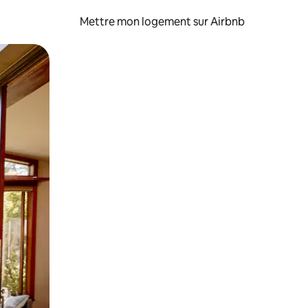
Mettre mon logement sur Airbnb
sant glisser.