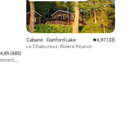
Cabane ⋅ Danford Lake
Évaluation moyenne su
4,97 (33)
Le Chaleureux, Rivière Picanoc
valuation moyenne sur la base de 485 commentaires : 4,85 sur 5
4,85 (485)