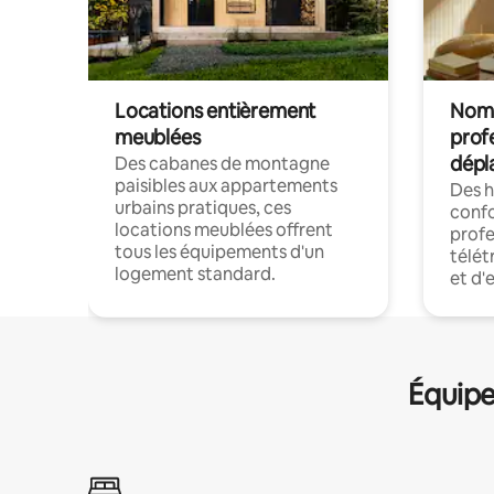
Locations entièrement
Noma
meublées
prof
dépl
Des cabanes de montagne
paisibles aux appartements
Des 
urbains pratiques, ces
confo
locations meublées offrent
profe
tous les équipements d'un
télét
logement standard.
et d'
Équipe