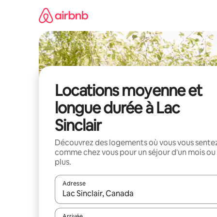
Aller
directement
au
contenu
Locations moyenne et
longue durée à Lac
Sinclair
Découvrez des logements où vous vous sente
comme chez vous pour un séjour d'un mois ou
plus.
Adresse
Lorsque les résultats s'affichent, utilisez les flèc
Arrivée