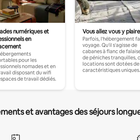
des numériques et
Vous allez vous y plaire
essionnels en
Parfois, l'hébergement fai
voyage. Qu'il s'agisse de
acement
cabanes à flanc de falais
hébergements
de péniches tranquilles, 
rtables pour les
locations sont dotées de
ssionnels nomades et en
caractéristiques uniques
ravail disposant du wifi
espaces de travail dédiés.
ments et avantages des séjours longu