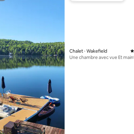
e sur la base de 7 commentaires : 5 sur 5
Chalet ⋅ Wakefield
É
Une chambre avec vue Et maintenant,
climatisé !