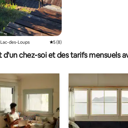
 Lac-des-Loups
Évaluation moyenne sur la base de 8 co
5 (8)
t d'un chez-soi et des tarifs mensuels 