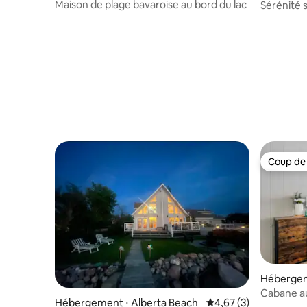
ounty
Maison de plage bavaroise au bord du lac
Sérénité s
Nonne
Coup de
Coup de
Hébergem
County
Cabane au
Hébergement ⋅ Alberta Beach
Évaluation moyenne s
4,67 (3)
confortabl