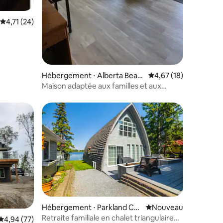
Évaluation moyenne sur la base de 24 commentaires : 4,71 sur 5
4,71 (24)
Hébergement ⋅ Alberta Beac
Évaluation moyenne su
4,67 (18)
h
Maison adaptée aux familles et aux
animaux de compagnie.
ntaires : 4,91 sur 5
Hébergement ⋅ Parkland Co
Nouvel hébergement
Nouveau
unty
Retraite familiale en chalet triangulaire
Évaluation moyenne sur la base de 77 commentaires : 4,94 sur 5
4,94 (77)