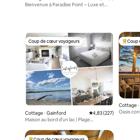
Bienvenue à Paradise Point ~ Luxe et
animaux acceptés
Coup de cœur voyageurs
Coup 
Coup de cœur voyageurs
Coups de
Cottage ⋅
Oasis con
Cottage ⋅ Gainford
Évaluation moyenne sur 
4,83 (227)
lac avec j
Maison au bord d'un lac | Plage
privée | Pêche sur glace
Coup de cœur voyageurs