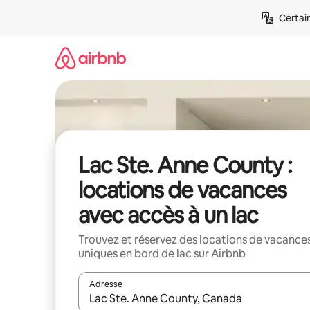
Aller
Certai
directement
au
contenu
Lac Ste. Anne County :
locations de vacances
avec accès à un lac
Trouvez et réservez des locations de vacance
uniques en bord de lac sur Airbnb
Adresse
Lorsque les résultats s'affichent, utilisez les flèc