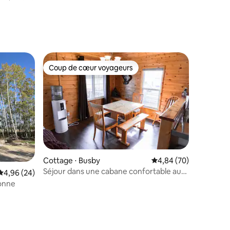
au bord du lac
Coup de cœur voyageurs
Coup de cœur voyageurs
Cottage ⋅ Busby
Évaluation moyenne su
4,84 (70)
Séjour dans une cabane confortable au
taires : 4,96 sur 5
Évaluation moyenne sur la base de 24 commentaires : 4,96 sur 5
4,96 (24)
Lac La Nonne, comté de Barrhead
onne