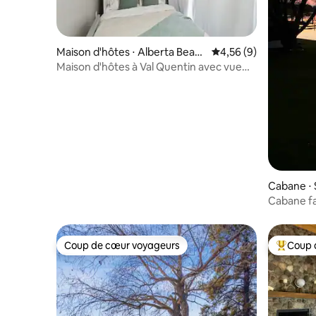
Maison d'hôtes ⋅ Alberta Beac
Évaluation moyenne s
4,56 (9)
h
Maison d'hôtes à Val Quentin avec vue
partielle sur le lac
Cabane ⋅ 
Cabane fa
lac
Coup de cœur voyageurs
Coup 
Coup de cœur voyageurs
Coups de