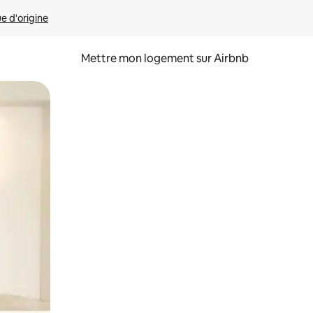
ue d'origine
Mettre mon logement sur Airbnb
sant glisser.