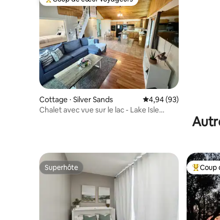
Coups de cœur voyageurs les plus appréciés
Cottage ⋅ Silver Sands
Évaluation moyenne sur
4,94 (93)
Chalet avec vue sur le lac - Lake Isle
Autr
Priv.Dock/kayaks/canoe/
Superhôte
Coup 
Superhôte
Coups de