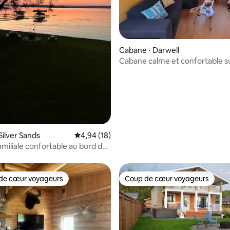
ur la base de 9 commentaires : 4,56 sur 5
Cabane ⋅ Darwell
Cabane calme et confortable su
du lac
Silver Sands
Évaluation moyenne sur la base de 18 comme
4,94 (18)
miliale confortable au bord du
de cœur voyageurs
Coup de cœur voyageurs
 cœur voyageurs les plus appréciés
Coup de cœur voyageurs