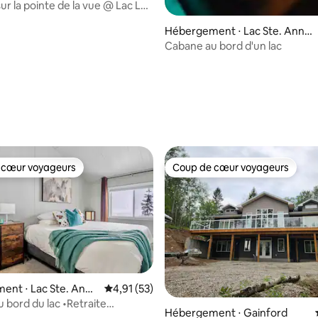
ur la pointe de la vue @ Lac La
Hébergement ⋅ Lac Ste. Anne
County
Cabane au bord d'un lac
 cœur voyageurs
Coup de cœur voyageurs
 cœur voyageurs
Coup de cœur voyageurs
ent ⋅ Lac Ste. Anne
Évaluation moyenne sur la base de 53 comme
4,91 (53)
 bord du lac •Retraite
Hébergement ⋅ Gainford
ur la base de 3 commentaires : 4,67 sur 5
e •5lits