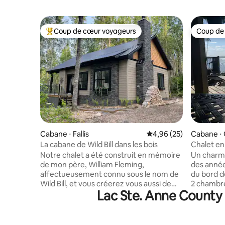
Coup de cœur voyageurs
Coup de
Coups de cœur voyageurs les plus appréciés
Coup de
Cabane ⋅ Fallis
Évaluation moyenne sur
4,96 (25)
Cabane ⋅ 
La cabane de Wild Bill dans les bois
Chalet en
île Lake Is
Notre chalet a été construit en mémoire
Un charma
de mon père, William Fleming,
des année
affectueusement connu sous le nom de
du bord d
Wild Bill, et vous créerez vous aussi de
2 chambre
Lac Ste. Anne County 
nombreux souvenirs en lien avec la
canapé-lit
faune. En entrant dans le chalet, vous
hangar à 
ressentirez de la fraîcheur lorsqu'il fait
transformé en
chaud et de la chaleur lorsqu'il fait frais,
temps est 