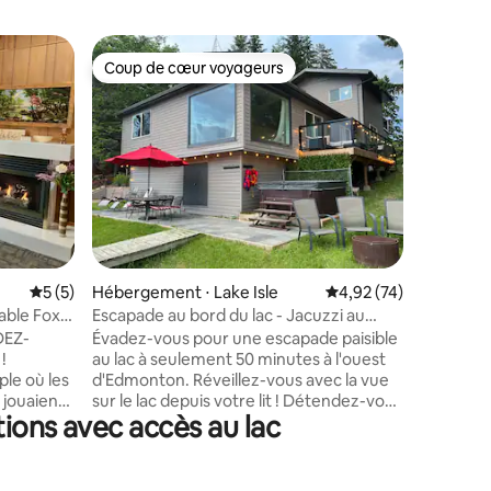
Cabane ⋅
Coup de cœur voyageurs
Coup
Coup de cœur voyageurs
Coups d
Votre pro
bord du la
Sur la ri
bord du l
vous avez
relaxante
Pendant l
accès dir
kayaks, d
fournis. 
sentiers
ntaires : 4,86 sur 5
Évaluation moyenne sur la base de 5 commentaires : 5 sur 5
5 (5)
Hébergement ⋅ Lake Isle
Évaluation moyenne su
4,92 (74)
vous sim
du lac et
able Fox
Escapade au bord du lac - Jacuzzi au
Lorsque l
bord de l'eau !
EZ-
Évadez-vous pour une escapade paisible
transfor
!
au lac à seulement 50 minutes à l'ouest
féerique. Essayez la pêche sur glace, l
le où les
d'Edmonton. Réveillez-vous avec la vue
sentiers 
 jouaient
sur le lac depuis votre lit ! Détendez-vous
ski dans 
ions avec accès au lac
 face au
dans le jacuzzi au bord de l'eau, mangez
à l'extérieur sur le patio au bord du lac ou
 cèdre
sur la toute nouvelle terrasse. Profitez
ression
d'une soirée cinéma amusante avec une