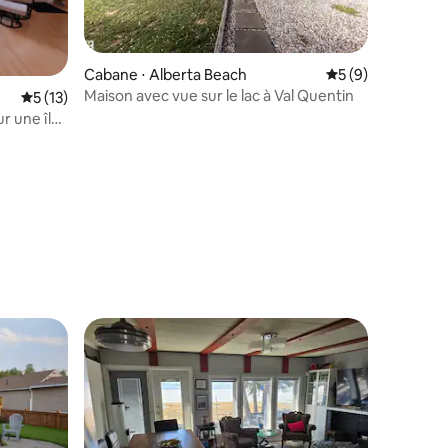
Cabane ⋅ Alberta Beach
Évaluation moyenn
5 (9)
Maison avec vue sur le lac à Val Quentin
Évaluation moyenne sur la base de 13 commentaires : 5 sur 5
5 (13)
r une île
ntaires : 4,94 sur 5