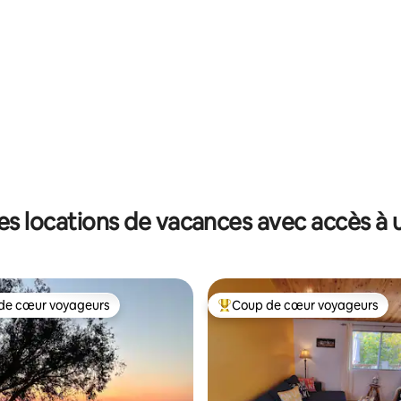
 la base de 93 commentaires : 4,94 sur 5
es locations de vacances avec accès à u
de cœur voyageurs
Coup de cœur voyageurs
 cœur voyageurs les plus appréciés
Coups de cœur voyageurs les p