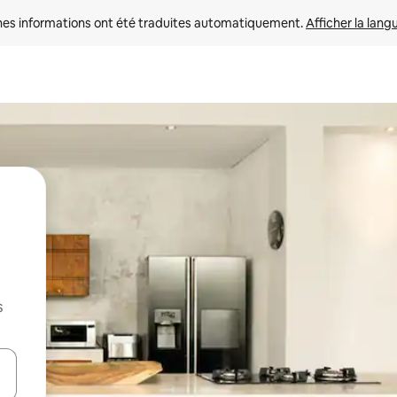
nes informations ont été traduites automatiquement. 
Afficher la lang
s
hes vers le haut et vers le bas pour les parcourir ou en appuyant et en fai