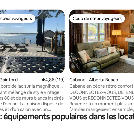
 cœur voyageurs
Coup de cœur voyageurs
 cœur voyageurs
Coup de cœur voyageurs
 la base de 25 commentaires : 4,96 sur 5
Gainford
Évaluation moyenne sur la base de 119 comme
4,86 (119)
Cabane ⋅ Alberta Beach
 bord de lac sur la magnifique
Cabane en cèdre rétro confort
le.
Haven
nt mélange de style vintage
DÉCONNECTEZ-VOUS, DÉTEND
s 80 et de murs blancs inspirés
VOUS et RECONNECTEZ-VOUS 
e l'océan. La maison dispose de
Revenez à un moment plus simp
s et d'un salon avec un
familles mangeaient ensemble,
: équipements populaires dans les locat
. Il y a également un très joli
ensemble et parlaient en face à
bateaux indépendant,
lieu d'envoyer des SMS ! Dès que vous
 3e chambre. La plupart du
entrerez dans notre cabane en
passé à l'extérieur, avec
rétro de 1972, vous aurez l'imp