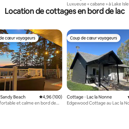
Luxueuse « cabane » à Lake Isle
Location de cottages en bord de lac
de cœur voyageurs
Coup de cœur voyageurs
 cœur voyageurs les plus appréciés
Coup de cœur voyageurs
 Sandy Beach
Évaluation moyenne sur la base de 100 commen
4,96 (100)
Cottage ⋅ Lac la Nonne
fortable et calme en bord de
Edgewood Cottage au Lac la N
la base de 227 commentaires : 4,83 sur 5
acuzzi, toute l'année