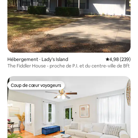
Hébergement ⋅ Lady's Island
Évaluation moy
4,98 (239)
The Fiddler House - proche de P.I. et du centre-ville de Bft
Coup de cœur voyageurs
Coup de cœur voyageurs