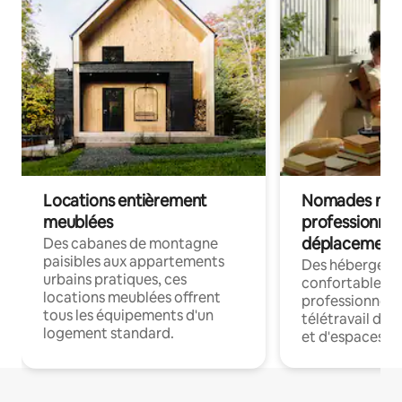
Locations entièrement
Nomades num
meublées
professionnel
déplacement
Des cabanes de montagne
paisibles aux appartements
Des hébergem
urbains pratiques, ces
confortables p
locations meublées offrent
professionnels
tous les équipements d'un
télétravail dis
logement standard.
et d'espaces de