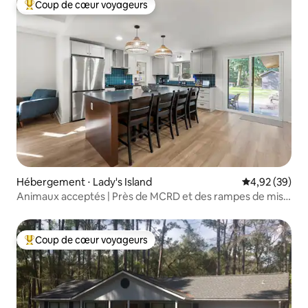
Coup de cœur voyageurs
Coups de cœur voyageurs les plus appréciés
Hébergement ⋅ Lady's Island
Évaluation mo
4,92 (39)
Animaux acceptés | Près de MCRD et des rampes de mise
à l'eau
Coup de cœur voyageurs
Coups de cœur voyageurs les plus appréciés