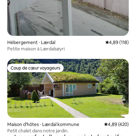
Hébergement ⋅ Lærdal
Évaluation moy
4,89 (118)
Petite maison à Lærdalsøyri
Coup de cœur voyageurs
Coup de cœur voyageurs
Maison d'hôtes ⋅ Lærdal kommune
Évaluation moy
4,89 (420)
Petit chalet dans notre jardin.