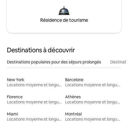
Résidence de tourisme
Destinations à découvrir
Destinations populaires pour des séjours prolongés
Destinati
New York
Barcelone
Locations moyenne et longue durée
Locations moyenne et longue durée
Florence
Athènes
Locations moyenne et longue durée
Locations moyenne et longue durée
Miami
Montréal
Locations moyenne et longue durée
Locations moyenne et longue durée