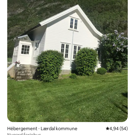
Hébergement ⋅ Lærdal kommune
Évaluation mo
4,94 (54)
Nygard feriehus