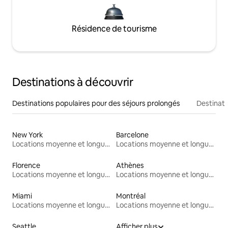
Résidence de tourisme
Destinations à découvrir
Destinations populaires pour des séjours prolongés
Destinati
New York
Barcelone
Locations moyenne et longue durée
Locations moyenne et longue durée
Florence
Athènes
Locations moyenne et longue durée
Locations moyenne et longue durée
Miami
Montréal
Locations moyenne et longue durée
Locations moyenne et longue durée
Seattle
Afficher plus