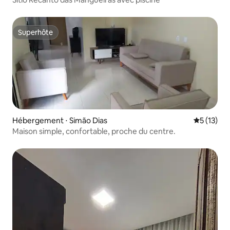
Superhôte
Superhôte
Hébergement ⋅ Simão Dias
Évaluation
5 (13)
Maison simple, confortable, proche du centre.