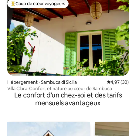
Coup de cœur voyageurs
Coups de cœur voyageurs les plus appréciés
Hébergement ⋅ Sambuca di Sicilia
Évaluation mo
4,97 (30)
Villa Clara-Confort et nature au cœur de Sambuca
Le confort d'un chez-soi et des tarifs
mensuels avantageux