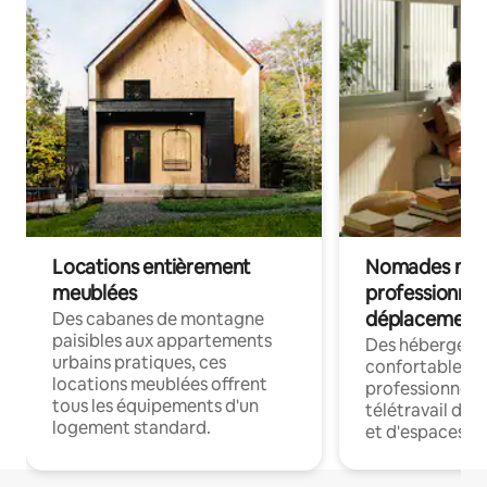
Locations entièrement
Nomades num
meublées
professionnel
déplacement
Des cabanes de montagne
paisibles aux appartements
Des hébergem
urbains pratiques, ces
confortables p
locations meublées offrent
professionnels
tous les équipements d'un
télétravail dis
logement standard.
et d'espaces de