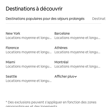
Destinations à découvrir
Destinations populaires pour des séjours prolongés
Destinati
New York
Barcelone
Locations moyenne et longue durée
Locations moyenne et longue durée
Florence
Athènes
Locations moyenne et longue durée
Locations moyenne et longue durée
Miami
Montréal
Locations moyenne et longue durée
Locations moyenne et longue durée
Seattle
Afficher plus
Locations moyenne et longue durée
* Des exclusions peuvent s'appliquer en fonction des zones
géographiques et des logements.