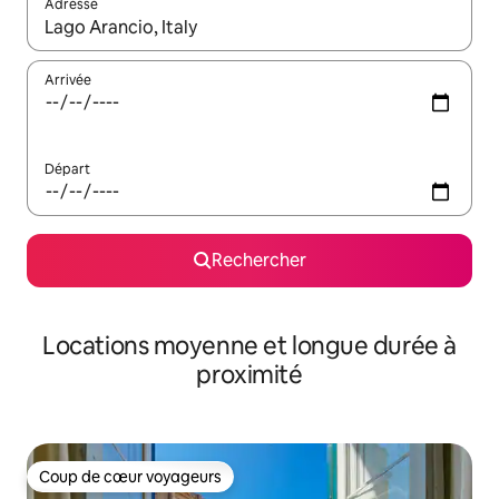
Adresse
Lorsque les résultats s'affichent, utilisez les flèches vers le hau
Arrivée
Départ
Rechercher
Locations moyenne et longue durée à
proximité
Coup de cœur voyageurs
Coup de cœur voyageurs