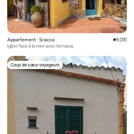
Appartement ⋅ Sciacca
Évaluation
5 (31)
Igloo face à la mer avec terrasse
Coup de cœur voyageurs
Coup de cœur voyageurs